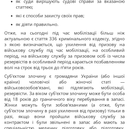
як суди вирішують судові справи за вказаною
статтею;
які є способи захисту своїх прав;
як діяти правильно.
Отже, на сьогодні під час мобілізації більш ніж
актуальною є стаття 336 кримінального кодексу, згідно
з якою визначається, що ухилення від призову на
військову службу під час мобілізації, на особливий
період, на військову службу за призовом осіб із числа
резервістів в особливий період карається позбавленням
волі на строк від трьох до п’яти років.
Суб'єктом злочину є громадяни України (або іншої
країни) чоловічої або жіночої статі —
військовозобов'язані, які підлягають мобілізації,
резервісти. За віком суб'єктом злочину може бути особа
від 18 років до граничного віку перебування в запасі.
Жінки можуть бути зобов'язаними (а отже, бути
суб'єктом злочину в разі ухилення від призову) тільки в
разі, якщо вони пройшли військову службу за
контрактом і були звільнені в запас або мають за
спеціальністю медичну підготовку або підготовку,