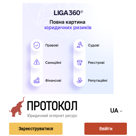
UA
Зареєструватися
Ввійти