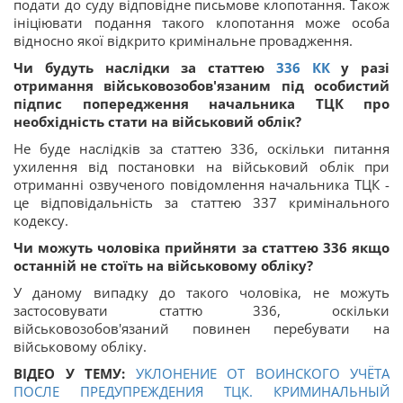
подати до суду відповідне письмове клопотання. Також
ініціювати подання такого клопотання може особа
відносно якої відкрито кримінальне провадження.
Чи будуть наслідки за статтею
336
КК
у разі
отримання військовозобов'язаним під особистий
підпис попередження начальника ТЦК про
необхідність стати на військовий облік?
Не буде наслідків за статтею 336, оскільки питання
ухилення від постановки на військовий облік при
отриманні озвученого повідомлення начальника ТЦК -
це відповідальність за статтею 337 кримінального
кодексу.
Чи можуть чоловіка прийняти за статтею 336 якщо
останній не стоїть на військовому обліку?
У даному випадку до такого чоловіка, не можуть
застосовувати статтю 336, оскільки
військовозобов'язаний повинен перебувати на
військовому обліку.
ВІДЕО У ТЕМУ:
УКЛОНЕНИЕ ОТ ВОИНСКОГО УЧЁТА
ПОСЛЕ ПРЕДУПРЕЖДЕНИЯ ТЦК. КРИМИНАЛЬНЫЙ