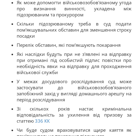
Як може допомогти військовозобов'язаному угода
про визнання винності, укладена між
підозрюваним та прокурором
Скільки підозрюваному треба в суд подати
пом'якшувальних обставин для зменшення строку
посадки
Перелік обставин, які пом'якшують покарання
Які наслідки будуть при не з'явлені на відправку
при отримані під особистий підпис повістки про
необхідність явки на відправку для проходження
військової служби
У межах досудового розслідування суд може
застосувати до військовозобов'язаного
запобіжний захід у вигляді домашнього арешту на
період розслідування
Зі скількох років настає кримінальна
відповідальність за ухилення від призову за
статтею
336
КК
Чи буде судом враховуватися щире каяття як
пом'якшувальне покарання підсудного