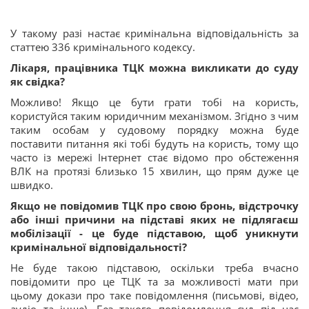
У такому разі настає кримінальна відповідальність за
статтею 336 кримінального кодексу.
Лікаря, працівника ТЦК можна викликати до суду
як свідка?
Можливо! Якщо це бути грати тобі на користь,
користуйся таким юридичним механізмом. Згідно з чим
таким особам у судовому порядку можна буде
поставити питання які тобі будуть на користь, тому що
часто із мережі Інтернет стає відомо про обстеження
ВЛК на протязі близько 15 хвилин, що прям дуже це
швидко.
Якщо не повідомив ТЦК про свою бронь, відстрочку
або інші причини на підставі яких не підлягаєш
мобілізації - це буде підставою, щоб уникнути
кримінальної відповідальності?
Не буде такою підставою, оскільки треба вчасно
повідомити про це ТЦК та за можливості мати при
цьому докази про таке повідомлення (письмові, відео,
аудіо та інше). Без такого повідомлення суд під час