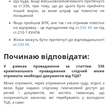
Що буде, якщо військовозобов'язаного притягнуто
за ст.336, при тому, що до цього було прийнято
інший вирок, за яким штраф ще повністю не
погашений
Якщо пройшов ВЛК, але так і не отримав повістки
на відправку - це підпадатиме під ст.
336
КК
чи під
ст.210-1 КУпПА
Жінки можуть бути притягнуті до відповідальності
ст.
336
КК
Починаю відповідати:
У рамках провадження за статтею 336
кримінального провадження слідчий може
отримати необхідні документи від ТЦК?
Може отримати, через отримання ухвали суду, згідно з
якою буде надано слідчому тимчасовий доступ до
речей і документів, які містять таємницю, що
охороняється законом, які перебувають у володінні
ТЦК, а саме: