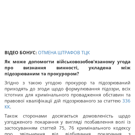
ВІДЕО БОНУС:
ОТМЕНА ШТРАФОВ ТЦК
Як може допомогти військовозобов'язаному угода
про визнання винності, укладена між
підозрюваним та прокурором?
Згідно з такою угодою прокурор та підозрюваний
приходять до згоди щодо формулювання підозри, всіх
істотних для кримінального провадження обставин та
правової кваліфікації дій підозрюваного за статтею
336
КК
.
Також сторонами досягається домовленість щодо
узгодженого покарання у вигляді позбавлення волі із
застосуванням статтей 75, 76 кримінального кодексу
про звільнення від відбування покарання з