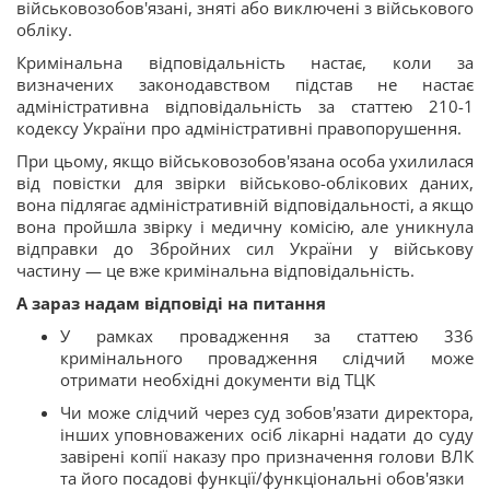
військовозобов'язані, зняті або виключені з військового
обліку.
Кримінальна відповідальність настає, коли за
визначених законодавством підстав не настає
адміністративна відповідальність за статтею 210-1
кодексу України про адміністративні правопорушення.
При цьому, якщо військовозобов'язана особа ухилилася
від повістки для звірки військово-облікових даних,
вона підлягає адміністративній відповідальності, а якщо
вона пройшла звірку і медичну комісію, але уникнула
відправки до Збройних сил України у військову
частину — це вже кримінальна відповідальність.
А зараз надам відповіді на питання
У рамках провадження за статтею 336
кримінального провадження слідчий може
отримати необхідні документи від ТЦК
Чи може слідчий через суд зобов'язати директора,
інших уповноважених осіб лікарні надати до суду
завірені копії наказу про призначення голови ВЛК
та його посадові функції/функціональні обов'язки