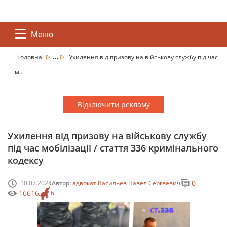
Меню
...
Головна
Ухилення від призову на військову службу під час
м...
Відключити рекламу
Ухилення від призову на військову службу
під час мобілізації / стаття 336 кримінального
кодексу
0
10.07.2024
Автор:
адвокат Васильев Павел Сергеевич
16616
6