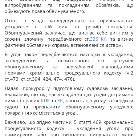
випробуванням та покладанням обов'язків, що
обмежують права обвинуваченого.
Отже, в угоді затверджується та призначається
узгоджене в ній вид та розмір покарання.
Обвинувачений зазначає, що визнає себе винним у
скоєнні злочину, передбаченого ст.
336
КК
, та визнає
фактичні обставини справи, встановлені слідством.
В угоді також передбачаються наслідки її укладання,
затвердження та невиконання, які зрозумілі
обвинуваченому та передбачені відповідними
нормами кримінально процесуального кодексу (ч.2
ст.473, ст.ст.394, 424, 474, 476).
Надалі прокурор у підготовчому судовому засіданні,
вважаючи, що під час укладання цієї угоди дотримано
вимог і правил
КПК
та
КК
, просить цю угоду затвердити
судом та призначити обвинуваченому узгоджене
покарання яке міститься в угоді.
Важливо, що згідно частини 5 статті 469 кримінально
процесуального кодексу - укладення угоди про
примирення або про визнання винуватості може