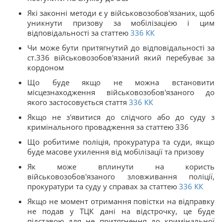
Які законні методи є у військовозобов'язаних, щоб
уникнути призову за мобілізацією і цим
відповідальності за статтею
336
КК
Чи може бути притягнутий до відповідальності за
ст.336 військовозобов'язаний який перебуває за
кордоном
Що буде якщо не можна встановити
місцезнаходження військовозобов'язаного до
якого застосовується стаття
336
КК
Якщо не з'явитися до слідчого або до суду з
кримінального провадження за статтею 336
Що робитиме поліція, прокуратура та суди, якщо
буде масове ухилення від мобілізації та призову
Як може вплинути на користь
військовозобов'язаного зловживання поліції,
прокуратури та суду у справах за статтею
336
КК
Якщо не момент отримання повістки на відправку
не подав у ТЦК дані на відстрочку, це буде
підставою для не притягнення до кримінальної