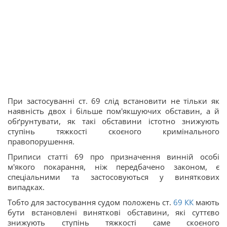
При застосуванні ст. 69 слід встановити не тільки як
наявність двох і більше пом'якшуючих обставин, а й
обґрунтувати, як такі обставини істотно знижують
ступінь тяжкості скоєного кримінального
правопорушення.
Приписи статті 69 про призначення винній особі
м'якого покарання, ніж передбачено законом, є
спеціальними та застосовуються у виняткових
випадках.
Тобто для застосування судом положень ст.
69
КК
мають
бути встановлені виняткові обставини, які суттєво
знижують ступінь тяжкості саме скоєного