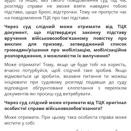
розгляду справи не зможе взяти наведені тобою
підстави, щодо броні, відстрочки. Тому не пропусти час
на повідомлення ТЦК про такі підстави.
Через суд слідчий може отримати від ТЦК
документ, що підтверджує законну підставу
вручення військовозобов'язаному повістку про
виклик для призову, затверджений список
громадян/рішення про мобілізацію, мобілізаційне
розпорядження, з можливістю їх вилучення?
Може отримати! Тому, якщо це буде тобі на користь,
вчасно потурбуйся, щоб слідчий таке зробив. Якщо
відмовиться це зробити, вказане питання ти можеш
ініціювати при судовому розгляді подавши до суду
відповідне обґрунтоване клопотання з переліком
документів які просиш суд витребувати.
Через суд слідчий може отримати від ТЦК оригінал
особистої справи військовозобов'язаного?
Може отримати. При цьому така особиста справа може
містити у собі: