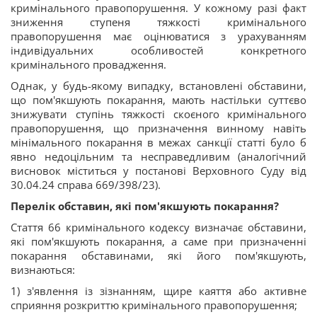
кримінального правопорушення. У кожному разі факт
зниження ступеня тяжкості кримінального
правопорушення має оцінюватися з урахуванням
індивідуальних особливостей конкретного
кримінального провадження.
Однак, у будь-якому випадку, встановлені обставини,
що пом'якшують покарання, мають настільки суттєво
знижувати ступінь тяжкості скоєного кримінального
правопорушення, що призначення винному навіть
мінімального покарання в межах санкції статті було б
явно недоцільним та несправедливим (аналогічний
висновок міститься у постанові Верховного Суду від
30.04.24 справа 669/398/23).
Перелік обставин, які пом'якшують покарання?
Стаття 66 кримінального кодексу визначає обставини,
які пом'якшують покарання, а саме при призначенні
покарання обставинами, які його пом'якшують,
визнаються:
1) з'явлення із зізнанням, щире каяття або активне
сприяння розкриттю кримінального правопорушення;