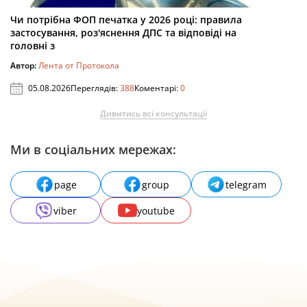
Чи потрібна ФОП печатка у 2026 році: правила
застосування, роз'яснення ДПС та відповіді на
головні з
Автор:
Лента от Протокола
05.08.2026
Переглядів:
388
Коментарі:
0
Дивитись всі консультації
Ми в соціальних мережах:
page
group
telegram
viber
youtube