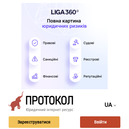
UA
Зареєструватися
Ввійти