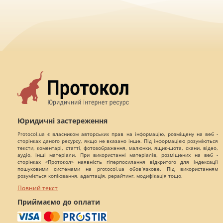
Юридичні застереження
Protocol.ua є власником авторських прав на інформацію, розміщену на веб -
сторінках даного ресурсу, якщо не вказано інше. Під інформацією розуміються
тексти, коментарі, статті, фотозображення, малюнки, ящик-шота, скани, відео,
аудіо, інші матеріали. При використанні матеріалів, розміщених на веб -
сторінках «Протокол» наявність гіперпосилання відкритого для індексації
пошуковими системами на protocol.ua обов`язкове. Під використанням
розуміється копіювання, адаптація, рерайтинг, модифікація тощо.
Повний текст
Приймаємо до оплати