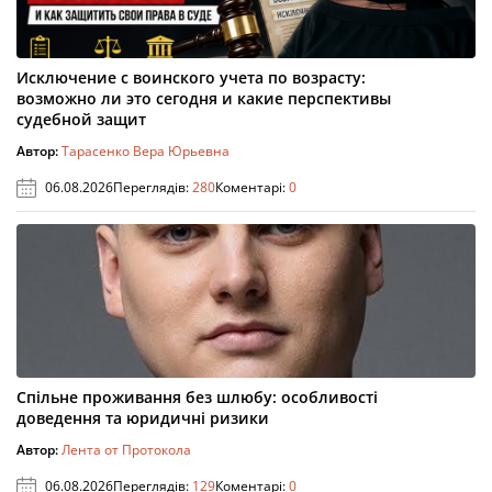
Исключение с воинского учета по возрасту:
возможно ли это сегодня и какие перспективы
судебной защит
Автор:
Тарасенко Вера Юрьевна
06.08.2026
Переглядів:
280
Коментарі:
0
Спільне проживання без шлюбу: особливості
доведення та юридичні ризики
Автор:
Лента от Протокола
06.08.2026
Переглядів:
129
Коментарі:
0