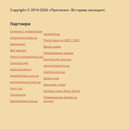
Copyright © 2014-2026 «Протокол». Всі права захищені.
Партнери
Сережки з діамантами
pereklad.ua
alliancetechnika.ua
Підготовка до НМТ / ЗНО
миралинкс
Винна шафа
Веб мастер
Перевезення хворих
https://motokosmos.ua/
hospice-life.com.ua/
Синтезатори
mk-translations.ua
perevod.agency
maltina.com.ua
agrotechnika.com.ua
Шафи купе
europeservice.com.ua
Брендові сумки
текст юа
Натяжні стелі Nova Stelya
Посилання
Перевезення хворих за
kievperevod.com.ua
кордон