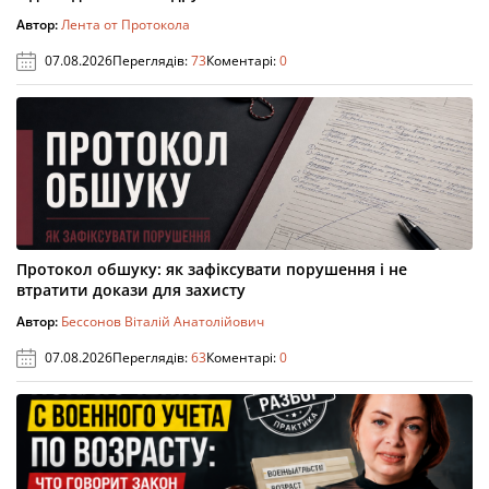
Автор:
Лента от Протокола
07.08.2026
Переглядів:
73
Коментарі:
0
Протокол обшуку: як зафіксувати порушення і не
втратити докази для захисту
Автор:
Бессонов Віталій Анатолійович
07.08.2026
Переглядів:
63
Коментарі:
0