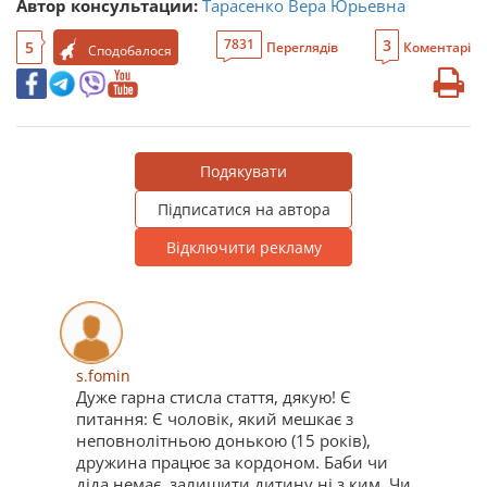
Автор консультации:
Тарасенко Вера Юрьевна
3
7831
5
Переглядів
Коментарі
Сподобалося
Подякувати
Підписатися на автора
Відключити рекламу
s.fomin
Дуже гарна стисла стаття, дякую! Є
питання: Є чоловік, який мешкає з
неповнолітньою донькою (15 років),
дружина працює за кордоном. Баби чи
діда немає, залишити дитину ні з ким. Чи