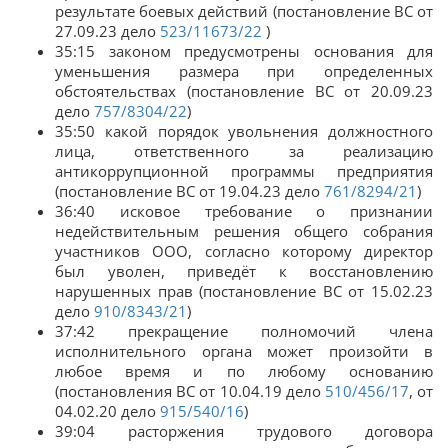
результате боевых действий (постановление ВС от
27.09.23 дело
523/11673/22
)
35:15 законом предусмотрены основания для
уменьшения размера при определенных
обстоятельствах (постановление ВС от 20.09.23
дело
757/8304/22
)
35:50 какой порядок увольнения должностного
лица, ответственного за реализацию
антикоррупционной программы предприятия
(постановление ВС от 19.04.23 дело
761/8294/21
)
36:40 исковое требование о признании
недействительным решения общего собрания
участников ООО, согласно которому директор
был уволен, приведёт к восстановлению
нарушенных прав (постановление ВС от 15.02.23
дело
910/8343/21
)
37:42 прекращение полномочий члена
исполнительного органа может произойти в
любое время и по любому основанию
(постановления ВС от 10.04.19 дело
510/456/17
, от
04.02.20 дело
915/540/16
)
39:04 расторжения трудового договора