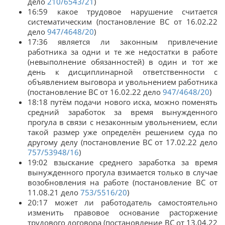
дело
210/6543/21
)
16:59 какое трудовое нарушение считается
систематическим (постановление ВС от 16.02.22
дело
947/4648/20
)
17:36 является ли законным привлечение
работника за одни и те же недостатки в работе
(невыполнение обязанностей) в один и тот же
день к дисциплинарной ответственности с
объявлением выговора и увольнением работника
(постановление ВС от 16.02.22 дело
947/4648/20
)
18:18 путём подачи нового иска, можно поменять
средний заработок за время вынужденного
прогула в связи с незаконным увольнением, если
такой размер уже определён решением суда по
другому делу (постановление ВС от 17.02.22 дело
757/53948/16
)
19:02 взыскание среднего заработка за время
вынужденного прогула взимается только в случае
возобновления на работе (постановление ВС от
11.08.21 дело
753/5516/20
)
20:17 может ли работодатель самостоятельно
изменить правовое основание расторжение
трудового договора (постановление ВС от 13.04.22