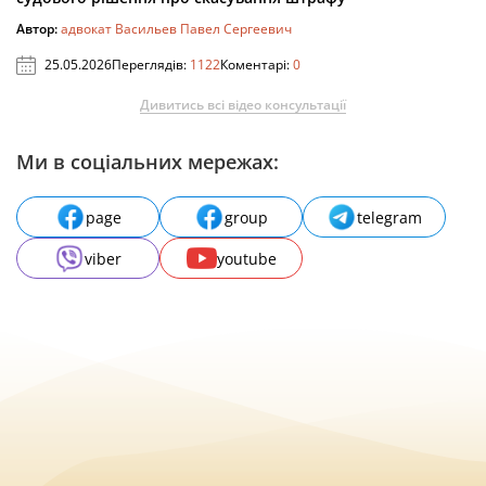
Автор:
адвокат Васильев Павел Сергеевич
25.05.2026
Переглядів:
1122
Коментарі:
0
Дивитись всі відео консультації
Ми в соціальних мережах:
page
group
telegram
viber
youtube