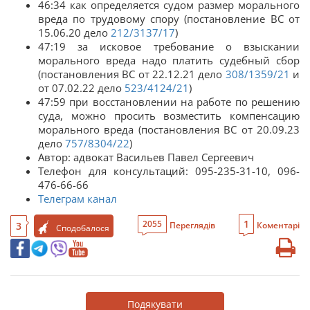
46:34 как определяется судом размер морального
вреда по трудовому спору (постановление ВС от
15.06.20 дело
212/3137/17
)
47:19 за исковое требование о взыскании
морального вреда надо платить судебный сбор
(постановления ВС от 22.12.21 дело
308/1359/21
и
от 07.02.22 дело
523/4124/21
)
47:59 при восстановлении на работе по решению
суда, можно просить возместить компенсацию
морального вреда (постановления ВС от 20.09.23
дело
757/8304/22
)
Автор: адвокат Васильев Павел Сергеевич
Телефон для консультаций: 095-235-31-10, 096-
476-66-66
Телеграм канал
1
2055
3
Переглядів
Коментарі
Сподобалося
Подякувати