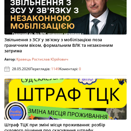
Звільнення з ЗСУ у зв`язку з мобілізацією поза
граничним віком, формальним ВЛК та незаконним
затрима
Автор:
Кравець Ростислав Юрійович
28.05.2026
Переглядів:
1149
Коментарі:
0
Штраф ТЦК при зміні місця проживання: розбір
судового рішення про скасування штрафу