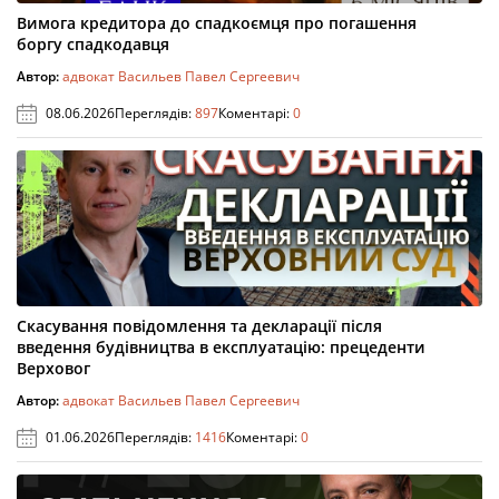
Вимога кредитора до спадкоємця про погашення
боргу спадкодавця
Автор:
адвокат Васильев Павел Сергеевич
08.06.2026
Переглядів:
897
Коментарі:
0
Скасування повідомлення та декларації після
введення будівництва в експлуатацію: прецеденти
Верховог
Автор:
адвокат Васильев Павел Сергеевич
01.06.2026
Переглядів:
1416
Коментарі:
0