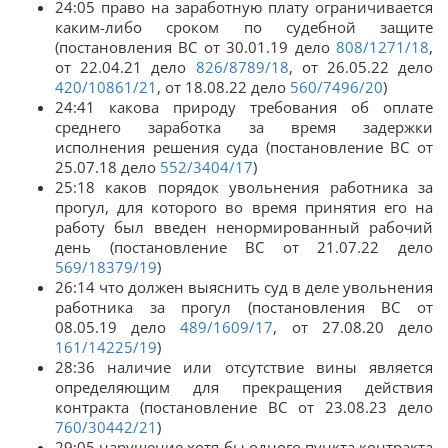
24:05 право на заработную плату ограничивается
каким-либо сроком по судебной защите
(постановления ВС от 30.01.19 дело
808/1271/18
,
от 22.04.21 дело
826/8789/18
, от 26.05.22 дело
420/10861/21
, от 18.08.22 дело
560/7496/20
)
24:41 какова природу требования об оплате
среднего заработка за время задержки
исполнения решения суда (постановление ВС от
25.07.18 дело
552/3404/17
)
25:18 каков порядок увольнения работника за
прогул, для которого во время принятия его на
работу был введен ненормированный рабочий
день (постановление ВС от 21.07.22 дело
569/18379/19
)
26:14 что должен выяснить суд в деле увольнения
работника за прогул (постановления ВС от
08.05.19 дело
489/1609/17
, от 27.08.20 дело
161/14225/19
)
28:36 наличие или отсутствие вины является
определяющим для прекращения действия
контракта (постановление ВС от 23.08.23 дело
760/30442/21
)
29:05 нарушение хотя бы одного пункта контракта