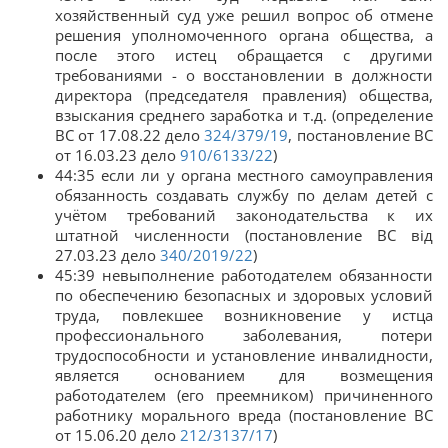
хозяйственный суд уже решил вопрос об отмене
решения уполномоченного органа общества, а
после этого истец обращается с другими
требованиями - о восстановлении в должности
директора (председателя правления) общества,
взыскания среднего заработка и т.д. (определение
ВС от 17.08.22 дело
324/379/19
, постановление ВС
от 16.03.23 дело
910/6133/22
)
44:35 если ли у органа местного самоуправления
обязанность создавать службу по делам детей с
учётом требований законодательства к их
штатной численности (постановление ВС від
27.03.23 дело
340/2019/22
)
45:39 невыполнение работодателем обязанности
по обеспечению безопасных и здоровых условий
труда, повлекшее возникновение у истца
профессионального заболевания, потери
трудоспособности и установление инвалидности,
является основанием для возмещения
работодателем (его преемником) причиненного
работнику морального вреда (постановление ВС
от 15.06.20 дело
212/3137/17
)