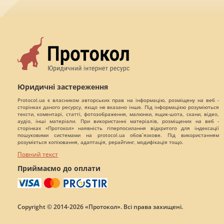
Юридичні застереження
Protocol.ua є власником авторських прав на інформацію, розміщену на веб -
сторінках даного ресурсу, якщо не вказано інше. Під інформацією розуміються
тексти, коментарі, статті, фотозображення, малюнки, ящик-шота, скани, відео,
аудіо, інші матеріали. При використанні матеріалів, розміщених на веб -
сторінках «Протокол» наявність гіперпосилання відкритого для індексації
пошуковими системами на protocol.ua обов`язкове. Під використанням
розуміється копіювання, адаптація, рерайтинг, модифікація тощо.
Повний текст
Приймаємо до оплати
Copyright © 2014-2026 «Протокол». Всі права захищені.