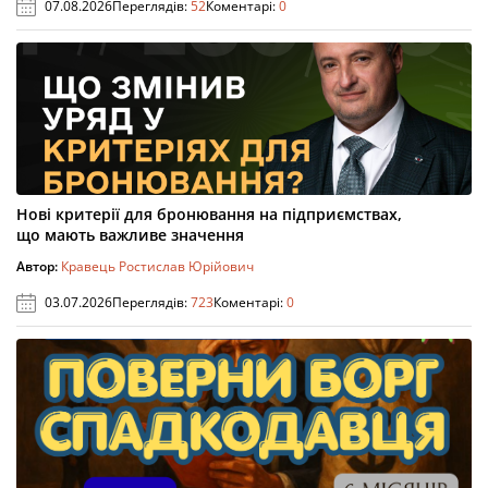
07.08.2026
Переглядів:
52
Коментарі:
0
Нові критерії для бронювання на підприємствах,
що мають важливе значення
Автор:
Кравець Ростислав Юрійович
03.07.2026
Переглядів:
723
Коментарі:
0