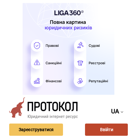
UA
Зареєструватися
Ввійти