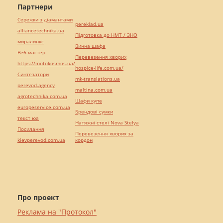
Партнери
Сережки з діамантами
pereklad.ua
alliancetechnika.ua
Підготовка до НМТ / ЗНО
миралинкс
Винна шафа
Веб мастер
Перевезення хворих
https://motokosmos.ua/
hospice-life.com.ua/
Синтезатори
mk-translations.ua
perevod.agency
maltina.com.ua
agrotechnika.com.ua
Шафи купе
europeservice.com.ua
Брендові сумки
текст юа
Натяжні стелі Nova Stelya
Посилання
Перевезення хворих за
kievperevod.com.ua
кордон
Про проект
Реклама на "Протокол"