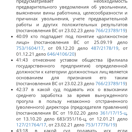
предусматривает необходимость
предварительного уведомления об увольнении,
выяснении вины работника, целесообразности и
причинах увольнения, учете предварительной
работы и других положительных результатов
(постановления ВС от 23.02.23 дело
766/23789/19
)
40:09 кто подпадает под понятие «должностное
лицо» (постановления ВС от 25.09.19 дело
753/1604/17
, от 09.12.20 дело
487/2178/19
, от
01.12.21 дело
646/4106/20
)
41:43 отнесение уставом общества (филиала
государственного предприятия) определенной
должности к категории должностных лиц является
основанием для признания его таким
(постановления ВС от 23.02.23 дело
766/23789/19
)
42:37 в какой суд подавать иск о взыскании
среднего заработка за время вынужденного
прогула в пользу незаконно отстраненного
(уволенного) директора (председателя правления)
(постановления ВС от 19.02.20 дело
361/17/15-ц
,
от 13.10.20 дело 683/351/16-ц, от 12.01.21 дело
127/21764/17
, от 23.02.21 дело
753/17776/19
)
43:18 в какой суд подавать иск если