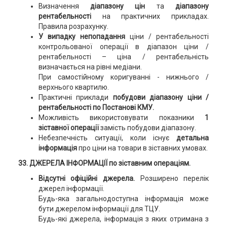
Визначення
діапазону цін
та
діапазону
рентабельності
на практичних прикладах.
Правила розрахунку.
У випадку непопадання
ціни / рентабельності
контрольованої операції в діапазон ціни /
рентабельності – ціна / рентабельність
визначається на рівні медіани.
При самостійному коригуванні - нижнього /
верхнього квартилю.
Практичні приклади
побудови діапазону ціни /
рентабельності по Постанові КМУ.
Можливість використовувати показники
1
зіставної операції
замість побудови діапазону.
Небезпечність ситуації, коли існує
детальна
інформація
про ціни на товари в зіставних умовах.
33. ДЖЕРЕЛА ІНФОРМАЦІЇ по зіставним операціям.
Відсутні офіційні джерела.
Розширено перелік
джерел інформації.
Будь-яка загальнодоступна інформація може
бути джерелом інформації для ТЦУ.
Будь-які джерела, інформація з яких отримана з