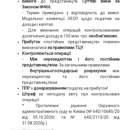
Вимоги
до предстаництв.
Суттєві зміни за
Законом №466.
- Термін приведено у відповідність до вимог
Модельної конвенції ОЕСР щодо податків на
доходи і капітал.
- Для визнання операцій контрольованими
досягнення доходу в 150 млн. грн.
необов’язкове.
Прибуток
«постійних представництв» повинен
визначатися
за правилами ТЦУ.
Контролюються операції:
- Між нерезидентом і його постійним
представництвом.
За загальними правилами.
-
Внутрішньогосподарські розрахунки
між
нерезидентом та його постійним
представництвом.
ППР
з
донарахуванням
податку на прибуток!
Штраф
за неподачу звіту про контрольовані
операції!
* Протилежні рішення Окружного
адміністративного суду м. Києва (№ 640/10685/20
від 05.10.2020г. та № 640/2113/20 від
31.08.2020р.).