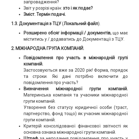
запровадження?
Звіт у розрізі країн:
хто і як подає?
Зміст. Термін подачі.
1.3. Документація з ТЦУ
(
Локальний файл
).
Розширено обсяг інформації / документів,
що має
міститись у / додаватись до Документації з ТЦУ.
2. МІЖНАРОДНА ГРУПА КОМПАНІЙ.
Повідомлення про участь в міжнародній групі
компаній.
Застосовуються вже за 2020 рік!
Форма, порядок
та строки. Які дані потрібно включити до
повідомлення про участь?
Визначення міжнародної групи компаній.
Материнська компанія та учасники міжнародної
групи компаній.
Утворення без статусу юридичної особи (траст,
партнерство, фонд тощо) як учасник міжнародної
групи компаній.
Критерій консолідованої фінансової звітності як
основна ознака міжнародної групи компаній.
Штраф
за неподання повідомлення про участь у