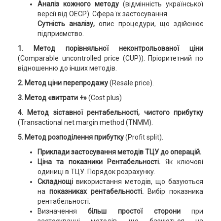
Аналіз кожного методу
(відмінність української
версії від ОЕСР). Сфера їх застосування.
Сутність аналізу,
опис процедури, що здійснює
підприємство.
1. Метод порівняльної неконтрольованої ціни
(Comparable uncontrolled price (CUP)). Пріоритетний по
відношенню до інших методів.
2. Метод ціни перепродажу
(Resale price).
3. Метод «витрати +»
(Cost plus)
4. Метод зіставної рентабельності, чистого прибутку
(Transactional net margin method (TNMM).
5. Метод розподілення прибутку
(Profit split).
Приклади
застосування методів ТЦУ до операцій.
Ціна та показники Рентабельності.
Як ключові
одиниці в ТЦУ. Порядок розрахунку.
Складнощі
використання методів, що базуються
на
показниках рентабельності.
Вибір показника
рентабельності.
Визначення
більш простої сторони
при