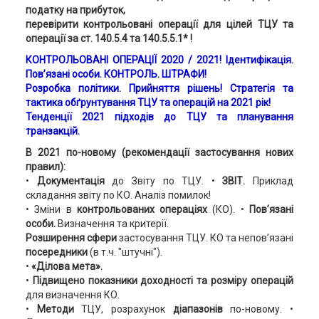
податку на прибуток,
перевірити контрольовані операції для цілей ТЦУ та
операції за ст. 140.5.4 та 140.5.5.1* !
КОНТРОЛЬОВАНІ ОПЕРАЦІЇ 2020 / 2021! Ідентифікація.
Пов’язані особи. КОНТРОЛЬ. ШТРАФИ!
Розробка політики. Прийняття рішень! Стратегія та
тактика обґрунтування ТЦУ та операцій на 2021 рік!
Тенденції 2021 підходів до ТЦУ та планування
транзакцій.
В 2021 по-новому (рекомендації застосування нових
правил):
•
Документація
до Звіту по ТЦУ. •
ЗВІТ.
Приклад
складання звіту по КО. Аналіз помилок!
• Зміни в
контрольованих операціях
(КО). •
Пов’язані
особи.
Визначення та критерії.
Розширення сфери
застосування ТЦУ. КО та непов’язані
посередники
(в т.ч. "штучні").
•
«Ділова мета».
•
Підвищено показники доходності та розміру операцій
для визначення КО.
•
Методи
ТЦУ, розрахунок
діапазонів
по-новому. •