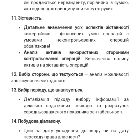
які продаються нерезиденту, порівняно із сумою,
яка відповідає принципу «витягнутої руки».
11. Зіставність.
Детальне визначення усіх аспектів зіставності
комерційних і фінансових умов операцій з
умовами неконтрольованих операцій
обов’язкове!
Аналіз активів використаних сторонами
контрольованих операцій.
Визначення впливу
активів на зіставність операцій.
12. Вибір сторони, що тестуються –
аналіз можливості
застосування методології.
13. Вибір періоду, що аналізується.
Деталізація підходу вибору інформації за
декілька податкових періодів та розрахунок
середньозваженого показника рентабельності.
14. Побудова діапазону.
Ціни на дату укладення договору чи на дату
переходу права власності?