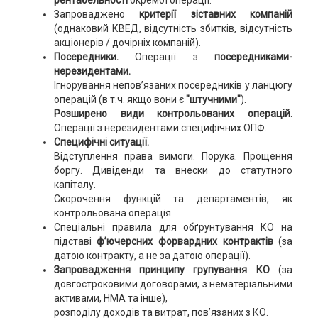
рентабельності
окремої операції.
Запроваджено
критерії зіставних компаній
(однаковий КВЕД, відсутність збитків, відсутність
акціонерів / дочірніх компаній).
Посередники.
Операції з
посередниками-
нерезидентами.
Ігнорування непов’язаних посередників у ланцюгу
операцій (в т.ч. якщо вони є
"штучними"
).
Розширено види контрольованих операцій.
Операції з нерезидентами специфічних ОПФ.
Специфічні ситуації.
Відступлення права вимоги. Порука. Прощення
боргу. Дивіденди та внески до статутного
капіталу.
Скорочення функцій та департаментів, як
контрольована операція.
Спеціальні правила для обґрунтування КО на
підставі
ф’ючерсних форвардних контрактів
(за
датою контракту, а не за датою операції).
Запровадження принципу групування КО
(за
довгостроковими договорами, з нематеріальними
активами, НМА та інше),
розподілу доходів та витрат, пов’язаних з КО.