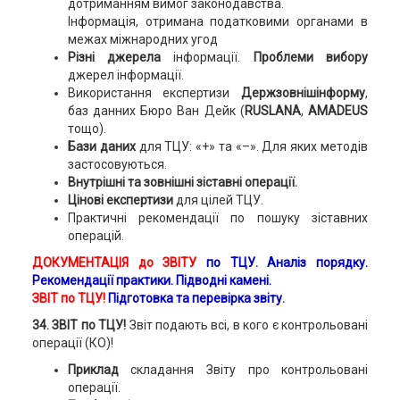
дотриманням вимог законодавства.
Інформація, отримана податковими органами в
межах міжнародних угод
Різні джерела
інформації.
Проблеми вибору
джерел інформації.
Використання експертизи
Держзовнішінформу
,
баз данних Бюро Ван Дейк (
RUSLANA
,
AMADEUS
тощо).
Бази даних
для ТЦУ: «+» та «–». Для яких методів
застосовуються.
Внутрішні та зовнішні зіставні операції.
Цінові експертизи
для цілей ТЦУ.
Практичні рекомендації по пошуку зіставних
операцій.
ДОКУМЕНТАЦІЯ до ЗВІТУ
по ТЦУ. Аналіз порядку.
Рекомендації практики. Підводні камені.
ЗВІТ по ТЦУ!
Підготовка та перевірка звіту.
34. ЗВІТ по ТЦУ!
Звіт подають всі, в кого є контрольовані
операції (КО)!
Приклад
складання Звіту про контрольовані
операції.