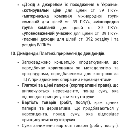
«
Дохід з джерелом їх походження з України
»,
«
котирувальні ціни
для цілей ст. 39 ПКУ»,
«
материнська компанія
міжнародної групи
компаній для цілей ст. 39 ПКУ», «
міжнародна
група компаній
для цілей ст. 39 ПКУ»,
«
уповноважений учасник
для цілей ст. 39 ПКУ»,
«
пасивні доходи
для цілей ст. 392 розділу І та
розділу IV ПКУ».
10. Дивіденди. Платежі, прирівняні до дивідендів.
Запроваджено концепцію оподаткування, що
передбачає
коригування
за методологією та
процедурами, передбаченими для контролю за
ТЦУ, при здійсненні операцій з нерезидентами.
Платежі за цінні папери (корпоративні права),
що
виплачуються нерезиденту, понад суму, яка
відповідає принципу «витягнутої руки.
Вартість товарів (робіт, послуг),
крім цінних
паперів та деривативів, що придбаваються у
нерезидента, понад суму, яка відповідає
принципу
«витягнутої руки».
Сума заниження вартості товарів (робіт, послуг),