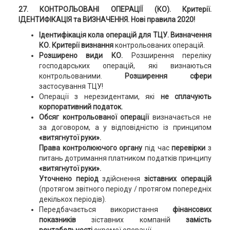
27. КОНТРОЛЬОВАНІ ОПЕРАЦІЇ (КО).
Критерії.
ІДЕНТИФІКАЦІЯ та ВИЗНАЧЕННЯ. Нові правила 2020!
Ідентифікація кола операцій для ТЦУ.
Визначення
КО. Критерії
визнання
контрольованих операцій.
Розширено види КО.
Розширення переліку
господарських операцій, які визнаються
контрольованими.
Розширення сфери
застосування ТЦУ!
Операції з нерезидентами, які
не сплачують
корпоративний податок.
Обсяг контрольованої операції
визначається не
за договором, а у відповідністю із принципом
«витягнутої руки».
Права контролюючого органу
під час
перевірки
з
питань дотримання платником податків принципу
«витягнутої руки».
Уточнено період
здійснення
зіставних операцій
(протягом звітного періоду / протягом попередніх
декількох періодів).
Передбачається використання
фінансових
показників
зіставних компаній
замість