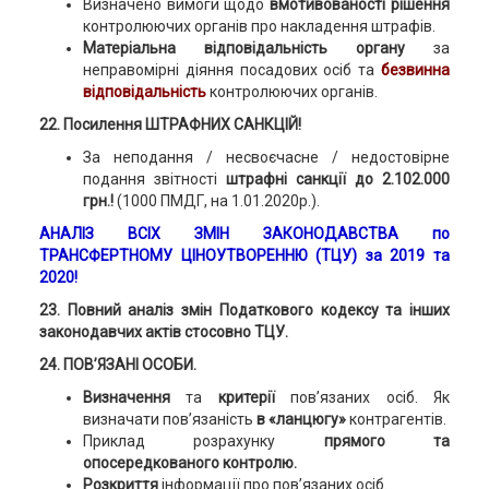
Визначено вимоги щодо
вмотивованості рішення
контролюючих органів про накладення штрафів.
Матеріальна відповідальність органу
за
неправомірні діяння посадових осіб та
безвинна
відповідальність
контролюючих органів.
22. Посилення ШТРАФНИХ САНКЦІЙ!
За неподання / несвоєчасне / недостовірне
подання звітності
штрафні санкції до 2.102.000
грн.!
(1000 ПМДГ, на 1.01.2020р.).
АНАЛІЗ ВСІХ ЗМІН ЗАКОНОДАВСТВА
по
ТРАНСФЕРТНОМУ ЦІНОУТВОРЕННЮ (ТЦУ) за 2019 та
2020!
23. Повний аналіз змін Податкового кодексу та інших
законодавчих актів стосовно ТЦУ.
24. ПОВ’ЯЗАНІ ОСОБИ.
Визначення
та
критерії
пов’язаних осіб. Як
визначати пов’язаність
в «ланцюгу»
контрагентів.
Приклад розрахунку
прямого та
опосередкованого контролю.
Розкриття
інформації про пов’язаних осіб.