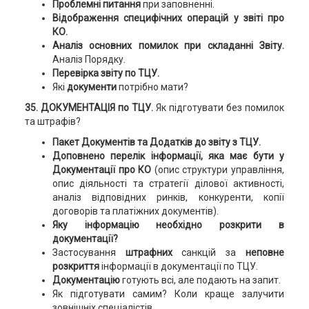
Проблемні питання
при заповненні.
Відображення специфічних операцій у звіті про
КО.
Аналіз основних помилок при складанні Звіту.
Аналіз Порядку.
Перевірка звіту по ТЦУ.
Які
документи
потрібно мати?
35. ДОКУМЕНТАЦІЯ по ТЦУ.
Як підготувати без помилок
та штрафів?
Пакет Документів та Додатків до звіту з ТЦУ.
Доповнено перелік інформації, яка має бути у
Документації про КО
(опис структури управління,
опис діяльності та стратегії ділової активності,
аналіз відповідних ринків, конкуренти, копії
договорів та платіжних документів).
Яку інформацію необхідно розкрити в
документації?
Застосування
штрафних
санкцій за
неповне
розкриття
інформації в документації по ТЦУ.
Документацію
готують всі, але подають на запит.
Як підготувати самим? Коли краще залучити
зовнішніх спеціалістів.