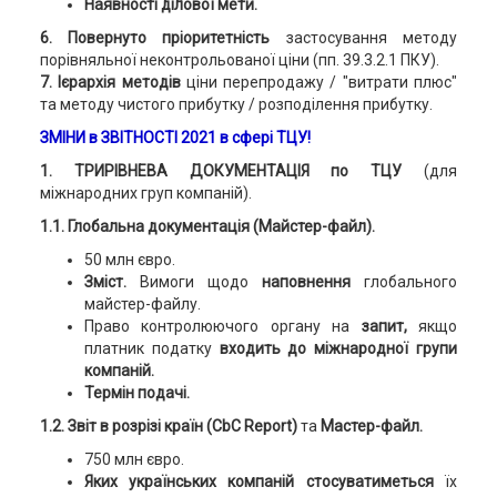
Наявності ділової мети.
6. Повернуто пріоритетність
застосування методу
порівняльної неконтрольованої ціни (пп. 39.3.2.1 ПКУ).
7. Ієрархія методів
ціни перепродажу / "витрати плюс"
та методу чистого прибутку / розподілення прибутку.
ЗМІНИ в ЗВІТНОСТІ 2021 в сфері ТЦУ!
1
.
ТРИРІВНЕВА ДОКУМЕНТАЦІЯ по ТЦУ
(для
міжнародних груп компаній).
1.1. Глобальна документація (Майстер-файл).
50 млн євро.
Зміст.
Вимоги щодо
наповнення
глобального
майстер-файлу.
Право контролюючого органу на
запит,
якщо
платник податку
входить до міжнародної групи
компаній.
Термін подачі.
1.2. Звіт в розрізі країн (CbC Report)
та
Мастер-файл.
750 млн євро.
Яких українських компаній стосуватиметься
їх