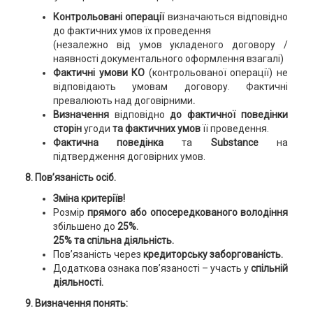
Контрольовані операції
визначаються відповідно
до фактичних умов їх проведення
(незалежно від умов укладеного договору /
наявності документального оформлення взагалі)
Фактичні умови КО
(контрольованої операції) не
відповідають умовам договору. Фактичні
превалюють над договірними
.
Визначення
відповідно
до фактичної поведінки
сторін
угоди
та фактичних умов
її проведення.
Фактична поведінка
та
Substance
на
підтвердження договірних умов.
8. Пов’язаність осіб.
Зміна критеріїв!
Розмір
прямого або опосередкованого володіння
збільшено до
25%.
25% та спільна діяльність.
Пов’язаність через
кредиторську заборгованість.
Додаткова ознака пов’язаності – участь у
спільній
діяльності.
9. Визначення понять: