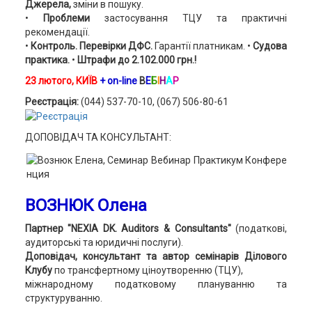
Джерела,
зміни в пошуку.
•
Проблеми
застосування ТЦУ та практичні
рекомендації.
•
Контроль. Перевірки ДФС.
Гарантії платникам. •
Судова
практика.
•
Штрафи до 2.102.000 грн.!
23 лютого, КИЇВ
+ on-line
В
Е
Б
І
Н
А
Р
Реєстрація:
(044) 537-70-10, (067) 506-80-61
ДОПОВІДАЧ ТА КОНСУЛЬТАНТ:
ВОЗНЮК Олена
Партнер "NEXIA DK. Auditors & Consultants"
(податкові,
аудиторські та юридичні послуги).
Доповідач, консультант та автор семінарів Ділового
Клубу
по трансфертному ціноутворенню (ТЦУ),
міжнародному податковому плануванню та
структуруванню.