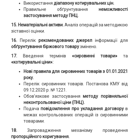
Використання
діапазону котирувальних цін.
Правильне обґрунтування
неможливості
застосування методу ПНЦ.
15. Нематеріальні активи.
Аналіз операцій за методикою
зіставної оцінки.
16.
Перелік
рекомендованих джерел
інформації для
обґрунтування біржового товару
змінено.
17.
Введення термінів
«сировинні товари»
та
«котирувальні ціни»:
Нові правила для сировинних товарів з 01.01.2021
року.
Перелік сировинних товарів. Постанова КМУ від
09.12.2020 р. № 1221.
Обов’язкове застосування
методу порівняльної
неконтрольованої ціни (ПНЦ).
Подача
повідомлення про укладання договору
в
межах контрольованих операцій із сировинними
товарами.
18.
Запровадження механізму проведення
пропорційного коригування.