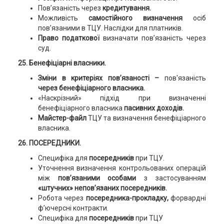
Пов’язаність через
кредитування.
Можливість
самостійного визначення
осіб
пов’язаними в ТЦУ. Наслідки для платників.
Право податкової
визначати пов’язаність через
суд.
25. Бенефіціарні власники.
Зміни в критеріях пов’язаності –
пов'язаність
через бенефіціарного власника.
«Наскрізний» підхід при визначенні
бенефіціарного власника
пасивних доходів.
Майстер-файл
ТЦУ та визначення бенефіціарного
власника.
26. ПОСЕРЕДНИКИ.
Специфіка для
посередників
при ТЦУ.
Уточнення визначення контрольованих операцій
між
пов’язаними особами
з застосуванням
«штучних» непов’язаних посередників.
Робота через
посередника-прокладку,
форвардні
ф’ючерсні контракти.
Специфіка для
посередників
при ТЦУ