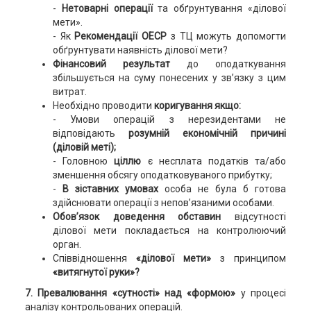
-
Нетоварні операції
та обґрунтування «ділової
мети».
- Як
Рекомендації ОЕСР
з ТЦ можуть допомогти
обґрунтувати наявність ділової мети?
Фінансовий результат
до оподаткування
збільшується на суму понесених у зв’язку з цим
витрат.
Необхідно проводити
коригування якщо:
- Умови операцій з нерезидентами не
відповідають
розумній економічній причині
(діловій меті);
- Головною
ціллю
є несплата податків та/або
зменшення обсягу оподатковуваного прибутку;
-
В зіставних умовах
особа не була б готова
здійснювати операції з непов’язаними особами.
Обов’язок доведення обставин
відсутності
ділової мети покладається на контролюючий
орган.
Співвідношення
«ділової мети»
з принципом
«витягнутої руки»?
7. Превалювання «сутності» над «формою»
у процесі
аналізу контрольованих операцій.