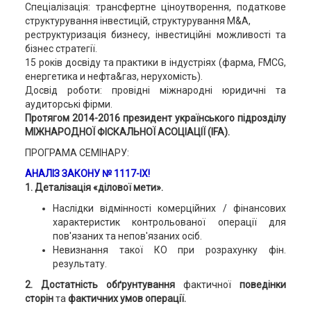
Спеціалізація: трансфертне ціноутворення, податкове
структурування інвестицій, структурування M&A,
реструктуризація бизнесу, інвестиційні можливості та
бізнес стратегії.
15 років досвіду та практики в індустріях (фарма, FMCG,
енергетика и нефта&газ, нерухомість).
Досвід роботи: провідні міжнародні юридичні та
аудиторські фірми.
Протягом 2014-2016 президент українського підрозділу
МІЖНАРОДНОЇ ФІСКАЛЬНОЇ АСОЦІАЦІЇ (IFA).
ПРОГРАМА СЕМІНАРУ:
АНАЛІЗ ЗАКОНУ № 1117-IX!
1. Деталізація «ділової мети».
Наслідки відмінності комерційних / фінансових
характеристик контрольованої операції для
пов'язаних та непов'язаних осіб.
Невизнання такої КО при розрахунку фін.
результату.
2. Достатність обґрунтування
фактичної
поведінки
сторін
та
фактичних умов операції.