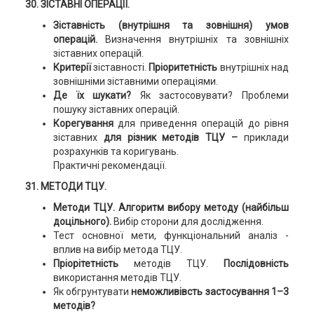
30. ЗІСТАВНІ ОПЕРАЦІЇ.
Зіставність (внутрішня та зовнішня) умов
операцій.
Визначення внутрішніх та зовнішніх
зіставних операцій.
Критерії
зіставності.
Пріоритетність
внутрішніх над
зовнішніми зіставними операціями.
Де їх шукати?
Як застосовувати? Проблеми
пошуку зіставних операцій.
Корегування
для приведення операцій до рівня
зіставних
для різник методів ТЦУ –
приклади
розрахунків та коригувань.
Практичні рекомендації.
31. МЕТОДИ ТЦУ.
Методи ТЦУ. Алгоритм вибору методу (найбільш
доцільного).
Вибір сторони для дослідження.
Тест основної мети, функціональний аналіз -
вплив на вибір метода ТЦУ.
Пріорітетність
методів ТЦУ.
Послідовність
використання методів ТЦУ.
Як обгрунтувати
неможливівсть застосування 1–3
методів?