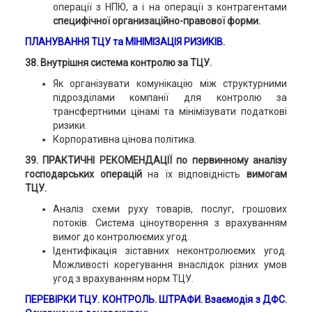
операції з НПЮ, а і на операції з контрагентами
специфічної организаційно-правової форми.
ПЛАНУВАННЯ ТЦУ
та МІНІМІЗАЦІЯ РИЗИКІВ.
38. Внутрішня система контролю за ТЦУ.
Як організувати комунікацію між структурними
підрозділами компанії для контролю за
трансфертними цінамі та мінімізувати податкові
ризики.
Корпоративна цінова політика.
39. ПРАКТИЧНІ РЕКОМЕНДАЦІЇ по первинному аналізу
господарських операцій
на їх відповідність
вимогам
ТЦУ.
Аналіз схеми руху товарів, послуг, грошових
потоків. Система ціноутворення з врахуванням
вимог до контролюємих угод.
Ідентифікація зіставних неконтролюємих угод.
Можливості корегування внаслідок різних умов
угод з врахуванням норм ТЦУ.
ПЕРЕВІРКИ ТЦУ
. КОНТРОЛЬ. ШТРАФИ. Взаємодія з ДФС.