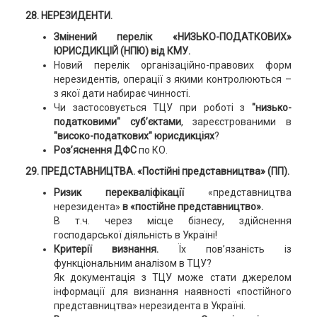
28. НЕРЕЗИДЕНТИ.
Змінений перелік «НИЗЬКО-ПОДАТКОВИХ»
ЮРИСДИКЦІЙ (НПЮ) від КМУ.
Новий перелік організаційно-правових форм
нерезидентів, операції з якими контролюються –
з якої дати набирає чинності.
Чи застосовується ТЦУ при роботі з
"низько-
податковими" суб’єктами
, зареєстрованими в
"високо-податкових" юрисдикціях
?
Роз’яснення ДФС
по КО.
29. ПРЕДСТАВНИЦТВА. «Постійні представництва» (ПП).
Ризик перекваліфікації
«представництва
нерезидента»
в «постійне представництво».
В т.ч. через місце бізнесу, здійснення
господарської діяльність в Україні!
Критерії визнання.
Їх пов’язаність із
функціональним аналізом в ТЦУ?
Як документація з ТЦУ може стати джерелом
інформації для визнання наявності «постійного
представництва» нерезидента в Україні.