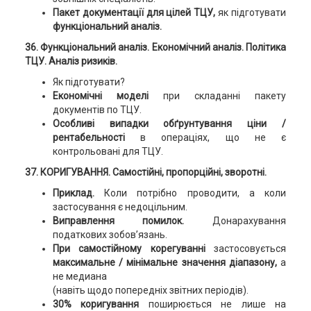
Пакет документації для цілей ТЦУ,
як підготувати
функціональний аналіз.
36. Функціональний аналіз. Економічний аналіз. Політика
ТЦУ. Аналіз ризиків.
Як підготувати?
Економічні моделі
при складанні пакету
документів по ТЦУ.
Особливі випадки обґрунтування ціни /
рентабельності
в операціях, що не є
контрольовані для ТЦУ.
37. КОРИГУВАННЯ. Самостійні, пропорційні, зворотні.
Приклад.
Коли потрібно проводити, а коли
застосування є недоцільним.
Виправлення помилок.
Донарахування
податкових зобов’язань.
При самостійному корегуванні
застосовується
максимальне / мінімальне значення діапазону,
а
не медиана
(навіть щодо попередніх звітних періодів).
30% коригування
поширюється не лише на