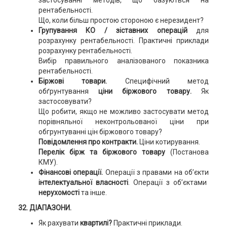
застосуванні методів, що базуються на
рентабельності.
Що, коли більш простою стороною є нерезидент?
Групування КО / зіставних операцій
для
розрахунку рентабельності. Практичні приклади
розрахунку рентабельності.
Вибір правильного аналізованого показника
рентабельності.
Біржові товари.
Специфічний метод
обґрунтування
ціни біржового товару.
Як
застосовувати?
Що робити, якщо не можливо застосувати метод
порівняльної неконтрольованої ціни при
обгрунтуванні цін біржового товару?
Повідомлення про контракти.
Ціни котирування.
Перелік бірж та біржового товару
(Постанова
КМУ).
Фінансові операції.
Операції з правами на об’єкти
інтелектуальної власності
. Операції з об’єктами
нерухомості
та інше.
32. ДІАПАЗОНИ.
Як рахувати
квартилі?
Практичні приклади.