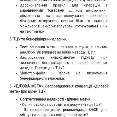
нематеріальних активів
всередині групи компаній.
Вдосконалення правил для операцій з
сировинними товарами
шляхом виключення
обмеження на застосовування виключно
біржових
котирувань певних бірж
та надання
можливості використовувати котирувальні ціни
на такі товари.
5. ТЦУ та бенефіціарний власник.
Тест основної мети -
зв'язок з функціональним
аналізом, як впливає на вибір метода ТЦУ?
Застосування
«наскрізного» підходу
при
визначенні бенефіціарного власника пасивних
доходів. Ризики для ТЦУ?
Майстер-файл - вплив на визначення
бенефіціарного власника.
6. «ДІЛОВА МЕТА». Запровадження концепції «ділової
мети» для цілей ТЦУ.
Обґрунтування наявності «ділової мети»:
-
Коли потрібно проводити в документації ТЦУ?
- Як використовувати
рекомендації ОЕСР
для
обґрунтування наявності ділової мети?