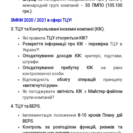
міжнародній групі компаній –
50 ПМПО (105.100
грн.).
ЗМІНИ 2020 / 2021 в сфері ТЦУ!
3. ТЦУ та Контрольовані іноземні компанії (КІК).
Які правила
ТЦУ стосуються КІК?
Розкриття інформації про КІК -
перевірка
ТЦУ в
Україні?!
Оподаткування доходів КІК:
критерії, підстави,
штрафи.
Оподаткування прибутку
КІК
на рівні
контролюючої особи.
Відповідність
обсягу операцій
принципу
«витягнутої руки».
Як погоджувати
звітність КІК
з
Майстер-файлом
групи компаній?
4. ТЦУ та BEPS.
Імплементація положення
8-10 кроків Плану дій
BEPS.
Контроль за розподілом функцій, ризиків та