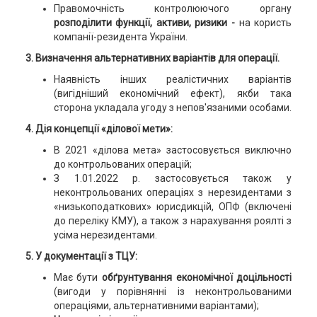
Правомочність контролюючого органу
розподілити функції, активи, ризики -
на користь
компанії-резидента України.
3. Визначення альтернативних варіантів для операції.
Наявність інших реалістичних варіантів
(вигідніший економічний ефект), якби така
сторона укладала угоду з непов'язаними особами.
4. Дія концепції «ділової мети»:
В 2021 «ділова мета» застосовується виключно
до контрольованих операцій;
З 1.01.2022 р. застосовується також у
неконтрольованих операціях з нерезидентами з
«низькоподаткових» юрисдикцій, ОПФ (включені
до переліку КМУ), а також з нарахування роялті з
усіма нерезидентами.
5. У документації з ТЦУ:
Має бути
обґрунтування економічної доцільності
(вигоди у порівнянні із неконтрольованими
операціями, альтернативними варіантами);