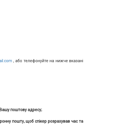
ail.com
, або телефонуйте на нижче вказані
а Вашу поштову адресу;
ронну пошту, щоб спікер розрахував час та