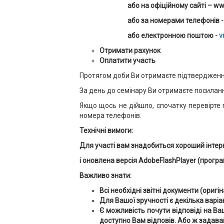
або на офіційному сайті –
w
або за номерами телефонів
або електронною поштою -
v
Отримати рахунок
Оплатити участь
Протягом доби Ви отримаєте підтвердження
За день до семінару Ви отримаєте посилання
Якщо щось не дійшло, спочатку перевірте
номера телефонів.
Технічні вимоги:
Для участі вам знадобиться хороший інтер
і оновлена версія AdobeFlashPlayer (програ
Важливо знати:
Всі необхідні звітні документи (ориг
Для Вашої зручності є декілька варіан
Є можливість почути відповіді на Ва
доступно Вам відповів. Або ж задавай