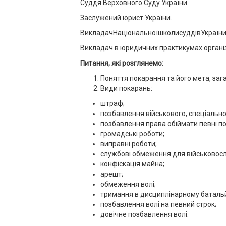
Суддя Верховного Суду України.
Заслужений юрист України.
ВикладачНаціональноїшколисуддівУкраїни
Викладач в юридичних практикумах органі
Питання, які розглянемо:
Поняття покарання та його мета, заг
Види покарань:
штраф;
позбавлення військового, спеціальног
позбавлення права обіймати певні п
громадські роботи;
виправні роботи;
службові обмеження для військовос
конфіскація майна;
арешт;
обмеження волі;
тримання в дисциплінарному батальй
позбавлення волі на певний строк;
довічне позбавлення волі.