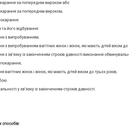
окарання за попереднім вироком або
окарання за попереднім вироком,
покарання.
 та його відбування:
ння з випробуванням;
я з випробуванням вагітних жінок і жінок, які мають дітей віком до 
ня з зв’язку із закінченням строків давності виконання обвинуваль
 покарання;
я вагітних жінок і жінок, які мають дітей віком до трьох років;
бою.
альності у зв’язку із закінченням строків давності.
 способів: