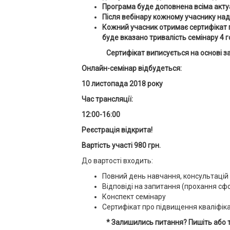
Програма буде доповнена всіма акту
Після вебінару кожному учаснику над
Кожний учасник отримає сертифікат п
буде вказано тривалість семінару 4 г
Сертифікат виписується на основі з
Онлайн-семінар відбудеться:
10 листопада 2018 року
Час трансляції:
12:00-16:00
Реєстрація відкрита!
Вартість участі 980 грн
.
До вартості входить:
Повний день навчання, консультацій
Відповіді на запитання (прохання с
Конспект семінару
Сертифікат про підвищення кваліфіка
* Залишились питання? Пишіть або 