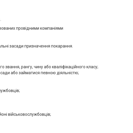
.
зованих провідними компаніями
альні засади призначення покарання.
о звання, рангу, чину або кваліфікаційного класу;
осади або займатися певною діяльністю;
лужбовців;
оні військовослужбовців;