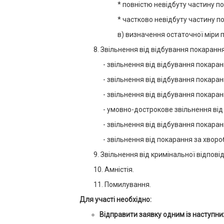
* повністю невідбуту частину п
* частково невідбуту частину п
в) визначення остаточної міри 
8. Звільнення від відбування покарання
- звільнення від відбування покара
- звільнення від відбування покаранн
- звільнення від відбування покаран
- умовно-дострокове звільнення від
- звільнення від відбування покаранн
- звільнення від покарання за хворо
9. Звільнення від кримінальної відповід
10. Амністія.
11. Помилування.
Для участі необхідно:
Відправити заявку одним із наступних