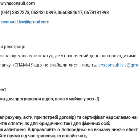
ww
.
vnsconsult
.
com
- (044) 3327273
,
0634310899, 0660384647, 0678131998
nsconsult.lviv@gmail.com
 реєстрації.
 на віртуальну «кімнату», де у назначений день він і проходитиме.
 папку «СПАМ»! Якщо не знайшли лист - пишіть:
vnsconsult.lviv@gm
нет
ма для програвання відео, вона є майже у всіх
J
).
інал рахунку, акти, при потребі договір) та сертифікат надсилаємо н
тів оплати, як для юридичних, так і для фізичних осіб;
ші запитання. Відправляйте їх попередньо на вказану нижче елект
те прямо під час трансляції в онлайн-чаті;