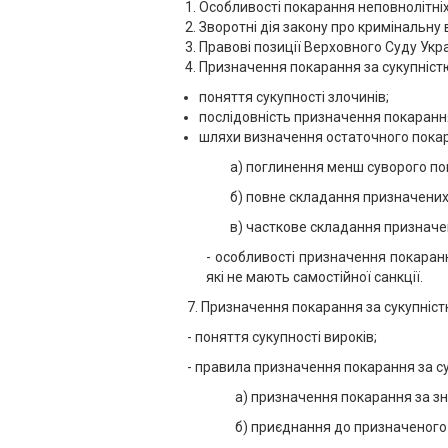
Особливості покарання неповнолітніх
Зворотні дія закону про кримінальну
Правові позиції Верховного Суду Укр
Призначення покарання за сукупністю
поняття сукупності злочинів;
послідовність призначення покаранн
шляхи визначення остаточного пока
а) поглинення менш суворого по
б) повне складання призначених
в) часткове складання призначе
- особливості призначення покаранн
які не мають самостійної санкції.
7. Призначення покарання за сукупніст
- поняття сукупності вироків;
- правила призначення покарання за су
а) призначення покарання за з
б) приєднання до призначеного