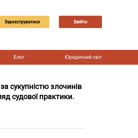
Зареєструватися
Ввійти
Блог
Юридичний світ
а сукупністю злочинів
ляд судової практики.