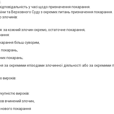
.
 відповідальність у часі щодо призначення покарання.
аїни та Верховного Суду з окремих питань призначення покарання.
 злочинів:
я: за кожний злочин окремо, остаточне покарання;
рання:
карання більш суворим,
 покарань,
них покарань;
я за окремими епізодами злочинної діяльності або за окремими пу
ю вироків:
купністю вироків:
нов вчинений злочин,
 нового покарання