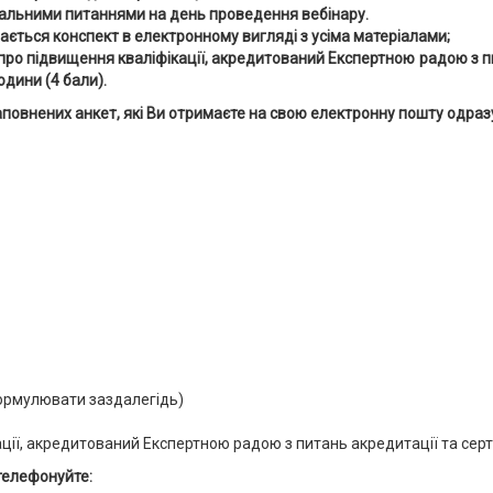
альними питаннями на день проведення вебінару.
ається конспект в електронному вигляді з усіма матеріалами;
ро підвищення кваліфікації, акредитований Експертною радою з пи
одини (4 бали).
аповнених анкет, які Ви отримаєте на свою електронну пошту одразу
формулювати заздалегідь)
ції, акредитований Експертною радою з питань акредитації та сер
телефонуйте: