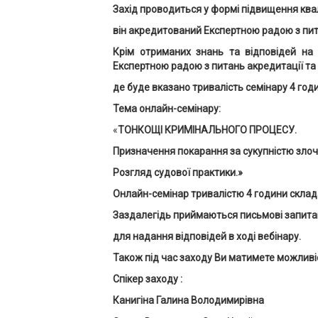
Захід проводиться у формі підвищення квал
він акредитований Експертною радою з пит
Крім отриманих знань та відповідей на 
Експертною радою з питань акредитації та 
де буде вказано тривалість семінару 4 годи
Тема онлайн-семінару:
«
ТОНКОЩІ КРИМІНАЛЬНОГО ПРОЦЕСУ.
Призначення покарання за сукупністю злочи
Розгляд судової практики.»
Онлайн-семінар тривалістю 4 години склада
Заздалегідь приймаються письмові запита
для надання відповідей в ході вебінару.
Також під час заходу Ви матимете можливіс
Спікер заходу :
Канигіна Галина Володимирівна