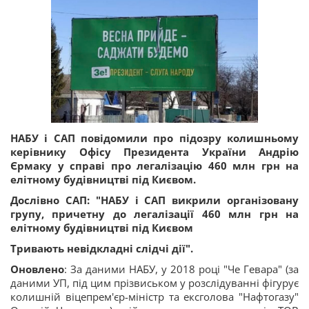
НАБУ і САП повідомили про підозру колишньому
керівнику Офісу Президента України Андрію
Єрмаку у справі про легалізацію 460 млн грн на
елітному будівництві під Києвом.
Дослівно САП: "НАБУ і САП викрили організовану
групу, причетну до легалізації 460 млн грн на
елітному будівництві під Києвом
Тривають невідкладні слідчі дії".
Оновлено
: За даними НАБУ, у 2018 році "Че Гевара" (за
даними УП, під цим прізвиськом у розслідуванні фігурує
колишній віцепрем'єр-міністр та ексголова "Нафтогазу"