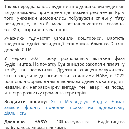
Також передбачалось будівництво додаткових будинків
та допоміжних приміщень для кожної резиденції. Крім
того, учасники домовились побудувати спільну п'яту
резиденцію, в якій мала розташовуватись спазона,
басейн, спортивна зала тощо.
Учасники "Династії" узгодили кошториси. Вартість
зведення однієї резиденції становила близько 2 млн
доларів США.
У червні 2021 року розпочалась активна фаза
будівництва. На початку будівництва закопали пам'ятну
колбу та посвятили. Дружина священнослужителя,
якого залучили до освячення, за даними НАБУ, в 2022
році стала формальним власником однієї з квартир, які
надали, як неправомірну вигоду "Че Геварі" на посаді
міністра розвитку громад та територій.
Згадайте новину:
Як і Медведчук....Андрій Єрмак
замість фронту поновив право на адвокатську
діяльність
Дослівно НАБУ:
"Фінансування будівництва
відбувалось двома шляхами.