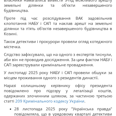
земельні ділянки та об'єкти незавершеного
будівництва.
Проте під час розслідування ВАК задовільнив
клопотання НАБУ і САП та наклав арешт на земельні
ділянки та п'ять об'єктів незавершеного будівництва в
Козині.
Також детективи і прокурори провели огляд котеджного
містечка.
Слідство зафіксувало, що на одного з експертів тиснули,
аби він не проводив дослідження. За цим фактом НАБУ і
САП зареєстрували кримінальне провадження.
У листопаді 2025 року НАБУ і САП провели обшуки за
місцем проживання одного з резидентів династії.
Наразі колишньому керівнику офісу президента
повідомлено про підозру у легалізації коштів,
одержаних злочинним шляхом, за частиною третьою
статті
209
Кримінального кодексу України
.
28 листопада 2025 року "Українська правда"
повідомляла, що в урядовому кварталі детективи