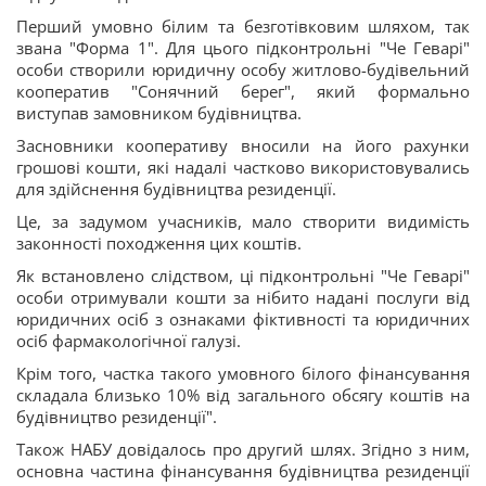
Перший умовно білим та безготівковим шляхом, так
звана "Форма 1". Для цього підконтрольні "Че Геварі"
особи створили юридичну особу житлово-будівельний
кооператив "Сонячний берег", який формально
виступав замовником будівництва.
Засновники кооперативу вносили на його рахунки
грошові кошти, які надалі частково використовувались
для здійснення будівництва резиденції.
Це, за задумом учасників, мало створити видимість
законності походження цих коштів.
Як встановлено слідством, ці підконтрольні "Че Геварі"
особи отримували кошти за нібито надані послуги від
юридичних осіб з ознаками фіктивності та юридичних
осіб фармакологічної галузі.
Крім того, частка такого умовного білого фінансування
складала близько 10% від загального обсягу коштів на
будівництво резиденції".
Також НАБУ довідалось про другий шлях. Згідно з ним,
основна частина фінансування будівництва резиденції