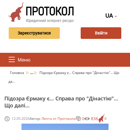
UA
Зареєструватися
Ввійти
Меню
...
Головна
Підозра Єрмаку є... Справа про "Дінастію"... Що
да...
Підозра Єрмаку є... Справа про "Дінастію"...
Що далі...
0
838
12.05.2026
Автор:
Лента от Протокола
0