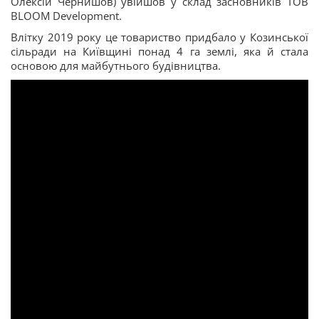
Олексій Чернишов) увійшов у склад засновників TОВ
BLOОM Development.
Влітку 2019 року це товариство придбало у Козинської
сільради на Київщині понад 4 га землі, яка й стала
основою для майбутнього будівництва.