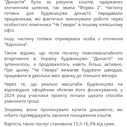
"Династія" була за рахунок коштів, одержаних
злочинним шляхом, так звана "Форма 2". Частину
готівки для будівництва династії передавали
працівникам, які фактично виконували роботи через
особистого помічника "Че Гевари" в іншому київському
офісі.
Іншу частину готівки отримувала особа з оточення
"Карлсона".
Також відомо, що після початку повномасштабного
вторгнення в Україну будівництво "Династії" не
зупинилось, а продовжилось навіть більш активно.
При цьому "Че Гевара" вимагав будувати швидше,
працювати в декілька змін зранку до пізнього вечора.
Через те, що реальні масштаби будівництва не
відповідали офіційним обсягам його фінансування, у
2024 році учасники проєкту почали шукати способи
узаконити гроші.
Зокрема, вони пропонували купити документи, які
нібито підтверджують законне походження коштів.
Вартість таких послуг становила 15,5-16,5% від суми.