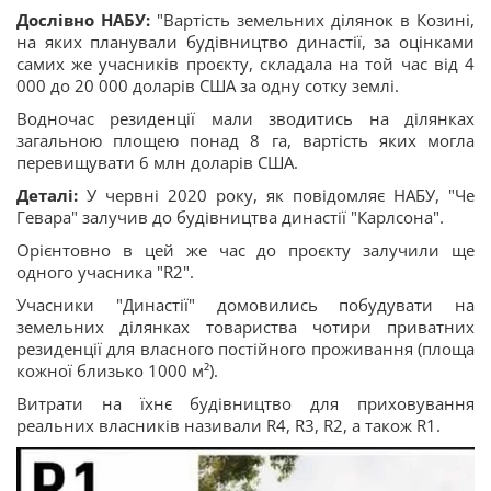
Дослівно НАБУ:
"Вартість земельних ділянок в Козині,
на яких планували будівництво династії, за оцінками
самих же учасників проєкту, складала на той час від 4
000 до 20 000 доларів США за одну сотку землі.
Водночас резиденції мали зводитись на ділянках
загальною площею понад 8 га, вартість яких могла
перевищувати 6 млн доларів США.
Деталі:
У червні 2020 року, як повідомляє НАБУ, "Че
Гевара" залучив до будівництва династії "Карлсона".
Орієнтовно в цей же час до проєкту залучили ще
одного учасника "R2".
Учасники "Династії" домовились побудувати на
земельних ділянках товариства чотири приватних
резиденції для власного постійного проживання (площа
кожної близько 1000 м²).
Витрати на їхнє будівництво для приховування
реальних власників називали R4, R3, R2, а також R1.