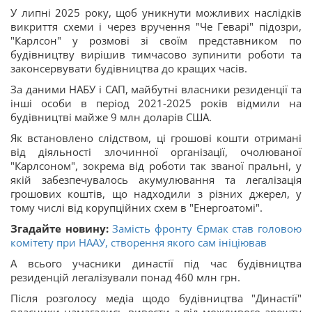
У липні 2025 року, щоб уникнути можливих наслідків
викриття схеми і через вручення "Че Геварі" підозри,
"Карлсон" у розмові зі своїм представником по
будівництву вирішив тимчасово зупинити роботи та
законсервувати будівництва до кращих часів.
За даними НАБУ і САП, майбутні власники резиденції та
інші особи в період 2021-2025 років відмили на
будівництві майже 9 млн доларів США.
Як встановлено слідством, ці грошові кошти отримані
від діяльності злочинної організації, очолюваної
"Карлсоном", зокрема від роботи так званої пральні, у
якій забезпечувалось акумулювання та легалізація
грошових коштів, що надходили з різних джерел, у
тому числі від корупційних схем в "Енергоатомі".
Згадайте новину:
Замість фронту Єрмак став головою
комітету при НААУ, створення якого сам ініціював
А всього учасники династії під час будівництва
резиденцій легалізували понад 460 млн грн.
Після розголосу медіа щодо будівництва "Династії"
власники намагались вивести з-під можливого арешту