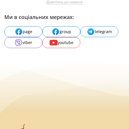
Дивитись усі новини
Ми в соціальних мережах:
page
group
telegram
viber
youtube