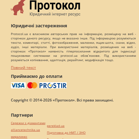
Юридичні застереження
Protocol.ua є власником авторських прав на інформацію, розміщену на веб -
сторінках даного ресурсу, якщо не вказано інше. Під інформацією розуміються
тексти, коментарі, статті, фотозображення, малюнки, ящик-шота, скани, відео,
аудіо, інші матеріали. При використанні матеріалів, розміщених на веб -
сторінках «Протокол» наявність гіперпосилання відкритого для індексації
пошуковими системами на protocol.ua обов`язкове. Під використанням
розуміється копіювання, адаптація, рерайтинг, модифікація тощо.
Повний текст
Приймаємо до оплати
Copyright © 2014-2026 «Протокол». Всі права захищені.
Партнери
Сережки з діамантами
pereklad.ua
alliancetechnika.ua
Підготовка до НМТ / ЗНО
миралинкс