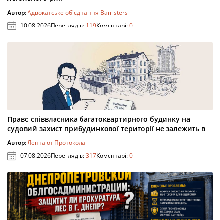
Автор:
Адвокатське об'єднання Barristers
10.08.2026
Переглядів:
119
Коментарі:
0
Право співвласника багатоквартирного будинку на
судовий захист прибудинкової території не залежить в
Автор:
Лента от Протокола
07.08.2026
Переглядів:
317
Коментарі:
0