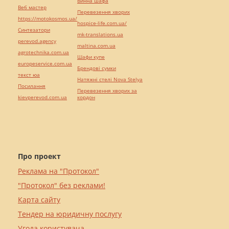
Винна шафа
Веб мастер
Перевезення хворих
https://motokosmos.ua/
hospice-life.com.ua/
Синтезатори
mk-translations.ua
perevod.agency
maltina.com.ua
agrotechnika.com.ua
Шафи купе
europeservice.com.ua
Брендові сумки
текст юа
Натяжні стелі Nova Stelya
Посилання
Перевезення хворих за
kievperevod.com.ua
кордон
Про проект
Реклама на "Протокол"
"Протокол" без реклами!
Карта сайту
Тендер на юридичну послугу
Угода користувача