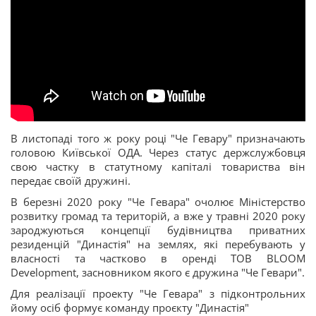
В листопаді того ж року році "Че Гевару" призначають
головою Київської ОДА. Через статус держслужбовця
свою частку в статутному капіталі товариства він
передає своїй дружині.
В березні 2020 року "Че Гевара" очолює Міністерство
розвитку громад та територій, а вже у травні 2020 року
зароджуються концепції будівництва приватних
резиденцій "Династія" на землях, які перебувають у
власності та частково в оренді TОВ BLOОM
Development, засновником якого є дружина "Че Гевари".
Для реалізації проекту "Че Гевара" з підконтрольних
йому осіб формує команду проєкту "Династія"