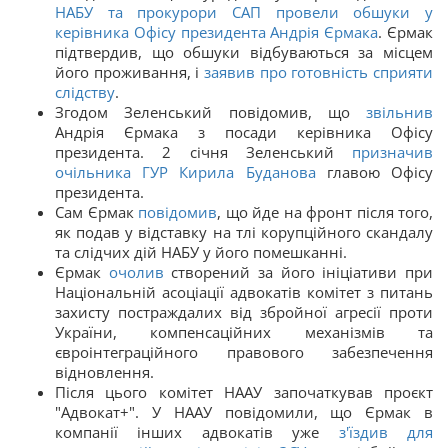
НАБУ та прокурори САП провели обшуки у
керівника Офісу президента Андрія Єрмака
. Єрмак
підтвердив, що обшуки відбуваються за місцем
його проживання, і
заявив про готовність сприяти
слідству
.
Згодом Зеленський повідомив, що
звільнив
Андрія Єрмака з посади керівника Офісу
президента. 2 січня Зеленський
призначив
очільника ГУР Кирила Буданова
главою Офісу
президента.
Сам Єрмак
повідомив
, що йде на фронт після того,
як подав у відставку на тлі корупційного скандалу
та слідчих дій НАБУ у його помешканні.
Єрмак
очолив
створений за його ініціативи при
Національній асоціації адвокатів комітет з питань
захисту постраждалих від збройної агресії проти
України, компенсаційних механізмів та
євроінтеграційного правового забезпечення
відновлення.
Після цього комітет НААУ започаткував проєкт
"Адвокат+". У НААУ повідомили, що Єрмак в
компанії інших адвокатів уже
з'їздив для