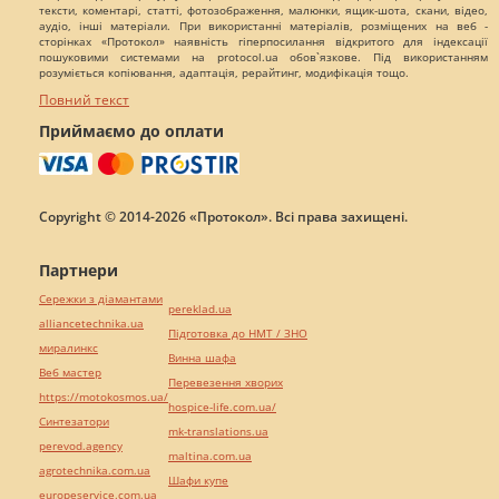
тексти, коментарі, статті, фотозображення, малюнки, ящик-шота, скани, відео,
аудіо, інші матеріали. При використанні матеріалів, розміщених на веб -
сторінках «Протокол» наявність гіперпосилання відкритого для індексації
пошуковими системами на protocol.ua обов`язкове. Під використанням
розуміється копіювання, адаптація, рерайтинг, модифікація тощо.
Повний текст
Приймаємо до оплати
Copyright © 2014-2026 «Протокол». Всі права захищені.
Партнери
Сережки з діамантами
pereklad.ua
alliancetechnika.ua
Підготовка до НМТ / ЗНО
миралинкс
Винна шафа
Веб мастер
Перевезення хворих
https://motokosmos.ua/
hospice-life.com.ua/
Синтезатори
mk-translations.ua
perevod.agency
maltina.com.ua
agrotechnika.com.ua
Шафи купе
europeservice.com.ua