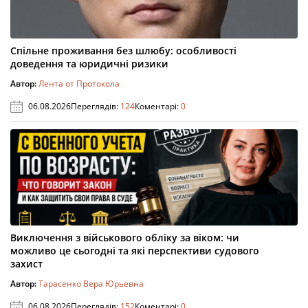
Спільне проживання без шлюбу: особливості
доведення та юридичні ризики
Автор:
Лента от Протокола
06.08.2026
Переглядів:
124
Коментарі:
0
Виключення з військового обліку за віком: чи
можливо це сьогодні та які перспективи судового
захист
Автор:
Тарасенко Вера Юрьевна
06.08.2026
Переглядів:
152
Коментарі:
0