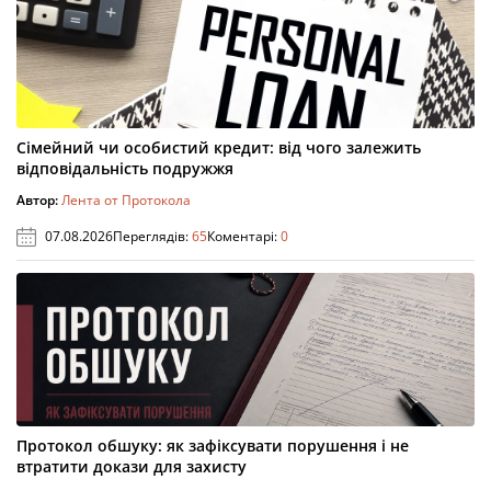
Сімейний чи особистий кредит: від чого залежить
відповідальність подружжя
Автор:
Лента от Протокола
07.08.2026
Переглядів:
65
Коментарі:
0
Протокол обшуку: як зафіксувати порушення і не
втратити докази для захисту