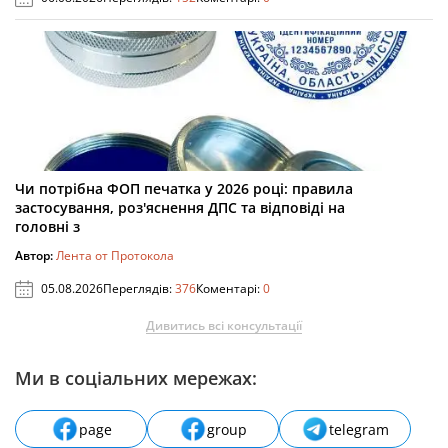
Чи потрібна ФОП печатка у 2026 році: правила
застосування, роз'яснення ДПС та відповіді на
головні з
Автор:
Лента от Протокола
05.08.2026
Переглядів:
376
Коментарі:
0
Дивитись всі консультації
Ми в соціальних мережах:
page
group
telegram