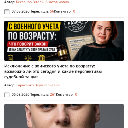
Автор:
Бессонов Віталій Анатолійович
07.08.2026
Переглядів:
56
Коментарі:
0
Исключение с воинского учета по возрасту:
возможно ли это сегодня и какие перспективы
судебной защит
Автор:
Тарасенко Вера Юрьевна
06.08.2026
Переглядів:
261
Коментарі:
0