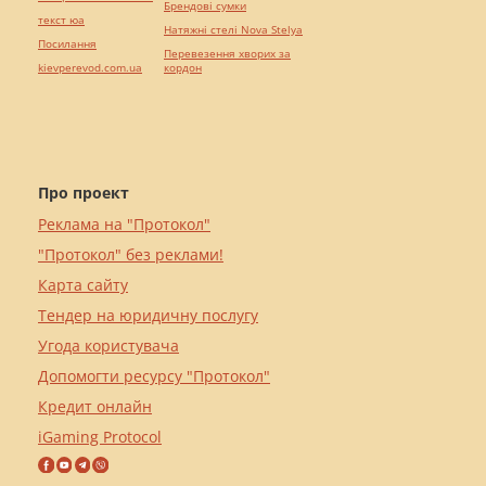
Брендові сумки
текст юа
Натяжні стелі Nova Stelya
Посилання
Перевезення хворих за
kievperevod.com.ua
кордон
Про проект
Реклама на "Протокол"
"Протокол" без реклами!
Карта сайту
Тендер на юридичну послугу
Угода користувача
Допомогти ресурсу "Протокол"
Кредит онлайн
iGaming Protocol