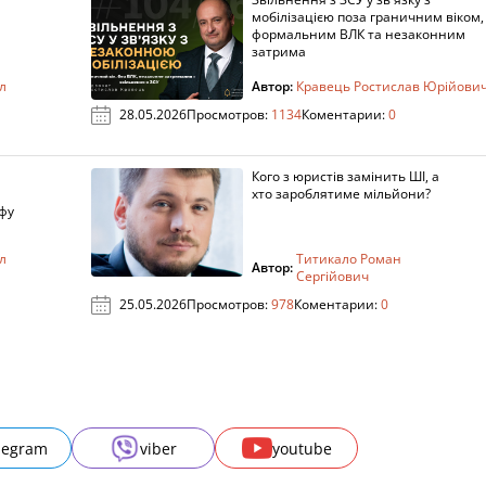
мобілізацією поза граничним віком,
формальним ВЛК та незаконним
затрима
л
Автор:
Кравець Ростислав Юрійови
28.05.2026
Просмотров:
1134
Коментарии:
0
Кого з юристів замінить ШІ, а
хто зароблятиме мільйони?
фу
л
Титикало Роман
Автор:
Сергійович
25.05.2026
Просмотров:
978
Коментарии:
0
legram
viber
youtube