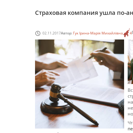
Страховая компания ушла по-ан
02.11.2017
Автор:
Гук Ірина-Марія Михайлівна
4
Вс
ст
на
не
но
Чт
пе