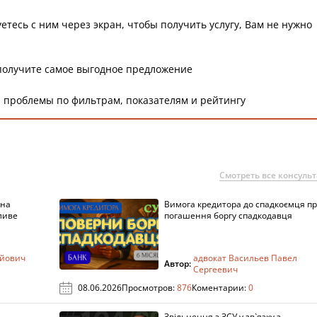
етесь с ним через экран, чтобы получить услугу, Вам не нужно
получите самое выгодное предложение
 проблемы по фильтрам, показателям и рейтингу
Смотреть все консуль
 на
Вимога кредитора до спадкоємця п
ливе
погашення боргу спадкодавця
ійович
адвокат Васильев Павел
Автор:
Сергеевич
08.06.2026
Просмотров:
876
Коментарии:
0
Звільнення з ЗСУ у зв`язку з