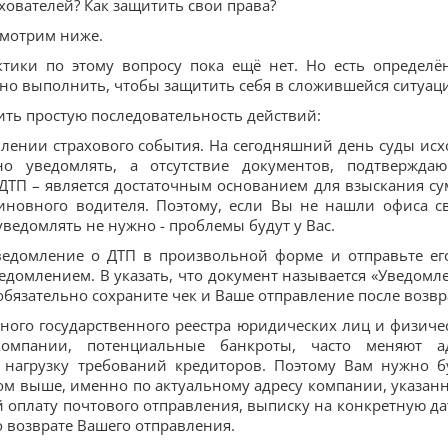
хователей? Как защитить свои права?
смотрим ниже.
тики по этому вопросу пока ещё нет. Но есть определё
но выполнить, чтобы защитить себя в сложившейся ситуац
ть простую последовательность действий:
лении страхового события. На сегодняшний день суды исх
о уведомлять, а отсутствие документов, подтвержда
ДТП – является достаточным основанием для взыскания с
иновного водителя. Поэтому, если Вы не нашли офиса с
ведомлять не нужно - проблемы будут у Вас.
уведомление о ДТП в произвольной форме и отправьте ег
ведомлением. В указать, что документ называется «Уведомл
обязательно сохраните чек и Ваше отправление после возвр
ного государственного реестра юридических лиц и физиче
омпании, потенциальные банкроты, часто меняют а
 нагрузку требований кредиторов. Поэтому Вам нужно б
ом выше, именно по актуальному адресу компании, указан
 оплату почтового отправления, выписку на конкретную дат
 возврате Вашего отправления.