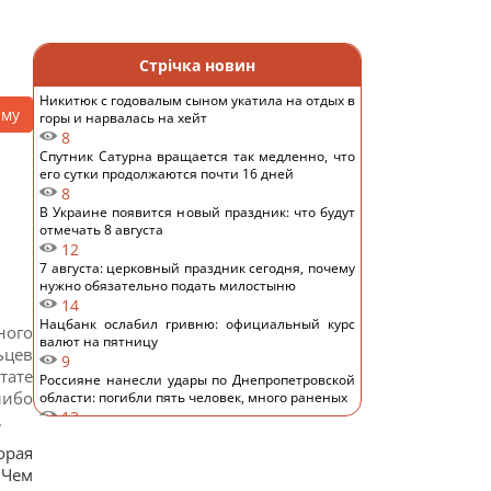
Стрічка новин
Никитюк с годовалым сыном укатила на отдых в
аму
горы и нарвалась на хейт
8
Спутник Сатурна вращается так медленно, что
его сутки продолжаются почти 16 дней
8
В Украине появится новый праздник: что будут
отмечать 8 августа
12
7 августа: церковный праздник сегодня, почему
нужно обязательно подать милостыню
14
Нацбанк ослабил гривню: официальный курс
ного
валют на пятницу
ьцев
9
тате
Россияне нанесли удары по Днепропетровской
либо
области: погибли пять человек, много раненых
13
.
Загадка со спичками, в которой правильный
орая
ответ скрывается в одном движении
13
 Ч
ем