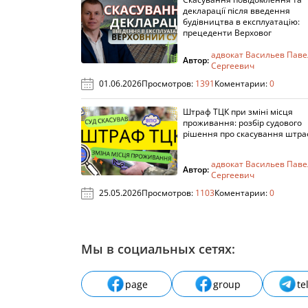
декларації після введення
будівництва в експлуатацію:
прецеденти Верховог
адвокат Васильев Паве
Автор:
Сергеевич
01.06.2026
Просмотров:
1391
Коментарии:
0
Штраф ТЦК при зміні місця
проживання: розбір судового
рішення про скасування штра
адвокат Васильев Паве
Автор:
Сергеевич
25.05.2026
Просмотров:
1103
Коментарии:
0
Мы в социальных сетях:
page
group
te