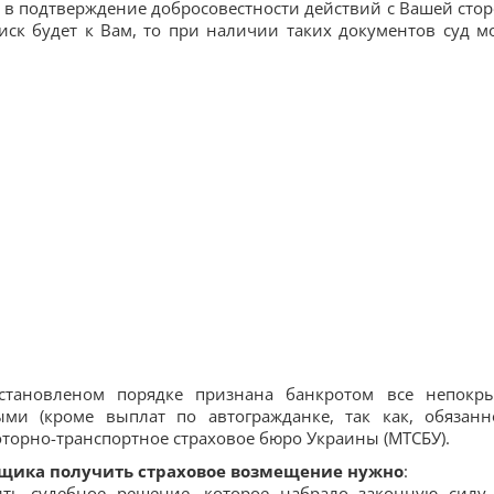
ь в подтверждение добросовестности действий с Вашей сто
иск будет к Вам, то при наличии таких документов суд м
установленом порядке признана банкротом все непокр
ыми (кроме выплат по автогражданке, так как, обязанн
оторно-транспортное страховое бюро Украины (МТСБУ).
овщика получить страховое возмещение нужно
:
ть судебное решение, которое набрало законную силу.