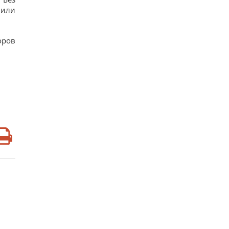
 или
оров