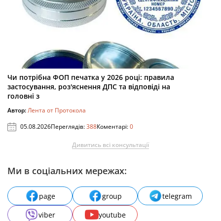
Чи потрібна ФОП печатка у 2026 році: правила
застосування, роз'яснення ДПС та відповіді на
головні з
Автор:
Лента от Протокола
05.08.2026
Переглядів:
388
Коментарі:
0
Дивитись всі консультації
Ми в соціальних мережах:
page
group
telegram
viber
youtube