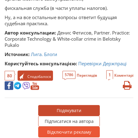
фискальная служба (в части уплаты налогов).
Ну, а на все остальные вопросы ответит будущая
судебная практика.
Автор консультации:
Денис Фетисов, Partner. Practice:
Corporate Technology & White-collar crime in Belotsky
Pukalo
Источник:
Лига. Блоги
Користуйтесь консультацією:
Перевірки Держпраці
1
5786
80
Переглядів
Коментарі
Сподобалося
Подякувати
Підписатися на автора
Відключити рекламу