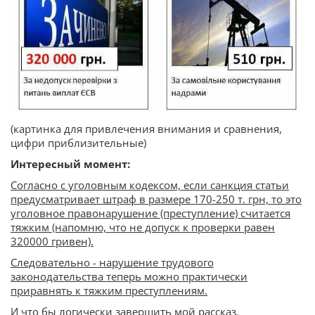
(картинка для привлечения внимания и сравнения,
цифри приблизительные)
Интересный момент:
Согласно с уголовным кодексом, если санкция статьи
предусматривает штраф в размере 170-250 т. грн, то это
уголовное правонарушение (преступление) считается
тяжким (напомню, что не допуск к проверки равен
320000 гривен).
Следовательно - нарушение трудового
законодательства теперь можно практически
приравнять к тяжким преступлениям.
И что бы логически завершить мой рассказ,