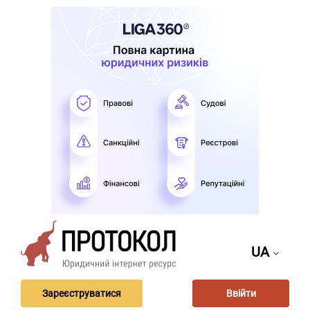
UA
Зареєструватися
Ввійти