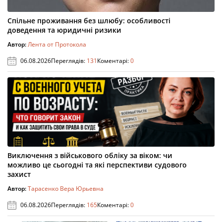
Спільне проживання без шлюбу: особливості
доведення та юридичні ризики
Автор:
Лента от Протокола
06.08.2026
Переглядів:
131
Коментарі:
0
Виключення з військового обліку за віком: чи
можливо це сьогодні та які перспективи судового
захист
Автор:
Тарасенко Вера Юрьевна
06.08.2026
Переглядів:
165
Коментарі:
0