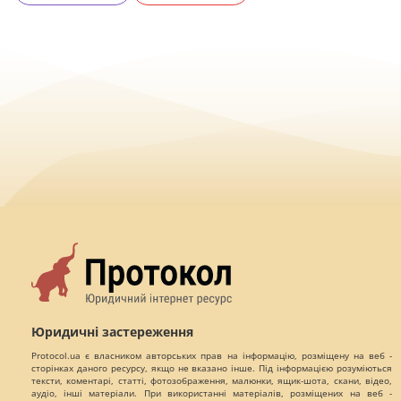
Юридичні застереження
Protocol.ua є власником авторських прав на інформацію, розміщену на веб -
сторінках даного ресурсу, якщо не вказано інше. Під інформацією розуміються
тексти, коментарі, статті, фотозображення, малюнки, ящик-шота, скани, відео,
аудіо, інші матеріали. При використанні матеріалів, розміщених на веб -