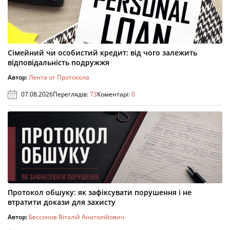
Сімейний чи особистий кредит: від чого залежить
відповідальність подружжя
Автор:
Лента от Протокола
07.08.2026
Переглядів:
73
Коментарі:
0
Протокол обшуку: як зафіксувати порушення і не
втратити докази для захисту
Автор:
Бессонов Віталій Анатолійович