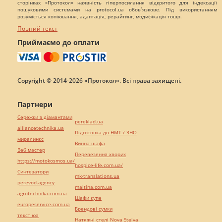
сторінках «Протокол» наявність гіперпосилання відкритого для індексації
пошуковими системами на protocol.ua обов`язкове. Під використанням
розуміється копіювання, адаптація, рерайтинг, модифікація тощо.
Повний текст
Приймаємо до оплати
Copyright © 2014-2026 «Протокол». Всі права захищені.
Партнери
Сережки з діамантами
pereklad.ua
alliancetechnika.ua
Підготовка до НМТ / ЗНО
миралинкс
Винна шафа
Веб мастер
Перевезення хворих
https://motokosmos.ua/
hospice-life.com.ua/
Синтезатори
mk-translations.ua
perevod.agency
maltina.com.ua
agrotechnika.com.ua
Шафи купе
europeservice.com.ua
Брендові сумки
текст юа
Натяжні стелі Nova Stelya