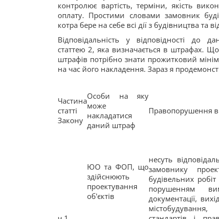
контролює вартість, терміни, якість викон
оплату. Простими словами замовник будів
котра бере на себе всі дії з будівництва та ві
Відповідальність у відповідності до д
статтею 2, яка визначається в штрафах. Щ
штрафів потрібно знати прожитковий мінім
на час його накладення. Зараз я продемонст
Особи на яку
Частина
може
статті
Правопорушення в
накладатися
Закону
даний штраф
несуть відповідал
ЮО та ФОП, що
замовнику проек
здійснюють
будівельних робіт 
проектування
порушенням вимо
об'єктів
документації, вихі
містобудування
ч.1
стандартів і пра