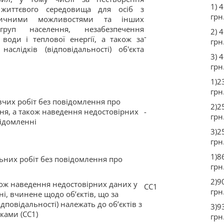
1) 
 життєвого середовища для осіб з
грн
ичними можливостями та інших
груп населення, незабезпечення
2) 
-
води і теплової енергії, а також за
грн
аслідків (відповідальності) об'єкта
3) 
грн
1)2
грн
вчих робіт без повідомлення про
2)2
ня, а також наведення недостовірних
-
грн
відомленні
3)2
грн
1)8
ьних робіт без повідомлення про
грн
2)9
кож наведення недостовірних даних у
СС1
грн
і, вчинене щодо об’єктів, що за
ідповідальності) належать до об’єктів з
3)9
ками (СС1)
грн