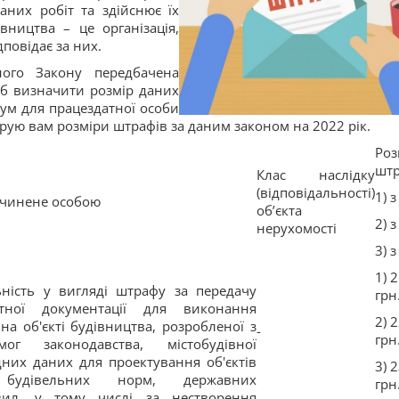
аних робіт та здійснює їх
ництва – це організація,
дповідає за них.
аного Закону передбачена
об визначити розмір даних
ум для працездатної особи
рую вам розміри штрафів за даним законом на 2022 рік.
Роз
шт
Клас наслідку
(відповідальності)
1) з
чинене особою
об’єкта
2) 
нерухомості
3) 
1) 
ьність у вигляді штрафу за передачу
грн
тної документації для виконання
2) 
на об'єкті будівництва, розробленої з
-
грн
г законодавства, містобудівної
дних даних для проектування об'єктів
3) 
, будівельних норм, державних
грн
вил, у тому числі за нестворення