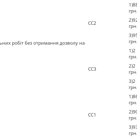
1)8
грн
2)9
СС2
грн
3)9
грн
ьних робіт без отримання дозволу на
1)2
грн
2)2
СС3
грн
3)2
грн
1)8
грн
2)9
СС1
грн
3)9
грн