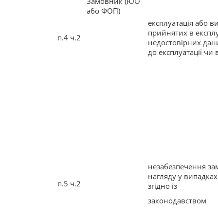
Замовник (ЮО
або ФОП)
експлуатація або в
прийнятих в експлу
п.4 ч.2
недостовірних дани
до експлуатації чи в
незабезпечення за
нагляду у випадках
п.5 ч.2
згідно із
законодавством