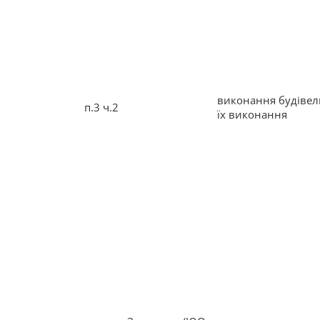
виконання будівел
п.3 ч.2
їх виконання