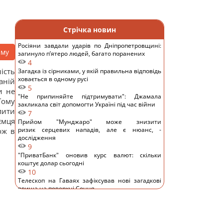
Стрічка новин
Росіяни завдали ударів по Дніпропетровщині:
аму
загинуло пʼятеро людей, багато поранених
4
ість
Загадка із сірниками, у якій правильна відповідь
ховається в одному русі
аній
5
и не
"Не припиняйте підтримувати": Джамала
Тому
закликала світ допомогти Україні під час війни
пити
7
ємця
Прийом "Мунджаро" може знизити
ризик серцевих нападів, але є нюанс, -
ож в
дослідження
9
"ПриватБанк" оновив курс валют: скільки
коштує долар сьогодні
10
Телескоп на Гаваях зафіксував нові загадкові
явища на поверхні Сонця
11
Трамп "наїхав" на Гегсета через гострий
дефіцит ракет для ППО, - WP
12