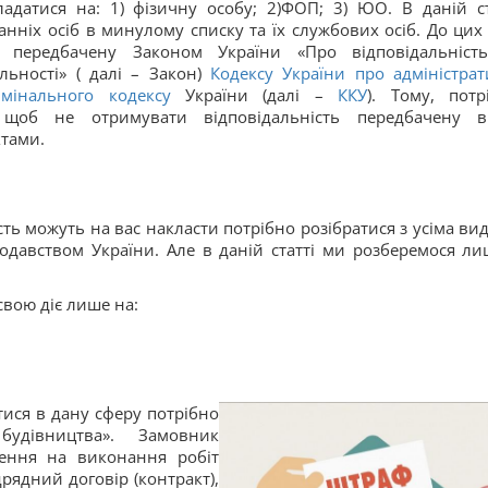
адатися на: 1) фізичну особу; 2)ФОП; 3) ЮО. В даній ст
нніх осіб в минулому списку та їх службових осіб. До цих 
ь передбачену Законом України «Про відповідальніст
ьності» ( далі – Закон)
Кодексу України про адміністрат
мінального кодексу
України (далі –
ККУ
). Тому, потр
, щоб не отримувати відповідальність передбачену 
тами.
сть можуть на вас накласти потрібно розібратися з усіма ви
нодавством України. Але в даній статті ми розберемося ли
вою діє лише на:
ися в дану сферу потрібно
удівництва». Замовник
ення на виконання робіт
дрядний договір (контракт),