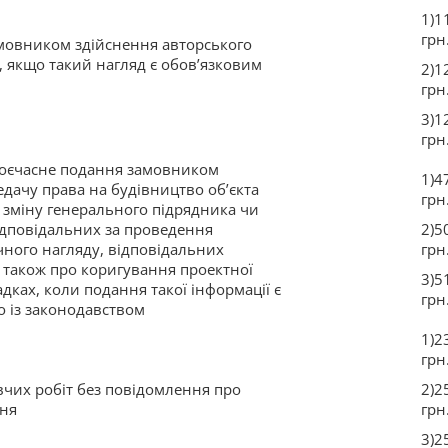
1)1
грн
мовником здійснення авторського
, якщо такий нагляд є обов’язковим
2)1
грн
3)1
грн
оєчасне подання замовником
1)4
едачу права на будівництво об’єкта
грн
 зміну генерального підрядника чи
відповідальних за проведення
2)5
ічного нагляду, відповідальних
грн
а також про коригування проектної
3)5
адках, коли подання такої інформації є
грн
о із законодавством
1)2
грн
вчих робіт без повідомлення про
2)2
ння
грн
3)2