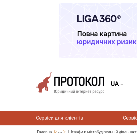
UA
Сервіси для клієнтів
Серві
...
Головна
Штрафи в містобудівельній діяльност