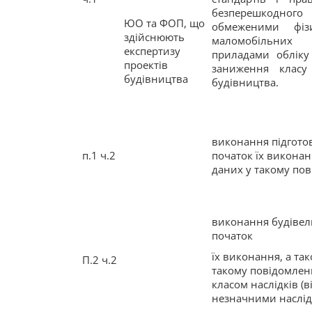
безперешкодного
ЮО та ФОП, що
обмеженими фіз
здійснюють
маломобільних 
експертизу
приладами обліку 
проектів
заниження класу н
будівництва
будівництва.
виконання підгото
п.1 ч.2
початок їх виконан
даних у такому по
виконання будівел
початок
їх виконання, а та
П.2 ч.2
такому повідомленн
класом наслідків (в
незначними наслід