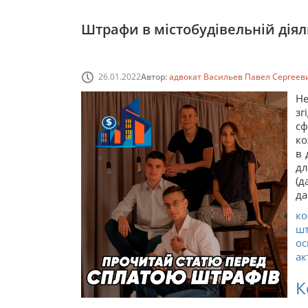
Штрафи в містобудівельній діял
26.01.2022
Автор:
адвокат Васильев Павел Сергеев
Не
зг
сф
ко
в 
дл
(д
да
ко
шт
ос
ак
К