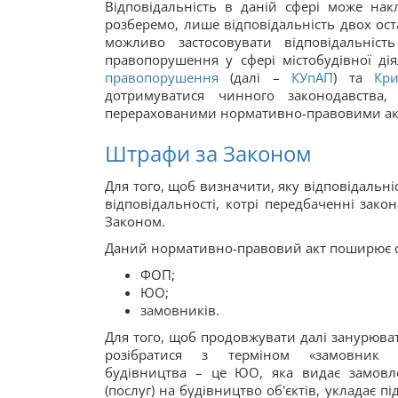
Відповідальність в даній сфері може накл
розберемо, лише відповідальність двох оста
можливо застосовувати відповідальніст
правопорушення у сфері містобудівної діял
правопорушення
(далі –
КУпАП
) та
Кри
дотримуватися чинного законодавства
перерахованими нормативно-правовими ак
Штрафи за Законом
Для того, щоб визначити, яку відповідальні
відповідальності, котрі передбаченні зако
Законом.
Даний нормативно-правовий акт поширює с
ФОП;
ЮО;
замовників.
Для того, щоб продовжувати далі занурюват
розібратися з терміном «замовник б
будівництва – це ЮО, яка видає замовл
(послуг) на будівництво об'єктів, укладає пі