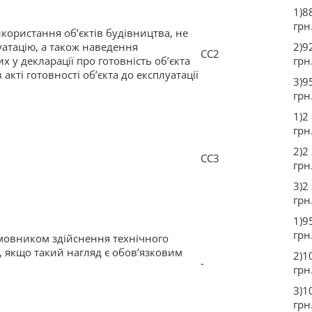
1)8
грн
икористання об’єктів будівництва, не
атацію, а також наведення
2)9
СС2
х у декларації про готовність об’єкта
грн
 акті готовності об’єкта до експлуатації
3)9
грн
1)2
грн
2)2
СС3
грн
3)2
грн
1)9
грн
мовником здійснення технічного
, якщо такий нагляд є обов’язковим
2)1
-
грн
3)1
грн