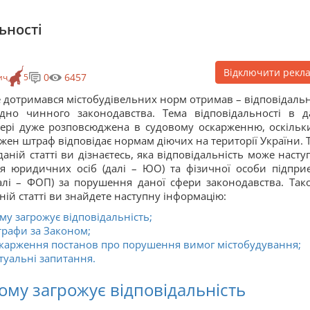
ьності
Відключити рекл
0
6457
ич
5
 дотримався містобудівельних норм отримав – відповідальн
ідно чинного законодавства. Тема відповідальності в д
ері дуже розповсюджена в судовому оскарженню, оскільк
жен штраф відповідає нормам діючих на території України. 
даній статті ви дізнаєтесь, яка відповідальність може насту
я юридичних осіб (далі – ЮО) та фізичної особи підпри
алі – ФОП) за порушення даної сфери законодавства. Так
ній статті ви знайдете наступну інформацію:
му загрожує відповідальність;
рафи за Законом;
карження постанов про порушення вимог містобудування;
туальні запитання.
ому загрожує відповідальність