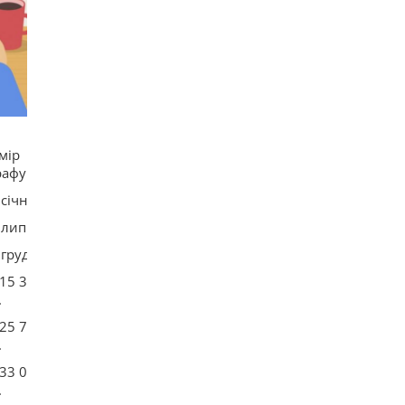
15
Над Землею зійшов Оленячий Місяць: як це
вплине на знаки зодіаку
19
Україна не вступить до НАТО, але це не поразка
для Києва, - колумніст Rzeczpospolita
15
Глобальне потепління може перевищити
критичний поріг вже у найближчі місяці, -
вчений
мір
16
рафу
Кінологи назвали 7 звичок собак, які доводять
їхню безмежну відданість
 січня
16
з липня
з грудня
215 370
.
225 720
.
233 010
.