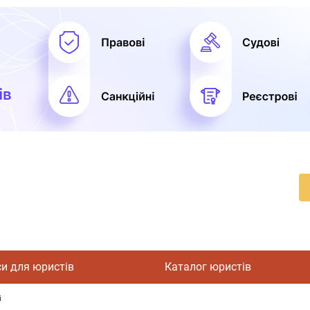
си для юристів
Каталог юристів
і