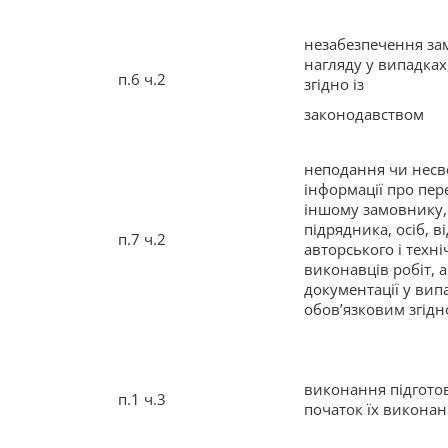
незабезпечення за
нагляду у випадках
п.6 ч.2
згідно із
законодавством
неподання чи несв
інформації про пер
іншому замовнику,
підрядника, осіб, 
п.7 ч.2
авторського і техн
виконавців робіт, 
документації у вип
обов’язковим згідн
виконання підгото
п.1 ч.3
початок їх викона