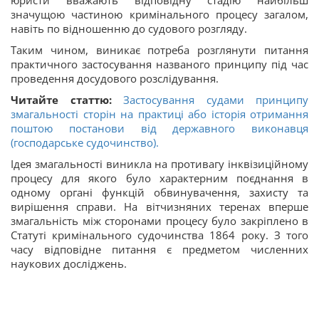
юристи вважають відповідну стадію найбільш
значущою частиною кримінального процесу загалом,
навіть по відношенню до судового розгляду.
Таким чином, виникає потреба розглянути питання
практичного застосування названого принципу під час
проведення досудового розслідування.
Читайте статтю:
Застосування судами принципу
змагальності сторін на практиці або історія отримання
поштою постанови від державного виконавця
(господарське судочинство).
Ідея змагальності виникла на противагу інквізиційному
процесу для якого було характерним поєднання в
одному органі функцій обвинувачення, захисту та
вирішення справи. На вітчизняних теренах вперше
змагальність між сторонами процесу було закріплено в
Статуті кримінального судочинства 1864 року. З того
часу відповідне питання є предметом численних
наукових досліджень.