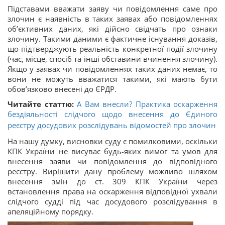
Підставами вважати заяву чи повідомлення саме про
злочин є наявність в таких заявах або повідомленнях
об’єктивних даних, які дійсно свідчать про ознаки
злочину. Такими даними є фактичне існування доказів,
що підтверджують реальність конкретної події злочину
(час, місце, спосіб та інші обставини вчинення злочину).
Якщо у заявах чи повідомленнях таких даних немає, то
вони не можуть вважатися такими, які мають бути
обов’язково внесені до ЄРДР.
Читайте статтю:
А Вам внесли? Практика оскарження
бездіяльності слідчого щодо внесення до Єдиного
реєстру досудових розслідувань відомостей про злочин
На нашу думку, висновки суду є помилковими, оскільки
КПК України не висуває будь-яких вимог та умов для
внесення заяви чи повідомлення до відповідного
реєстру. Вирішити дану проблему можливо шляхом
внесення змін до ст. 309 КПК України через
встановлення права на оскарження відповідної ухвали
слідчого судді під час досудового розслідування в
апеляційному порядку.