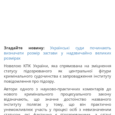
Згадайте новину:
Українські суди починають
визначати розмір застави у надзвичайно великих
розмірах
Новелою КПК України, яка спрямована на зміцнення
статусу підозрюваного як центральної фігури
кримінального судочинства є запровадження інституту
повідомлення про підозру.
Автори одного з науково-практичних коментарів до
нового кримінального процесуального закону
відзначають, що значне достоїнство названого
інституту полягає у тому, що він практично
унеможливлює участь у процесі осіб з невизначеним
статусом, які фактично є підозрюваними, а слідчі