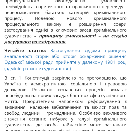
процесуального законодавства зумовлюють
необхідність теоретичного та практичного перегляду і
переосмислення багатьох категорій кримінального
процесу. Новелою нового кримінального
процесуального закону є розширення сфери
застосування однієї з ключових засад кримінального
судочинства –
принципу змагальності – на стадію
досудового розслідування.
Читайте статтю:
Застосування судами принципу
змагальності сторін або історія оскарження рішення
Одеської міської ради прийняте у далекому 1981 році
(адміністративне судочинство)
В ст. 1 Конституції закріплено та проголошено, що
Україна є демократичною, соціальною і правовою
державою. Розвиток зазначених процесів вимагає
перебудови на нових засадах багатьох сфер суспільного
життя. Пріоритетним напрямком реформування є
визнання, належне забезпечення та захист прав та
свобод людини і громадянина. Особливо важливого
значення останнє набуває у галузі кримінального
судочинства, де особа найчастіше може зазнавати
певних складнощів у реалізації та захисті своїх прав.