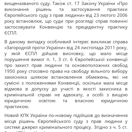
вищеназваного суду. Також ст. 17 Закону України «Про
виконання рішень та застосування практики
Європейського суду з прав людини» від 23 лютого 2006
року встановлює, що суди при розгляді справ повинні
застосовувати Конвенцію та прецедентну практику
ЄСПЛ.
В даному випадку особливий інтерес викликає справа
«Загородній проти України» від 24 листопада 2011 року,
у якій ЄСПЛ дійшов висновку, що мало місце
порушення вимог п. 1, 3 ст. 6 Європейської конвенції
про захист прав людини та основоположних свобод
1950 року стосовно права на свободу вільного вибору
захисника шляхом встановлення обмежень, які не
сумісні з положеннями Конвенції, оскільки мала місце
відмова в допуску до участі в якості захисника в
кримінальній справі не адвокату, а особі з вищою
юридичною освітою та власною юридичною
практикою.
Новий КПК України по-новому підійшов до визначення
місця рішень Європейського суду з прав людини у
системі джерел кримінального процесу. Згідно з ч. 5 ст.