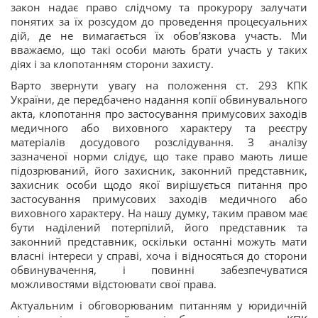
закон надає право слідчому та прокурору залучати
понятих за їх розсудом до проведення процесуальних
дій, де не вимагається їх обов’язкова участь. Ми
вважаємо, що такі особи мають брати участь у таких
діях і за клопотанням сторони захисту.
Варто звернути увагу на положення ст. 293 КПК
України, де передбачено надання копії обвинувального
акта, клопотання про застосування примусових заходів
медичного або виховного характеру та реєстру
матеріалів досудового розслідування. З аналізу
зазначеної норми слідує, що таке право мають лише
підозрюваний, його захисник, законний представник,
захисник особи щодо якої вирішується питання про
застосування примусових заходів медичного або
виховного характеру. На нашу думку, таким правом має
бути наділений потерпілий, його представник та
законний представник, оскільки останні можуть мати
власні інтереси у справі, хоча і відносяться до сторони
обвинувачення, і повинні забезпечуватися
можливостями відстоювати свої права.
Актуальним і обговорюваним питанням у юридичній