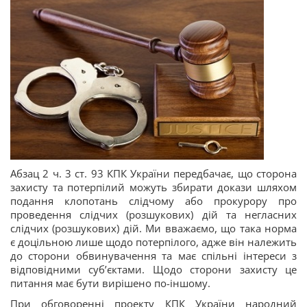
Абзац 2 ч. 3 ст. 93 КПК України передбачає, що сторона
захисту та потерпілий можуть збирати докази шляхом
подання клопотань слідчому або прокурору про
проведення слідчих (розшукових) дій та негласних
слідчих (розшукових) дій. Ми вважаємо, що така норма
є доцільною лише щодо потерпілого, адже він належить
до сторони обвинувачення та має спільні інтереси з
відповідними суб’єктами. Щодо сторони захисту це
питання має бути вирішено по-іншому.
При обговоренні проекту КПК України народний