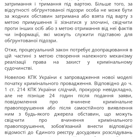
затримання і тримання під вартою. Більше того, за
відсутності обґрунтованої підозри особа не може бути
за жодних обставин затримана або взята під варту з
метою примушення її зізнатися у злочині, свідчити
проти інших осіб або з метою отримання від неї фактів
чи інформації, які можуть служити підставою для
обґрунтованої підозри.
Отже, процесуальний закон потребує доопрацювання в
цій частині з метою створення належного механізму
реалізації права на захист у кримінальному
судочинстві.
Новелою КПК України є запровадження нової моделі
початку кримінального провадження. Відповідно до ч.
1 ст. 214 КПК України слідчий, прокурор невідкладно,
але не пізніше 24 годин після подання заяви,
повідомлення про вчинене кримінальне
правопорушення або після самостійного виявлення
ним з будь-якого джерела обставин, що можуть
свідчити про вчинення кримінального
правопорушення, зобов’язаний внести відповідні
відомості до Єдиного реєстру досудових розслідувань