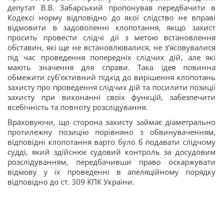
депутат В.В. Забарський пропонував передбачити в
Кодексі норму відповідно до якої слідство не вправі
відмовити в задоволенні клопотання, якщо захист
просить провести слідчі дії з метою встановлення
обставин, які ще не встановлювалися, не з’ясовувалися
під час проведення попередніх слідчих дій, але які
мають значення для справи. Така ідея повинна
обмежити суб’єктивний підхід до вирішення клопотань
захисту про проведення слідчих дій та посилити позиції
захисту при виконанні своїх функцій, забезпечити
всебічність та повноту розслідування.
Враховуючи, що сторона захисту займає діаметрально
протилежну позицію порівняно з обвинуваченням,
відповідні клопотання варто було б подавати слідчому
судді, який здійснює судовий контроль за досудовим
розслідуванням, передбачивши право оскаржувати
відмову у їх проведенні в апеляційному порядку
відповідно до ст. 309 КПК України.