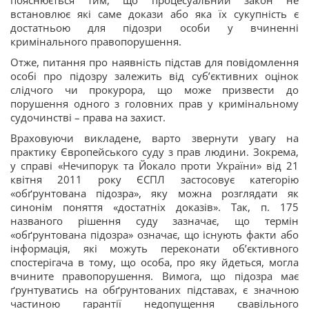
пояснюється тим, що процесуальний закон не
встановлює які саме докази або яка їх сукупність є
достатньою для підозри особи у вчиненні
кримінального правопорушення.
Отже, питання про наявність підстав для повідомлення
особі про підозру залежить від суб’єктивних оцінок
слідчого чи прокурора, що може призвести до
порушення одного з головних прав у кримінальному
судочинстві – права на захист.
Враховуючи викладене, варто звернути увагу на
практику Європейського суду з прав людини. Зокрема,
у справі «Нечипорук та Йокало проти України» від 21
квітня 2011 року ЄСПЛ застосовує категорію
«обґрунтована підозра», яку можна розглядати як
синонім поняття «достатніх доказів». Так, п. 175
названого рішення суду зазначає, що термін
«обґрунтована підозра» означає, що існують факти або
інформація, які можуть переконати об’єктивного
спостерігача в тому, що особа, про яку йдеться, могла
вчините правопорушення. Вимога, що підозра має
ґрунтуватись на обґрунтованих підставах, є значною
частиною гарантії недопущення свавільного