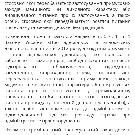
стосовно якої передбачається застосування примусових
заходів медичного чи виховного характеру або
вирішувалося питання про їх застосування, а також
особи, стосовно якої передбачається розгляд питання
про видачу іноземній державі (екстрадицію).
Визначення поняття «захист» надано в п. 5 ч. 1 ст. 1
Закону України «Про адвокатуру та адвокатську
діяльність» від 5 липня 2012 року, де під ним розуміють
– вид адвокатської діяльності, що полягає в
забезпеченні захисту прав, свобод і законних інтересів
підозрюваного, обвинуваченого, підсудного,
засудженого, виправданого, особи, стосовно якої
передбачається застосування примусових заходів
медичного чи виховного характеру або вирішується
питання про їх застосування у кримінальному
провадженні, особи, стосовно якої розглядається
питання про видачу іноземній державі (екстрадицію), а
також особи, яка притягається до адміністративної
відповідальності під час розгляду справи про
адміністративне правопорушення.
Натомість кримінальний процесуальний закон досить