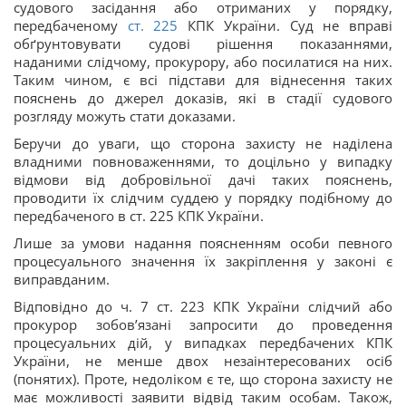
судового засідання або отриманих у порядку,
передбаченому
ст. 225
КПК України. Суд не вправі
обґрунтовувати судові рішення показаннями,
наданими слідчому, прокурору, або посилатися на них.
Таким чином, є всі підстави для віднесення таких
пояснень до джерел доказів, які в стадії судового
розгляду можуть стати доказами.
Беручи до уваги, що сторона захисту не наділена
владними повноваженнями, то доцільно у випадку
відмови від добровільної дачі таких пояснень,
проводити їх слідчим суддею у порядку подібному до
передбаченого в ст. 225 КПК України.
Лише за умови надання поясненням особи певного
процесуального значення їх закріплення у законі є
виправданим.
Відповідно до ч. 7 ст. 223 КПК України слідчий або
прокурор зобов’язані запросити до проведення
процесуальних дій, у випадках передбачених КПК
України, не менше двох незаінтересованих осіб
(понятих). Проте, недоліком є те, що сторона захисту не
має можливості заявити відвід таким особам. Також,