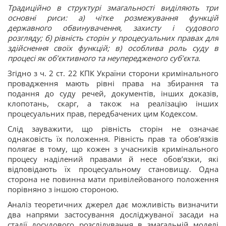
Традиційно в структурі змагальності виділяють три
основні риси: а) чітке розмежування функцій
державного обвинувачення, захисту і судового
розгляду; б) рівність сторін у процесуальних правах для
здійснення своїх функцій; в) особлива роль суду в
процесі як об’єктивного та неупередженого суб’єкта.
Згідно з ч. 2 ст. 22 КПК України сторони кримінального
провадження мають рівні права на збирання та
подання до суду речей, документів, інших доказів,
клопотань, скарг, а також на реалізацію інших
процесуальних прав, передбачених цим Кодексом.
Слід зауважити, що рівність сторін не означає
однаковість їх положення. Рівність прав та обов’язків
полягає в тому, що кожен з учасників кримінального
процесу наділений правами й несе обов’язки, які
відповідають їх процесуальному становищу. Одна
сторона не повинна мати привілейованого положення
порівняно з іншою стороною.
Аналіз теоретичних джерел дає можливість визначити
два напрями застосування досліджуваної засади на
стадії досудового розслідування в змагальній моделі