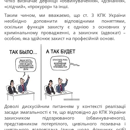
чітко визначає дефініції «обвинувачення», «дізнання»,
«слідчий», «прокурор» та інші.
Таким чином, ми вважаємо, що ст. 3 КПК України
необхідно доповнити відповідними поняттями,
оскільки функція захисту є однією з основних у
кримінальному провадженні, а захисник (адвокат) –
особою, яка здійснює захист на професійній основі.
Доволі дискусійним питанням у контексті реалізації
засади змагальності є те, що відповідно до КПК України
захисником підозрюваного (обвинуваченого),
представником потерпілого, цивільного позивача і
цивільного відповідача (лише щодо фізичних осіб)