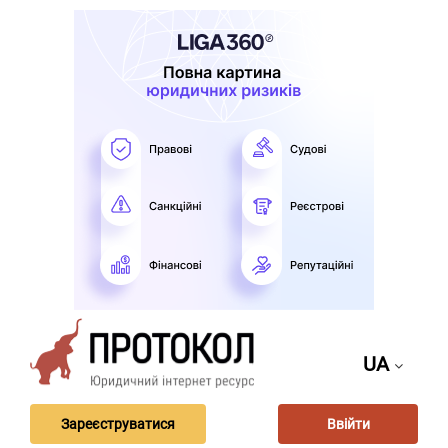
UA
Зареєструватися
Ввійти