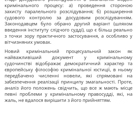
кримінального процесу: а) проведення стороною
захисту паралельного розслідування; б) розширення
судового контролю за досудовим розслідуванням.
Законодавцем було обрано другий варіант (шляхом
введення інституту слідчого судді), що є більш реально
з точки зору практичного застосування, а особливо у
вітчизняних умовах.
Новий кримінальний процесуальний закон як
найважливіший документ у кримінальному
судочинстві відображає демократичний характер та
європейську філософію кримінальної юстиції, в ньому
передбачено численні новели, які спрямовані на
забезпечення реалізації принципу змагальності. Проте,
аналіз його положень свідчить, що все ж мають місце
певні проблеми у кримінальному правосудді, які, на
жаль, не вдалося вирішити з його прийняттям.