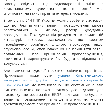
закону свідчить, що задекларовані зміни в
кримінальному судочинстві не в повній мірі
спрямовані на захист прав та інтересів людини.
Зі змісту ст. 214 КПК України можна зробити висновок,
що всі без винятку заяви і повідомлення мають
реєструватися у Єдиному реєстрі досудових
розслідувань. Така думка підтримується і в юридичній
літературі, зокрема, зазначається, що законом
передбачено обов’язок слідчого прокурора, іншої
службової особи, уповноваженої на прийняття заяв і
повідомлень про кримінальні правопорушення,
прийняти і зареєструвати їх. Будь-яка відмова не
допускається.
Але вивчення судової практики свідчить про інше.
Прикладом може бути
ухвала Хмельницького
міськрайонного суду Хмельницької області у справі №
686/3285/13-к
, де встановлено, що системний аналіз
вищезазначених положень закону дає підстави для
висновку, що реєстрації в ЄРДР підлягають не будь-які
заяви чи повідомленні, а лише ті з них, які містять
достатні відомості про кримінальне правопорушення.