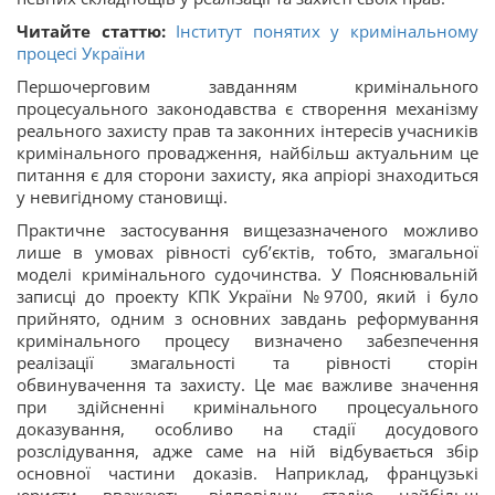
Читайте статтю:
Інститут понятих у кримінальному
процесі України
Першочерговим завданням кримінального
процесуального законодавства є створення механізму
реального захисту прав та законних інтересів учасників
кримінального провадження, найбільш актуальним це
питання є для сторони захисту, яка апріорі знаходиться
у невигідному становищі.
Практичне застосування вищезазначеного можливо
лише в умовах рівності суб’єктів, тобто, змагальної
моделі кримінального судочинства. У Пояснювальній
записці до проекту КПК України №9700, який і було
прийнято, одним з основних завдань реформування
кримінального процесу визначено забезпечення
реалізації змагальності та рівності сторін
обвинувачення та захисту. Це має важливе значення
при здійсненні кримінального процесуального
доказування, особливо на стадії досудового
розслідування, адже саме на ній відбувається збір
основної частини доказів. Наприклад, французькі