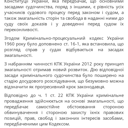
Конституції України, яка передбачає, що основними
засадами судочинства, поряд з іншими, є рівність усіх
учасників судового процесу перед законом і судом, а
також змагальність сторін та свобода в наданні ними до
суду своїх доказів і у доведенні перед судом їх
переконливості.
Згодом Кримінально-процесуальний кодекс України
1960 року було доповнено ст. 16-1, яка встановила, що
розгляд справ у судах відбувається на засадах
змагальності.
З набранням чинності КПК України 2012 року принцип
змагальності отримав новий розвиток. Дію відповідної
засади кримінального судочинства було поширено на
стадію досудового розслідування, що безумовно можна
відзначити як прогресивний крок законодавця.
Відповідно до ч. 1 ст. 22 КПК України кримінальне
провадження здійснюється на основі змагальності, що
передбачає самостійне обстоювання стороною
обвинувачення і стороною захисту їхніх правових
позицій, прав, свобод і законних інтересів засобами,
передбаченими цим Кодексом.