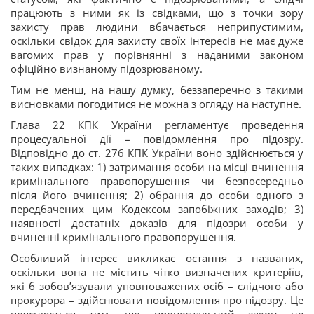
працюють з ними як із свідками, що з точки зору
захисту прав людини вбачається неприпустимим,
оскільки свідок для захисту своїх інтересів не має дуже
вагомих прав у порівнянні з наданими законом
офіційно визнаному підозрюваному.
Тим не менш, на нашу думку, беззаперечно з такими
висновками погодитися не можна з огляду на наступне.
Глава 22 КПК України регламентує проведення
процесуальної дії – повідомлення про підозру.
Відповідно до ст. 276 КПК України воно здійснюється у
таких випадках: 1) затримання особи на місці вчинення
кримінального правопорушення чи безпосередньо
після його вчинення; 2) обрання до особи одного з
передбачених цим Кодексом запобіжних заходів; 3)
наявності достатніх доказів для підозри особи у
вчиненні кримінального правопорушення.
Особливий інтерес викликає остання з названих,
оскільки вона не містить чітко визначених критеріїв,
які б зобов’язували уповноважених осіб – слідчого або
прокурора – здійснювати повідомлення про підозру. Це