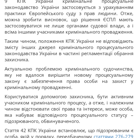
9 КПК України кримінальне процесуальне
законодавство України застосовується з урахуванням
практики Європейського суду з прав людини. Отже,
можна зробити висновок, що рішення ЄСПЛ мають
застосовуватися не лише органами судової влади, а і
всіма іншими учасниками кримінального провадження.
Таким чином, положення КПК України не відповідають
змісту інших джерел кримінального процесуального
законодавства України в частині регламентації обрання
захисника.
Актуальною проблемою кримінального судочинства,
яку не вдалося вирішити новому процесуальному
закону є забезпечення права особи на захист у
кримінальному провадженні.
Користуватися допомогою захисника, бути активним
учасником кримінального процесу, а отже, і належним
чином відстоювати свої права та інтереси, може особа,
яка набуває відповідного процесуального статусу –
підозрюваного, обвинуваченого.
Стаття 42 КПК України встановлює, що підозрюваним є
особа, якій у порядку, передбаченому
статтями 276-279