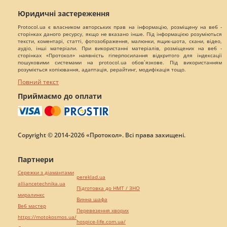
Юридичні застереження
Protocol.ua є власником авторських прав на інформацію, розміщену на веб -
сторінках даного ресурсу, якщо не вказано інше. Під інформацією розуміються
тексти, коментарі, статті, фотозображення, малюнки, ящик-шота, скани, відео,
аудіо, інші матеріали. При використанні матеріалів, розміщених на веб -
сторінках «Протокол» наявність гіперпосилання відкритого для індексації
пошуковими системами на protocol.ua обов`язкове. Під використанням
розуміється копіювання, адаптація, рерайтинг, модифікація тощо.
Повний текст
Приймаємо до оплати
Copyright © 2014-2026 «Протокол». Всі права захищені.
Партнери
Сережки з діамантами
pereklad.ua
alliancetechnika.ua
Підготовка до НМТ / ЗНО
миралинкс
Винна шафа
Веб мастер
Перевезення хворих
https://motokosmos.ua/
hospice-life.com.ua/