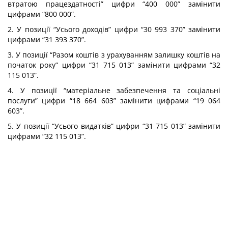
втратою працездатності” цифри “400 000” замінити
цифрами “800 000”.
2. У позиції “Усього доходів” цифри “30 993 370” замінити
цифрами “31 393 370”.
3. У позиції “Разом коштів з урахуванням залишку коштів на
початок року” цифри “31 715 013” замінити цифрами “32
115 013”.
4. У позиції “матеріальне забезпечення та соціальні
послуги” цифри “18 664 603” замінити цифрами “19 064
603”.
5. У позиції “Усього видатків” цифри “31 715 013” замінити
цифрами “32 115 013”.