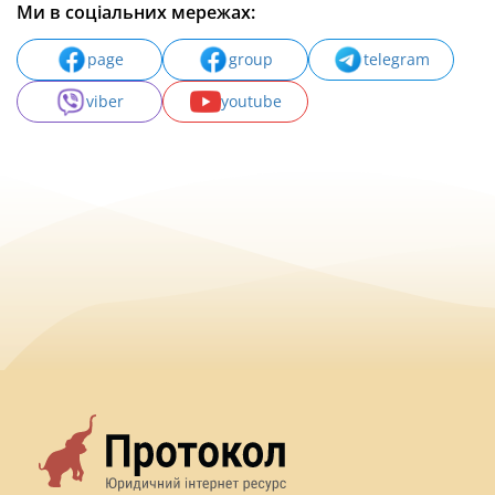
Ми в соціальних мережах:
page
group
telegram
viber
youtube