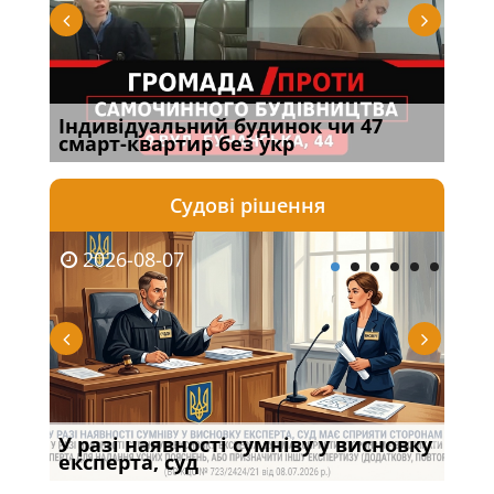
Індивідуальний будинок чи 47
Нов
смарт-квартир без укр
під
Судові рішення
2026-08-07
20
У разі наявності сумніву у висновку
Якщ
с
експерта, суд
вла