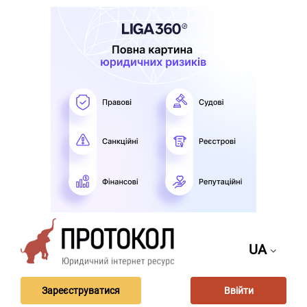
UA
Зареєструватися
Ввійти