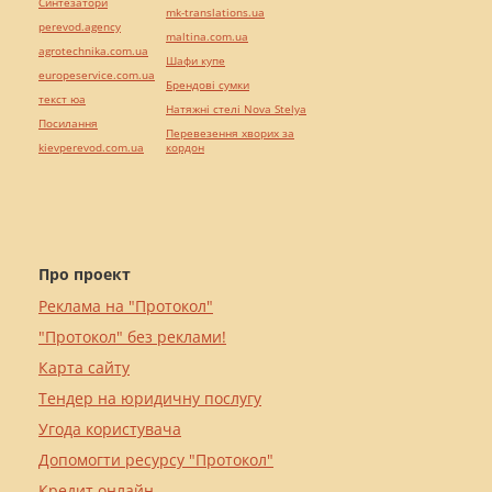
Синтезатори
mk-translations.ua
perevod.agency
maltina.com.ua
agrotechnika.com.ua
Шафи купе
europeservice.com.ua
Брендові сумки
текст юа
Натяжні стелі Nova Stelya
Посилання
Перевезення хворих за
kievperevod.com.ua
кордон
Про проект
Реклама на "Протокол"
"Протокол" без реклами!
Карта сайту
Тендер на юридичну послугу
Угода користувача
Допомогти ресурсу "Протокол"
Кредит онлайн