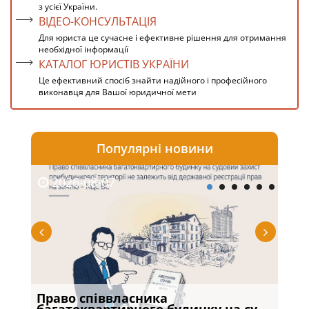
з усієї України.
ВІДЕО-КОНСУЛЬТАЦІЯ
Для юриста це сучасне і ефективне рішення для отримання
необхідної інформації
КАТАЛОГ ЮРИСТІВ УКРАЇНИ
Це ефективний спосіб знайти надійного і професійного
виконавця для Вашої юридичної мети
Популярні новини
2026-08-07
20
Право співвласника
Якщ