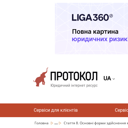
UA
Сервіси для клієнтів
Серві
...
Головна
Стаття 8. Основні форми здійснення м