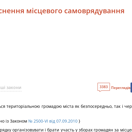
йснення місцевого самоврядування
3383
нші закони
Переглядів
ся територіальною громадою міста як безпосередньо, так і через
дно із Законом
№ 2500-VI від 07.09.2010
}
дку організовувати і брати участь у зборах громадян за місце