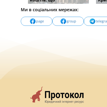
Ми в соціальних мережах:
page
group
telegr