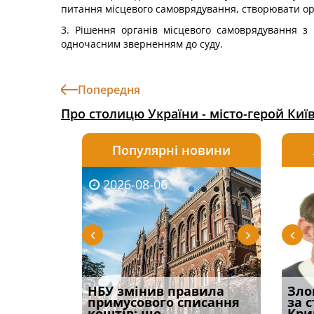
питання місцевого самоврядування, створювати орг
3. Рішення органів місцевого самоврядування з 
одночасним зверненням до суду.
Попередня
Про столицю України - місто-герой Киї
Популярні новини
2026-08-06
2026-08-03
2026-
20
і
НБУ змінив правила
Водії можуть отримати
Якщо с
Зло
способом
примусового списання
компенсацію за
відшк
за 
вих
коштів: що
незаконні дії
наявні
Кри