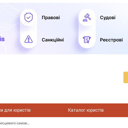
си для юристів
Каталог юристів
ісцевого самов...