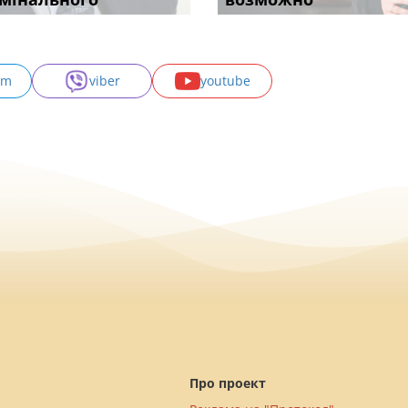
am
viber
youtube
Про проект