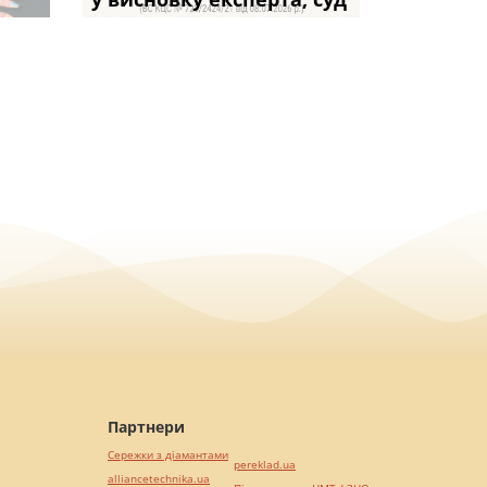
Партнери
Сережки з діамантами
pereklad.ua
alliancetechnika.ua