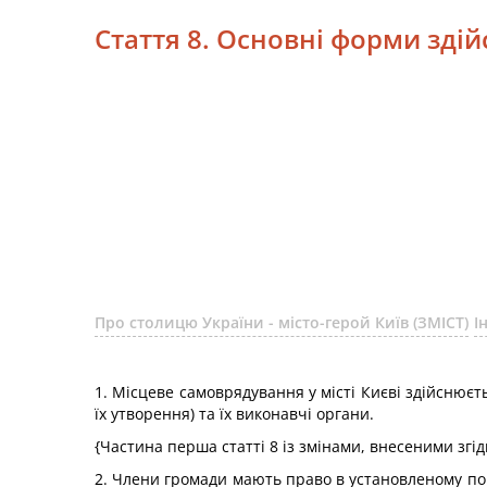
Стаття 8. Основні форми зді
Про столицю України - місто-герой Київ (ЗМІСТ)
І
1. Місцеве самоврядування у місті Києві здійснюєть
їх утворення) та їх виконавчі органи.
{Частина перша статті 8 із змінами, внесеними згі
2. Члени громади мають право в установленому поря