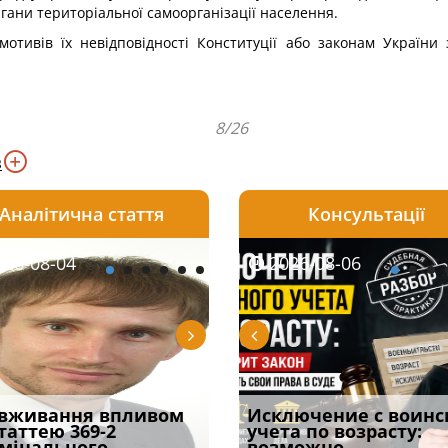
ани територіальної самоорганізації населення.
мотивів їх невідповідності Конституції або законам Україн
8/26
в
Аналітична стаття
Консультації
08-06
26-08-04
2026-08-05
2026-08-06
2026-08-04
2026-08-06
2026-07-30
уд встановив для
вживання впливом
Особливості захисту у
Документи, на яких не
Переоформлення
Исключение с воинс
Восьмий ААС фак
одування шкоди
статтею 369-2
кримінальному
проставляється
відстрочки за іншою
учета по возрасту:
підтвердив, що 
с
мінального
провадженні: я
апостиль: пер
підставою: нов
возможно
може скас