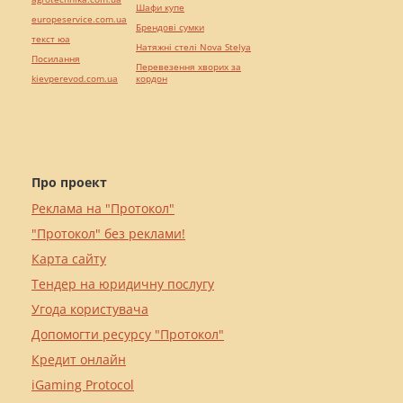
Шафи купе
europeservice.com.ua
Брендові сумки
текст юа
Натяжні стелі Nova Stelya
Посилання
Перевезення хворих за
kievperevod.com.ua
кордон
Про проект
Реклама на "Протокол"
"Протокол" без реклами!
Карта сайту
Тендер на юридичну послугу
Угода користувача
Допомогти ресурсу "Протокол"
Кредит онлайн
iGaming Protocol