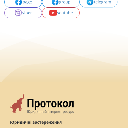
page
group
telegram
viber
youtube
Юридичні застереження