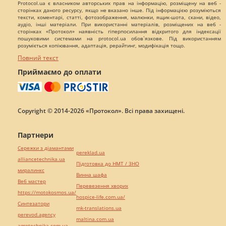
Protocol.ua є власником авторських прав на інформацію, розміщену на веб -
сторінках даного ресурсу, якщо не вказано інше. Під інформацією розуміються
тексти, коментарі, статті, фотозображення, малюнки, ящик-шота, скани, відео,
аудіо, інші матеріали. При використанні матеріалів, розміщених на веб -
сторінках «Протокол» наявність гіперпосилання відкритого для індексації
пошуковими системами на protocol.ua обов`язкове. Під використанням
розуміється копіювання, адаптація, рерайтинг, модифікація тощо.
Повний текст
Приймаємо до оплати
Copyright © 2014-2026 «Протокол». Всі права захищені.
Партнери
Сережки з діамантами
pereklad.ua
alliancetechnika.ua
Підготовка до НМТ / ЗНО
миралинкс
Винна шафа
Веб мастер
Перевезення хворих
https://motokosmos.ua/
hospice-life.com.ua/
Синтезатори
mk-translations.ua
perevod.agency
maltina.com.ua
agrotechnika.com.ua