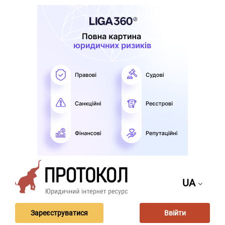
UA
Зареєструватися
Ввійти