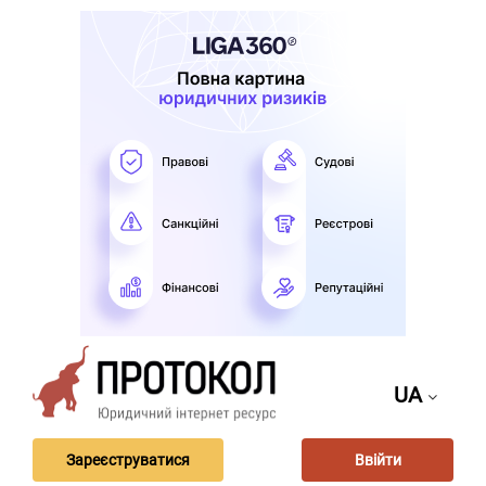
UA
Зареєструватися
Ввійти