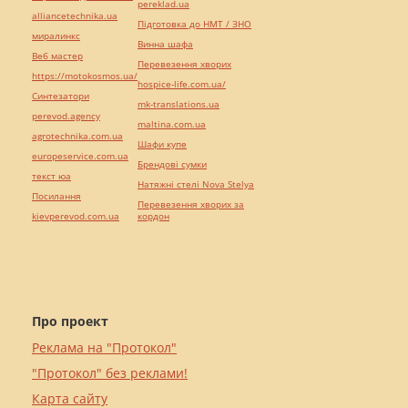
pereklad.ua
alliancetechnika.ua
Підготовка до НМТ / ЗНО
миралинкс
Винна шафа
Веб мастер
Перевезення хворих
https://motokosmos.ua/
hospice-life.com.ua/
Синтезатори
mk-translations.ua
perevod.agency
maltina.com.ua
agrotechnika.com.ua
Шафи купе
europeservice.com.ua
Брендові сумки
текст юа
Натяжні стелі Nova Stelya
Посилання
Перевезення хворих за
kievperevod.com.ua
кордон
Про проект
Реклама на "Протокол"
"Протокол" без реклами!
Карта сайту