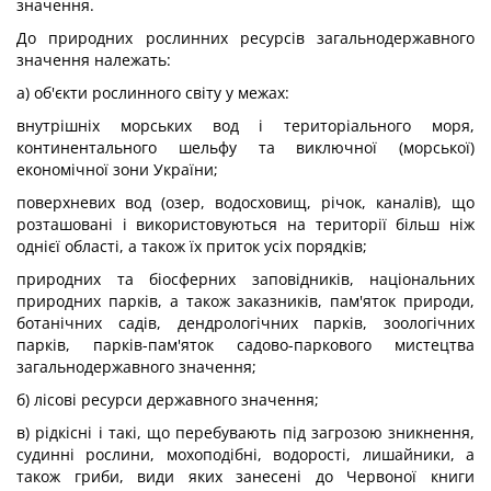
значення.
До природних рослинних ресурсів загальнодержавного
значення належать:
а) об'єкти рослинного світу у межах:
внутрішніх морських вод і територіального моря,
континентального шельфу та виключної (морської)
економічної зони України;
поверхневих вод (озер, водосховищ, річок, каналів), що
розташовані і використовуються на території більш ніж
однієї області, а також їх приток усіх порядків;
природних та біосферних заповідників, національних
природних парків, а також заказників, пам'яток природи,
ботанічних садів, дендрологічних парків, зоологічних
парків, парків-пам'яток садово-паркового мистецтва
загальнодержавного значення;
б) лісові ресурси державного значення;
в) рідкісні і такі, що перебувають під загрозою зникнення,
судинні рослини, мохоподібні, водорості, лишайники, а
також гриби, види яких занесені до Червоної книги