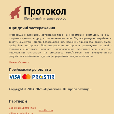
Юридичні застереження
Protocol.ua є власником авторських прав на інформацію, розміщену на веб -
сторінках даного ресурсу, якщо не вказано інше. Під інформацією розуміються
тексти, коментарі, статті, фотозображення, малюнки, ящик-шота, скани, відео,
аудіо, інші матеріали. При використанні матеріалів, розміщених на веб -
сторінках «Протокол» наявність гіперпосилання відкритого для індексації
пошуковими системами на protocol.ua обов`язкове. Під використанням
розуміється копіювання, адаптація, рерайтинг, модифікація тощо.
Повний текст
Приймаємо до оплати
Copyright © 2014-2026 «Протокол». Всі права захищені.
Партнери
Сережки з діамантами
pereklad.ua
alliancetechnika.ua