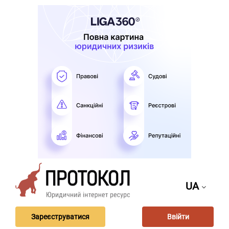
UA
Зареєструватися
Ввійти