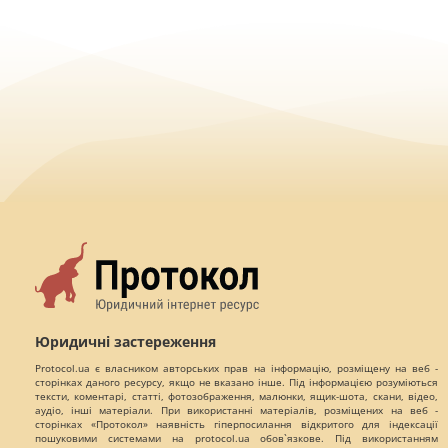
Юридичні застереження
Protocol.ua є власником авторських прав на інформацію, розміщену на веб -
сторінках даного ресурсу, якщо не вказано інше. Під інформацією розуміються
тексти, коментарі, статті, фотозображення, малюнки, ящик-шота, скани, відео,
аудіо, інші матеріали. При використанні матеріалів, розміщених на веб -
сторінках «Протокол» наявність гіперпосилання відкритого для індексації
пошуковими системами на protocol.ua обов`язкове. Під використанням