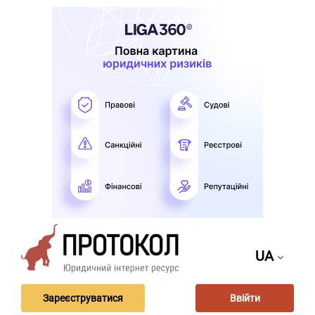
UA
Зареєструватися
Ввійти