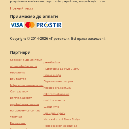
розуміється копіювання, адаптація, рерайтинг, модифікація тощо.
Повний текст
Приймаємо до оплати
Copyright © 2014-2026 «Протокол». Всі права захищені.
Партнери
Сережки з діамантами
pereklad.ua
alliancetechnika.ua
Підготовка до НМТ / ЗНО
миралинкс
Винна шафа
Веб мастер
Перевезення хворих
https://motokosmos.ua/
hospice-life.com.ua/
Синтезатори
mk-translations.ua
perevod.agency
maltina.com.ua
agrotechnika.com.ua
Шафи купе
europeservice.com.ua
Брендові сумки
текст юа
Натяжні стелі Nova Stelya
Посилання
Перевезення хворих за