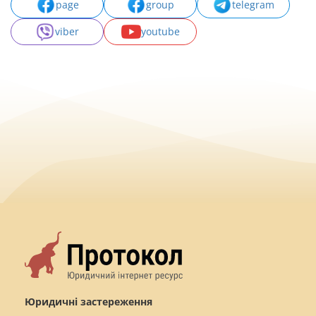
page
group
telegram
viber
youtube
Юридичні застереження