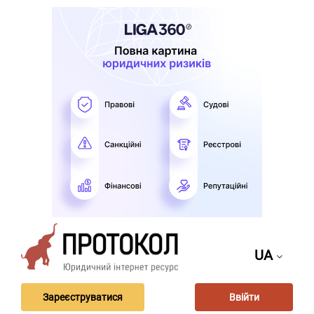
UA
Зареєструватися
Ввійти