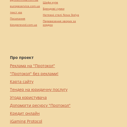
Шафи купе
europeservice.com.ua
Брендові сумки
текст юа
Натяжні стелі Nova Stelya
Посилання
Перевезення хворих за
kievperevod.com.ua
кордон
Про проект
Реклама на "Протокол"
"Протокол" без реклами!
Карта сайту
Тендер на юридичну послугу
Угода користувача
Допомогти ресурсу "Протокол"
Кредит онлайн
iGaming Protocol