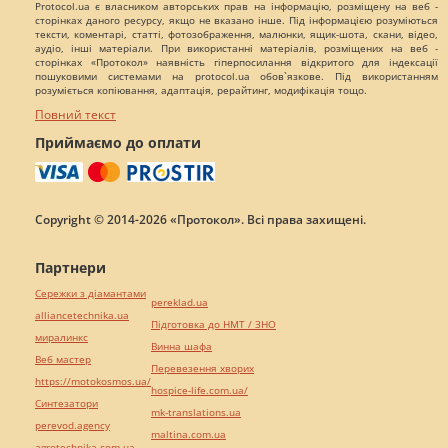
Protocol.ua є власником авторських прав на інформацію, розміщену на веб -
сторінках даного ресурсу, якщо не вказано інше. Під інформацією розуміються
тексти, коментарі, статті, фотозображення, малюнки, ящик-шота, скани, відео,
аудіо, інші матеріали. При використанні матеріалів, розміщених на веб -
сторінках «Протокол» наявність гіперпосилання відкритого для індексації
пошуковими системами на protocol.ua обов`язкове. Під використанням
розуміється копіювання, адаптація, рерайтинг, модифікація тощо.
Повний текст
Приймаємо до оплати
Copyright © 2014-2026 «Протокол». Всі права захищені.
Партнери
Сережки з діамантами
pereklad.ua
alliancetechnika.ua
Підготовка до НМТ / ЗНО
миралинкс
Винна шафа
Веб мастер
Перевезення хворих
https://motokosmos.ua/
hospice-life.com.ua/
Синтезатори
mk-translations.ua
perevod.agency
maltina.com.ua
agrotechnika.com.ua