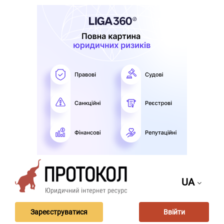
UA
Зареєструватися
Ввійти