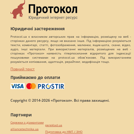
Юридичні застереження
Protocol.ua є власником авторських прав на інформацію, розміщену на веб -
сторінках даного ресурсу, якщо не вказано інше. Під інформацією розуміються
тексти, коментарі, статті, фотозображення, малюнки, ящик-шота, скани, відео,
аудіо, інші матеріали. При використанні матеріалів, розміщених на веб -
сторінках «Протокол» наявність гіперпосилання відкритого для індексації
пошуковими системами на protocol.ua обов`язкове. Під використанням
розуміється копіювання, адаптація, рерайтинг, модифікація тощо.
Повний текст
Приймаємо до оплати
Copyright © 2014-2026 «Протокол». Всі права захищені.
Партнери
Сережки з діамантами
pereklad.ua
alliancetechnika.ua
Підготовка до НМТ / ЗНО