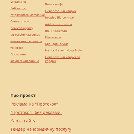
миралинкс
Винна шафа
Веб мастер
Перевезення хворих
https://motokosmos.ua/
hospice-life.com.ua/
Синтезатори
mk-translations.ua
perevod.agency
maltina.com.ua
agrotechnika.com.ua
Шафи купе
europeservice.com.ua
Брендові сумки
текст юа
Натяжні стелі Nova Stelya
Посилання
Перевезення хворих за
kievperevod.com.ua
кордон
Про проект
Реклама на "Протокол"
"Протокол" без реклами!
Карта сайту
Тендер на юридичну послугу