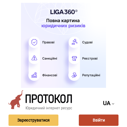
UA
Зареєструватися
Ввійти