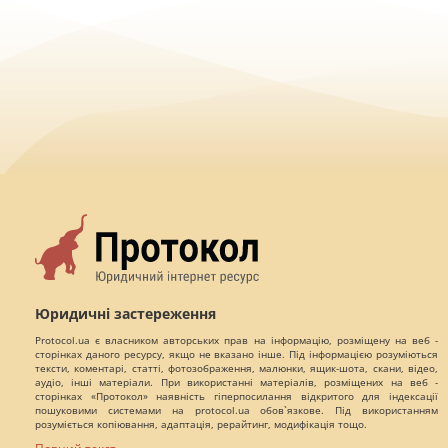
Юридичні застереження
Protocol.ua є власником авторських прав на інформацію, розміщену на веб -
сторінках даного ресурсу, якщо не вказано інше. Під інформацією розуміються
тексти, коментарі, статті, фотозображення, малюнки, ящик-шота, скани, відео,
аудіо, інші матеріали. При використанні матеріалів, розміщених на веб -
сторінках «Протокол» наявність гіперпосилання відкритого для індексації
пошуковими системами на protocol.ua обов`язкове. Під використанням
розуміється копіювання, адаптація, рерайтинг, модифікація тощо.