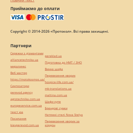
Повний текст
Приймаємо до оплати
Copyright © 2014-2026 «Протокол». Всі права захищені.
Партнери
Сережки з діамантами
pereklad.ua
alliancetechnika.ua
Підготовка до НМТ / ЗНО
миралинкс
Винна шафа
Веб мастер
Перевезення хворих
https://motokosmos.ua/
hospice-life.com.ua/
Синтезатори
mk-translations.ua
perevod.agency
maltina.com.ua
agrotechnika.com.ua
Шафи купе
europeservice.com.ua
Брендові сумки
текст юа
Натяжні стелі Nova Stelya
Посилання
Перевезення хворих за
kievperevod.com.ua
кордон