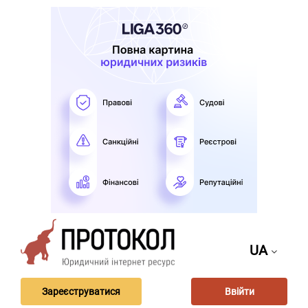
UA
Зареєструватися
Ввійти