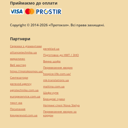
Приймаємо до оплати
Copyright © 2014-2026 «Протокол». Всі права захищені.
Партнери
Сережки з діамантами
pereklad.ua
alliancetechnika.ua
Підготовка до НМТ / ЗНО
миралинкс
Винна шафа
Веб мастер
Перевезення хворих
https://motokosmos.ua/
hospice-life.com.ua/
Синтезатори
mk-translations.ua
perevod.agency
maltina.com.ua
agrotechnika.com.ua
Шафи купе
europeservice.com.ua
Брендові сумки
текст юа
Натяжні стелі Nova Stelya
Посилання
Перевезення хворих за
kievperevod.com.ua
кордон