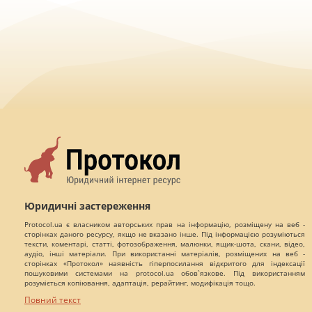
Юридичні застереження
Protocol.ua є власником авторських прав на інформацію, розміщену на веб -
сторінках даного ресурсу, якщо не вказано інше. Під інформацією розуміються
тексти, коментарі, статті, фотозображення, малюнки, ящик-шота, скани, відео,
аудіо, інші матеріали. При використанні матеріалів, розміщених на веб -
сторінках «Протокол» наявність гіперпосилання відкритого для індексації
пошуковими системами на protocol.ua обов`язкове. Під використанням
розуміється копіювання, адаптація, рерайтинг, модифікація тощо.
Повний текст