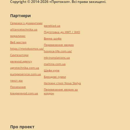
Copyright © 2014-2026 «Протокол». Всі права захищені.
Партнери
Сережки з діамантами
pereklad.ua
alliancetechnika.ua
Підготовка до НМТ / ЗНО
миралинкс
Винна шафа
Веб мастер
Перевезення хворих
https://motokosmos.ua/
hospice-life.com.ua/
Синтезатори
mk-translations.ua
perevod.agency
maltina.com.ua
agrotechnika.com.ua
Шафи купе
europeservice.com.ua
Брендові сумки
текст юа
Натяжні стелі Nova Stelya
Посилання
Перевезення хворих за
kievperevod.com.ua
кордон
Про проект