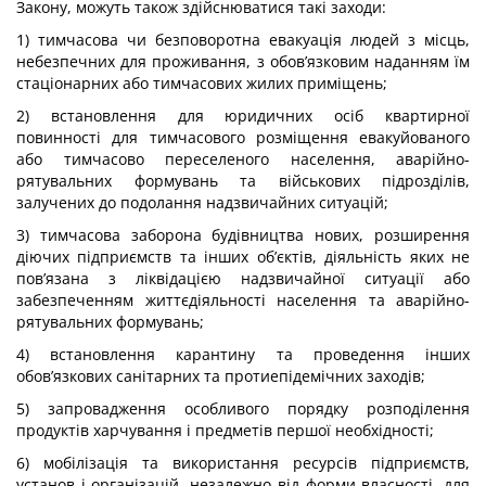
Закону, можуть також здійснюватися такі заходи:
1) тимчасова чи безповоротна евакуація людей з місць,
небезпечних для проживання, з обов’язковим наданням їм
стаціонарних або тимчасових жилих приміщень;
2) встановлення для юридичних осіб квартирної
повинності для тимчасового розміщення евакуйованого
або тимчасово переселеного населення, аварійно-
рятувальних формувань та військових підрозділів,
залучених до подолання надзвичайних ситуацій;
3) тимчасова заборона будівництва нових, розширення
діючих підприємств та інших об’єктів, діяльність яких не
пов’язана з ліквідацією надзвичайної ситуації або
забезпеченням життєдіяльності населення та аварійно-
рятувальних формувань;
4) встановлення карантину та проведення інших
обов’язкових санітарних та протиепідемічних заходів;
5) запровадження особливого порядку розподілення
продуктів харчування і предметів першої необхідності;
6) мобілізація та використання ресурсів підприємств,
установ і організацій, незалежно від форми власності, для