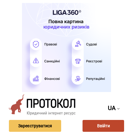
UA
Зареєструватися
Ввійти