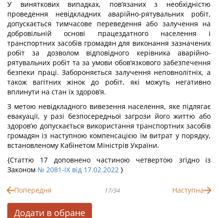
У виняткових випадках, пов’язаних з необхідністю
проведення невідкладних аварійно-рятувальних робіт,
допускається тимчасове переведення або залучення на
добровільній основі працездатного населення і
транспортних засобів громадян для виконання зазначених
робіт за дозволом відповідного керівника аварійно-
рятувальних робіт та за умови обов’язкового забезпечення
безпеки праці. Забороняється залучення неповнолітніх, а
також вагітних жінок до робіт, які можуть негативно
вплинути на стан їх здоров’я.
З метою невідкладного вивезення населення, яке підлягає
евакуації, у разі безпосередньої загрози його життю або
здоров’ю допускається використання транспортних засобів
громадян із наступною компенсацією їм витрат у порядку,
встановленому Кабінетом Міністрів України.
{Статтю 17 доповнено частиною четвертою згідно із
Законом
№ 2081-IX від 17.02.2022
}
Попередня
Наступна
17/34
Додати в обране