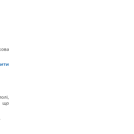
кова
тити
олі,
, що
.