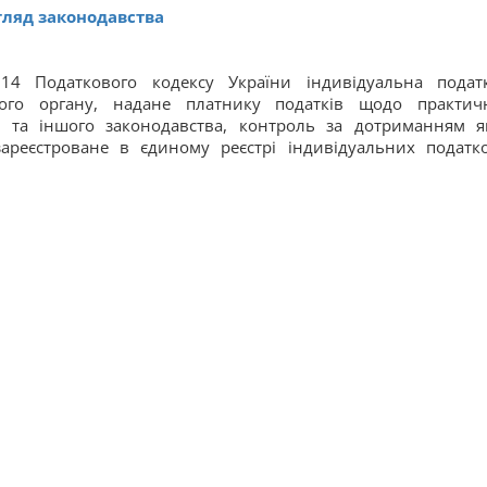
огляд законодавства
т.14 Податкового кодексу України індивідуальна подат
чого органу, надане платнику податків щодо практич
 та іншого законодавства, контроль за дотриманням я
ареєстроване в єдиному реєстрі індивідуальних податк