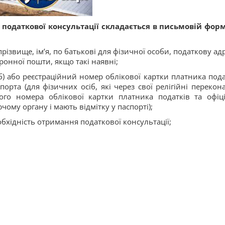
податкової консультації складається в письмовій форм
ізвище, ім’я, по батькові для фізичної особи, податкову адр
тронної пошти, якщо такі наявні;
б) або реєстраційний номер облікової картки платника пода
порта (для фізичних осіб, які через свої релігійні перекон
ого номера облікової картки платника податків та офіц
му органу і мають відмітку у паспорті);
обхідність отримання податкової консультації;