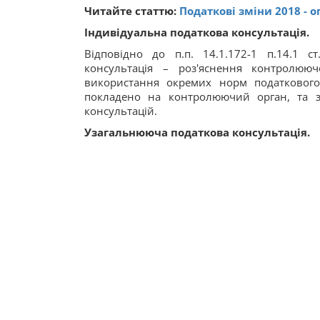
Читайте статтю:
Податкові зміни 2018 - 
Індивідуальна податкова консультація.
Відповідно до п.п. 14.1.172-1 п.14.1 с
консультація – роз'яснення контролюю
використання окремих норм податкового
покладено на контролюючий орган, та з
консультацій.
Узагальнююча податкова консультація.