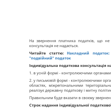
На звернення платника податків, що не 
консультація не надається.
Читайте статтю:
Накладний податок:
"подвійний" податок
Індивідуальна податкова консультація н
1. в усній формі - контролюючими органам
2. у письмовій формі - контролюючими орган
областях, міжрегіональними територіал
реалізує державну податкову і митну політи
Правильним буде вказати в своєму зверненн
Строк надання індивідуальної податкової