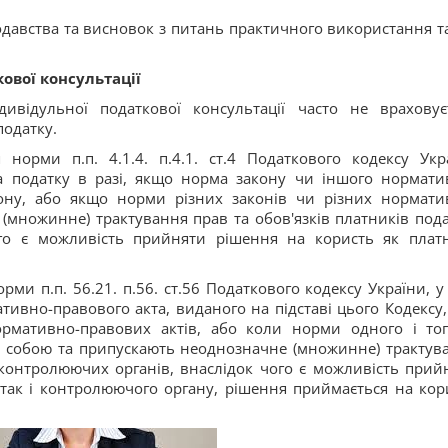
одавства та висновок з питань практичного використання т
ової консультації
ивідульної податкової консультації часто не враховує
податку.
норми п.п. 4.1.4. п.4.1. ст.4 Податкового кодексу Укр
а податку в разі, якщо норма закону чи іншого нормати
кону, або якщо норми різних законів чи різних нормати
(множинне) трактування прав та обов'язків платників пода
ого є можливість прийняти рішення на користь як плат
и п.п. 56.21. п.56. ст.56 Податкового кодексу України, у 
ивно-правового акта, виданого на підставі цього Кодексу,
ормативно-правових актів, або коли норми одного і то
ж собою та припускають неоднозначне (множинне) трактув
о контролюючих органів, внаслідок чого є можливість прий
 так і контролюючого органу, рішення приймається на кор