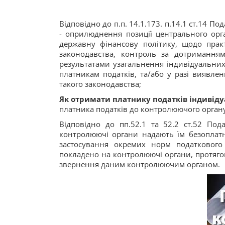
Відповідно до п.п. 14.1.173. п.14.1 ст.14 
- оприлюднення позиції центрального орг
державну фінансову політику, щодо пра
законодавства, контроль за дотримання
результатами узагальнення індивідуальни
платникам податків, та/або у разі виявле
такого законодавства;
Як отримати платнику податків індивід
платника податків до контролюючого органу
Відповідно до пп.52.1 та 52.2 ст.52 Под
контролюючі органи надають їм безоплатно
застосування окремих норм податкового
покладено на контролюючі органи, протяго
звернення даним контролюючим органом.