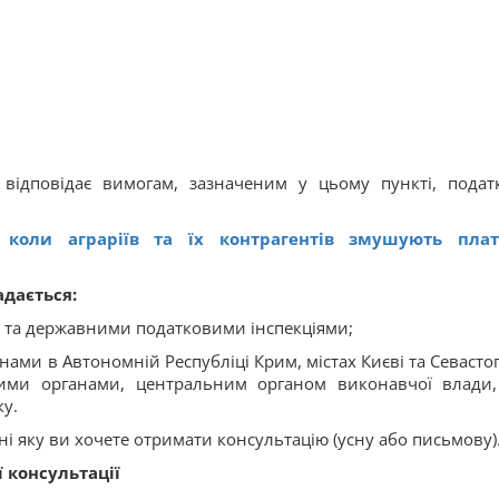
відповідає вимогам, зазначеним у цьому пункті, подат
 коли аграріїв та їх контрагентів змушують пла
адається:
и та державними податковими інспекціями;
ами в Автономній Республіці Крим, містах Києві та Севастоп
ьними органами, центральним органом виконавчої влади
ку.
і яку ви хочете отримати консультацію (усну або письмову)
 консультації