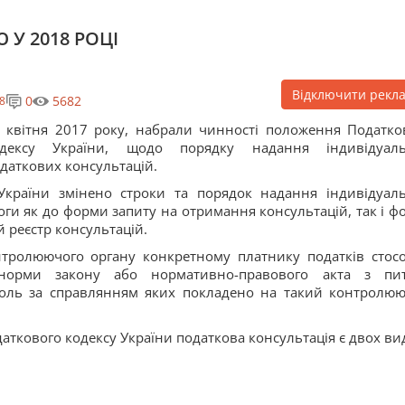
У 2018 РОЦІ
Відключити рекл
0
5682
8
 квітня 2017 року, набрали чинності положення Податко
одексу України, щодо порядку надання індивідуал
даткових консультацій.
України змінено строки та порядок надання індивідуал
ги як до форми запиту на отримання консультацій, так і ф
 реєстр консультацій.
ролюючого органу конкретному платнику податків стос
 норми закону або нормативно-правового акта з пи
троль за справлянням яких покладено на такий контролю
Податкового кодексу України податкова консультація є двох вид