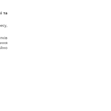
і та
есу,
тків
ання
ійно