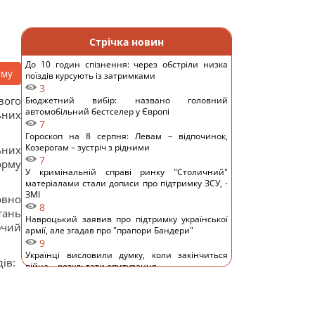
Стрічка новин
До 10 годин спізнення: через обстріли низка
аму
поїздів курсують із затримками
3
вого
Бюджетний вибір: названо головний
автомобільний бестселер у Європі
ьних
7
Гороскоп на 8 серпня: Левам – відпочинок,
Козерогам – зустріч з рідними
ьних
7
орму
У кримінальній справі ринку "Столичний"
матеріалами стали дописи про підтримку ЗСУ, -
ЗМІ
овно
8
тань
Навроцький заявив про підтримку української
ючий
армії, але згадав про "прапори Бандери"
9
Українці висловили думку, коли закінчиться
ів:
війна, - результати опитування
13
Росія почала використовувати збільшену
версію "Гербери", - Флеш
11