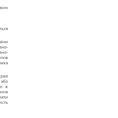
аких
ться
аїни
вно-
вно-
тків
ника
разі
 або
го ж
ання
няти
исть