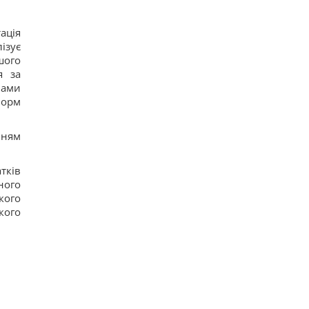
В Генштабі ЗСУ повідомили, на яку суму країни
НАТО виділять Україні військової допомоги
20
ація
США запровадили нові санкції проти Куби за
ізує
співпрацю з Китаєм та РФ, - Bloomberg
шого
19
я за
Одне налаштування, яке варто змінити всім
нами
власникам нових телевізорів
норм
23
Вчені виявили відбитки пальців на кераміці
віком 8000 років: що їх здивувало
нням
21
тків
ного
кого
кого