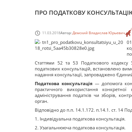
ПРО ПОДАТКОВУ КОНСУЛЬТАЦІЮ 
11.03.2018
Автор:
Демский Владислав Юрьевич
01
к
по
Статтями 52 та 53 Податкового кодексу 
податкових консультацій, встановлено вимо
надання консультації, запроваджено Єдиний
Податкова консультація
— допомога конт
практичного використання конкретної
адміністрування податків чи зборів, кон
орган.
Відповідно до п.п. 14.1.172. п.14.1. ст. 14 
1. Індивідуальна податкова консультація.
2. Узагальнююча податкова консультація.