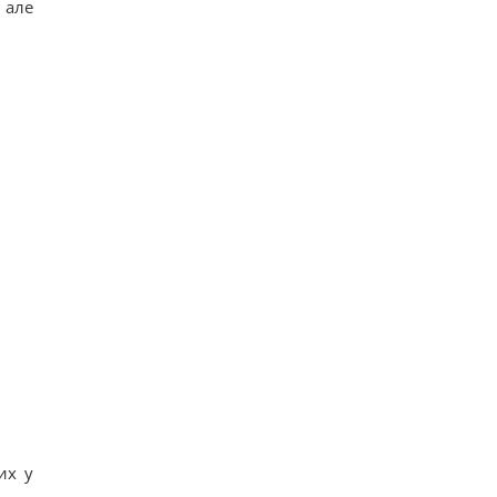
 але
их у