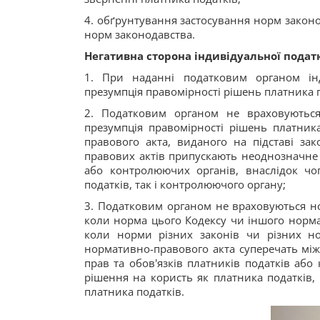
4. обґрунтування застосування норм закон
норм законодавства.
Негативна сторона індивідуальної податк
1. При наданні податковим органом інд
презумпція правомірності рішень платника 
2. Податковим органом не враховуються 
презумпція правомірності рішень платник
правового акта, виданого на підставі за
правових актів припускають неоднозначне 
або контролюючих органів, внаслідок ч
податків, так і контролюючого органу;
3. Податковим органом не враховуються норм
коли норма цього Кодексу чи іншого нормат
коли норми різних законів чи різних н
нормативно-правового акта суперечать мі
прав та обов'язків платників податків аб
рішення на користь як платника податків,
платника податків.