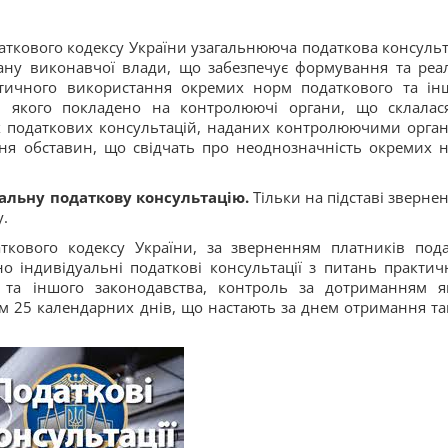
Податкового кодексу України узагальнююча податкова консульт
ану виконавчої влади, що забезпечує формування та реал
ктичного використання окремих норм податкового та ін
м якого покладено на контролюючі органи, що склалас
х податкових консультацій, наданих контролюючими орга
ння обставин, що свідчать про неоднозначність окремих 
уальну податкову консультацію.
Тільки на підставі зверне
.
аткового кодексу України, за зверненням платників пода
 індивідуальні податкові консультації з питань практич
 та іншого законодавства, контроль за дотриманням я
м 25 календарних днів, що настають за днем отримання та