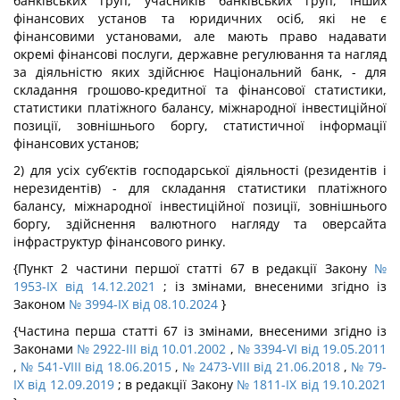
банківських груп, учасників банківських груп, інших
фінансових установ та юридичних осіб, які не є
фінансовими установами, але мають право надавати
окремі фінансові послуги, державне регулювання та нагляд
за діяльністю яких здійснює Національний банк, - для
складання грошово-кредитної та фінансової статистики,
статистики платіжного балансу, міжнародної інвестиційної
позиції, зовнішнього боргу, статистичної інформації
фінансових установ;
2) для усіх суб’єктів господарської діяльності (резидентів і
нерезидентів) - для складання статистики платіжного
балансу, міжнародної інвестиційної позиції, зовнішнього
боргу, здійснення валютного нагляду та оверсайта
інфраструктур фінансового ринку.
{Пункт 2 частини першої статті 67 в редакції Закону
№
1953-IX від 14.12.2021
; із змінами, внесеними згідно із
Законом
№ 3994-IX від 08.10.2024
}
{Частина перша статті 67 із змінами, внесеними згідно із
Законами
№ 2922-III від 10.01.2002
,
№ 3394-VI від 19.05.2011
,
№ 541-VIII від 18.06.2015
,
№ 2473-VIII від 21.06.2018
,
№ 79-
IX від 12.09.2019
; в редакції Закону
№ 1811-IX від 19.10.2021