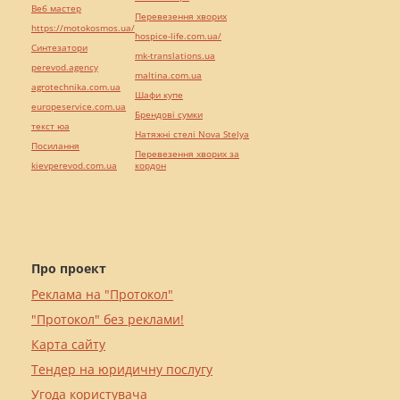
Веб мастер
Перевезення хворих
https://motokosmos.ua/
hospice-life.com.ua/
Синтезатори
mk-translations.ua
perevod.agency
maltina.com.ua
agrotechnika.com.ua
Шафи купе
europeservice.com.ua
Брендові сумки
текст юа
Натяжні стелі Nova Stelya
Посилання
Перевезення хворих за
kievperevod.com.ua
кордон
Про проект
Реклама на "Протокол"
"Протокол" без реклами!
Карта сайту
Тендер на юридичну послугу
Угода користувача