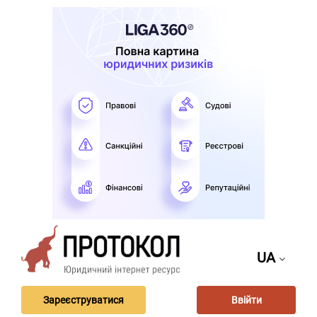
UA
Зареєструватися
Ввійти