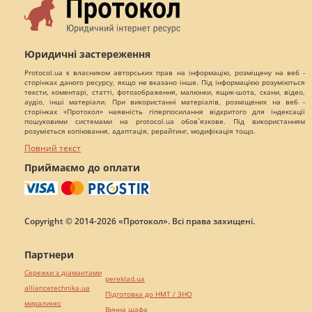
Юридичні застереження
Protocol.ua є власником авторських прав на інформацію, розміщену на веб -
сторінках даного ресурсу, якщо не вказано інше. Під інформацією розуміються
тексти, коментарі, статті, фотозображення, малюнки, ящик-шота, скани, відео,
аудіо, інші матеріали. При використанні матеріалів, розміщених на веб -
сторінках «Протокол» наявність гіперпосилання відкритого для індексації
пошуковими системами на protocol.ua обов`язкове. Під використанням
розуміється копіювання, адаптація, рерайтинг, модифікація тощо.
Повний текст
Приймаємо до оплати
Copyright © 2014-2026 «Протокол». Всі права захищені.
Партнери
Сережки з діамантами
pereklad.ua
alliancetechnika.ua
Підготовка до НМТ / ЗНО
миралинкс
Винна шафа