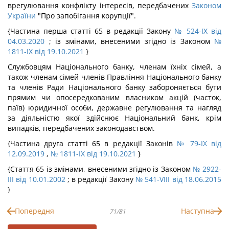
врегулювання конфлікту інтересів, передбачених
Законом
України
"Про запобігання корупції".
{Частина перша статті 65 в редакції Закону
№ 524-IX від
04.03.2020
; із змінами, внесеними згідно із Законом
№
1811-IX від 19.10.2021
}
Службовцям Національного банку, членам їхніх сімей, а
також членам сімей членів Правління Національного банку
та членів Ради Національного банку забороняється бути
прямим чи опосередкованим власником акцій (часток,
паїв) юридичної особи, державне регулювання та нагляд
за діяльністю якої здійснює Національний банк, крім
випадків, передбачених законодавством.
{Частина друга статті 65 в редакції Законів
№ 79-IX від
12.09.2019
,
№ 1811-IX від 19.10.2021
}
{Стаття 65 із змінами, внесеними згідно із Законом
№ 2922-
III від 10.01.2002
; в редакції Закону
№ 541-VIII від 18.06.2015
}
Попередня
Наступна
71/81