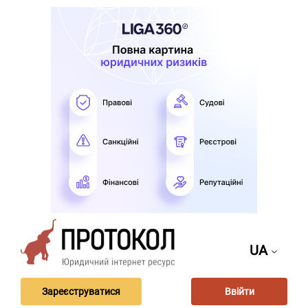
UA
Зареєструватися
Ввійти