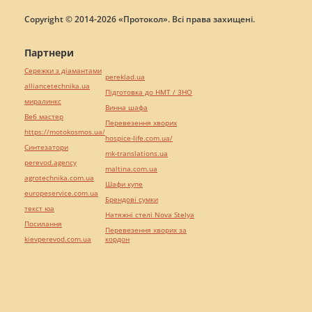
Copyright © 2014-2026 «Протокол». Всі права захищені.
Партнери
Сережки з діамантами
pereklad.ua
alliancetechnika.ua
Підготовка до НМТ / ЗНО
миралинкс
Винна шафа
Веб мастер
Перевезення хворих
https://motokosmos.ua/
hospice-life.com.ua/
Синтезатори
mk-translations.ua
perevod.agency
maltina.com.ua
agrotechnika.com.ua
Шафи купе
europeservice.com.ua
Брендові сумки
текст юа
Натяжні стелі Nova Stelya
Посилання
Перевезення хворих за
kievperevod.com.ua
кордон