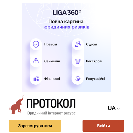
UA
Зареєструватися
Ввійти