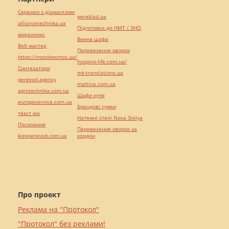
Сережки з діамантами
pereklad.ua
alliancetechnika.ua
Підготовка до НМТ / ЗНО
миралинкс
Винна шафа
Веб мастер
Перевезення хворих
https://motokosmos.ua/
hospice-life.com.ua/
Синтезатори
mk-translations.ua
perevod.agency
maltina.com.ua
agrotechnika.com.ua
Шафи купе
europeservice.com.ua
Брендові сумки
текст юа
Натяжні стелі Nova Stelya
Посилання
Перевезення хворих за
kievperevod.com.ua
кордон
Про проект
Реклама на "Протокол"
"Протокол" без реклами!