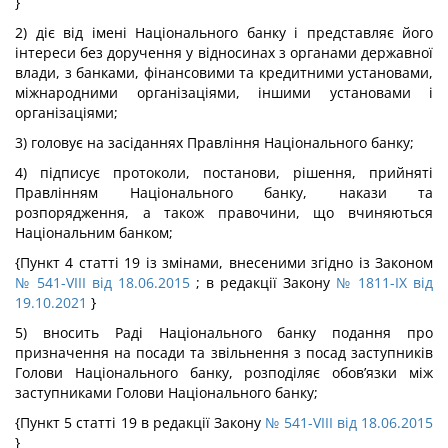
}
2) діє від імені Національного банку і представляє його
інтереси без доручення у відносинах з органами державної
влади, з банками, фінансовими та кредитними установами,
міжнародними організаціями, іншими установами і
організаціями;
3) головує на засіданнях Правління Національного банку;
4) підписує протоколи, постанови, рішення, прийняті
Правлінням Національного банку, накази та
розпорядження, а також правочини, що вчиняються
Національним банком;
{Пункт 4 статті 19 із змінами, внесеними згідно із Законом
№ 541-VIII від 18.06.2015
; в редакції Закону
№ 1811-IX від
19.10.2021
}
5) вносить Раді Національного банку подання про
призначення на посади та звільнення з посад заступників
Голови Національного банку, розподіляє обов’язки між
заступниками Голови Національного банку;
{Пункт 5 статті 19 в редакції Закону
№ 541-VIII від 18.06.2015
}