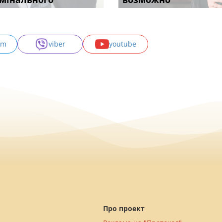
am
viber
youtube
Про проект