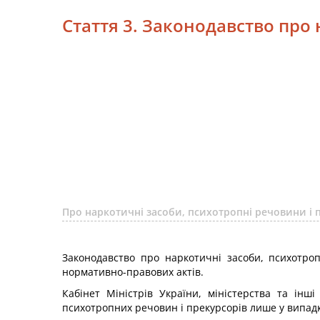
Стаття 3. Законодавство про
Про наркотичні засоби, психотропні речовини і 
Законодавство про наркотичні засоби, психотроп
нормативно-правових актів.
Кабінет Міністрів України, міністерства та ін
психотропних речовин і прекурсорів лише у випад