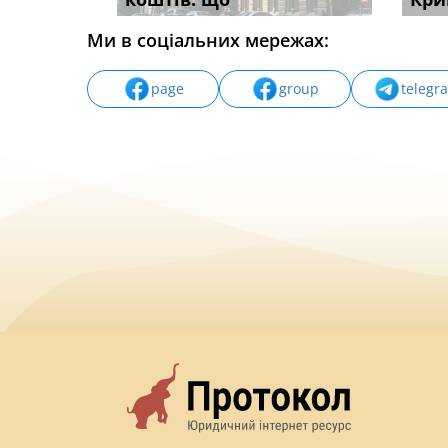
Ми в соціальних мережах:
page
group
telegr