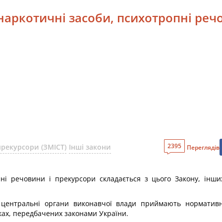
 наркотичні засоби, психотропні реч
2395
прекурсори (ЗМІСТ)
Інші закони
Переглядів
ні речовини і прекурсори складається з цього Закону, інши
ші центральні органи виконавчої влади приймають нормативн
ках, передбачених законами України.