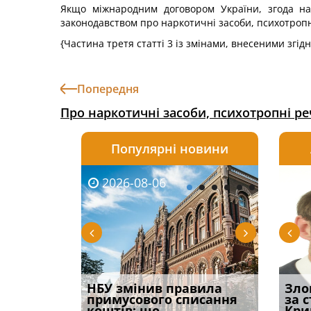
Якщо міжнародним договором України, згода на 
законодавством про наркотичні засоби, психотропн
{Частина третя статті 3 із змінами, внесеними згід
Попередня
Про наркотичні засоби, психотропні р
Популярні новини
2026-08-06
2026-08-03
2026-
20
і
НБУ змінив правила
Водії можуть отримати
Якщо с
Зло
способом
примусового списання
компенсацію за
відшк
за 
вих
коштів: що
незаконні дії
наявні
Кри