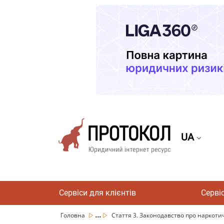
UA
Сервіси для клієнтів
Серві
...
Головна
Стаття 3. Законодавство про наркотичн