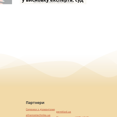
Партнери
Сережки з діамантами
pereklad.ua
alliancetechnika.ua