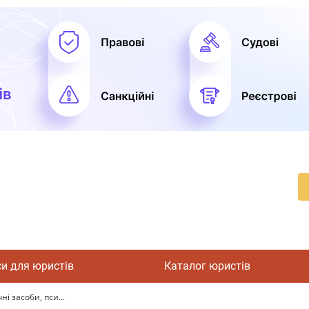
си для юристів
Каталог юристів
і засоби, пси...