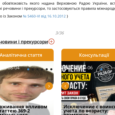
обов’язковість якого надана Верховною Радою України, вс
і речовини і прекурсори, то застосовуються правила міжнародн
но із Законом
№ 5460-VI від 16.10.2012
}
3/36
ечовини і прекурсори
Аналітична стаття
Консультації
08-06
26-08-04
2026-08-05
2026-08-06
2026-08-04
2026-08-06
2026-07-30
уд встановив для
вживання впливом
Особливості захисту у
Документи, на яких не
Переоформлення
Исключение с воинс
Восьмий ААС фак
одування шкоди
статтею 369-2
кримінальному
проставляється
відстрочки за іншою
учета по возрасту:
підтвердив, що 
с
мінального
провадженні: я
апостиль: пер
підставою: нов
возможно
може скас