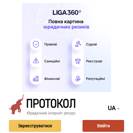
UA
Зареєструватися
Ввійти