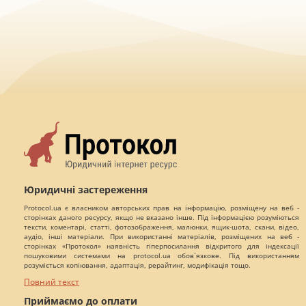
Юридичні застереження
Protocol.ua є власником авторських прав на інформацію, розміщену на веб -
сторінках даного ресурсу, якщо не вказано інше. Під інформацією розуміються
тексти, коментарі, статті, фотозображення, малюнки, ящик-шота, скани, відео,
аудіо, інші матеріали. При використанні матеріалів, розміщених на веб -
сторінках «Протокол» наявність гіперпосилання відкритого для індексації
пошуковими системами на protocol.ua обов`язкове. Під використанням
розуміється копіювання, адаптація, рерайтинг, модифікація тощо.
Повний текст
Приймаємо до оплати