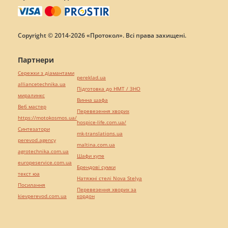
Copyright © 2014-2026 «Протокол». Всі права захищені.
Партнери
Сережки з діамантами
pereklad.ua
alliancetechnika.ua
Підготовка до НМТ / ЗНО
миралинкс
Винна шафа
Веб мастер
Перевезення хворих
https://motokosmos.ua/
hospice-life.com.ua/
Синтезатори
mk-translations.ua
perevod.agency
maltina.com.ua
agrotechnika.com.ua
Шафи купе
europeservice.com.ua
Брендові сумки
текст юа
Натяжні стелі Nova Stelya
Посилання
Перевезення хворих за
kievperevod.com.ua
кордон