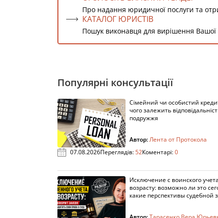
Про надання юридичної послуги та от
КАТАЛОГ ЮРИСТІВ
Пошук виконавця для вирішення Вашої
Популярні консультації
Сімейний чи особистий кредит
чого залежить відповідальніст
подружжя
Автор:
Лента от Протокола
07.08.2026
Переглядів:
52
Коментарі:
0
Исключение с воинского учета
возрасту: возможно ли это сег
какие перспективы судебной 
Автор:
Тарасенко Вера Юрьев