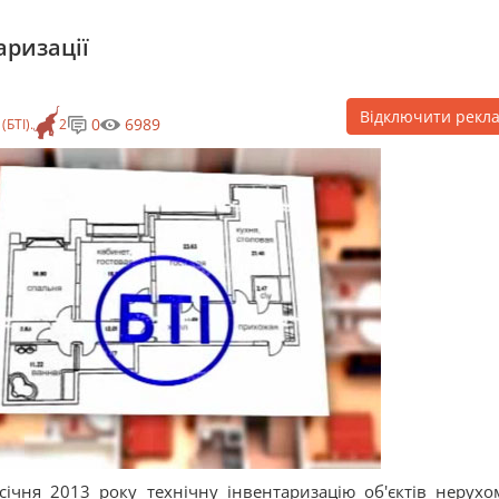
аризації
Відключити рекл
0
6989
БТІ).
2
січня 2013 року технічну інвентаризацію об'єктів нерухо