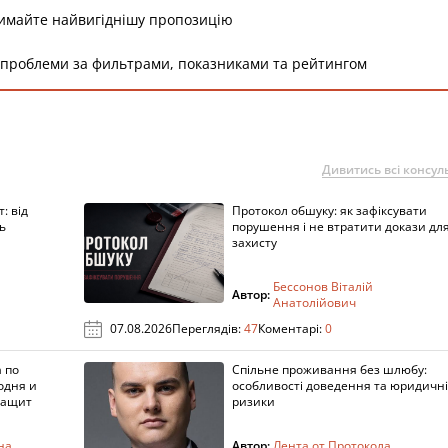
римайте найвигіднішу пропозицію
 проблеми за фильтрами, показниками та рейтингом
Дивитись всі консуль
: від
Протокол обшуку: як зафіксувати
ь
порушення і не втратити докази дл
захисту
Бессонов Віталій
Автор:
Анатолійович
07.08.2026
Переглядів:
47
Коментарі:
0
 по
Спільне проживання без шлюбу:
одня и
особливості доведення та юридичні
защит
ризики
на
Автор:
Лента от Протокола