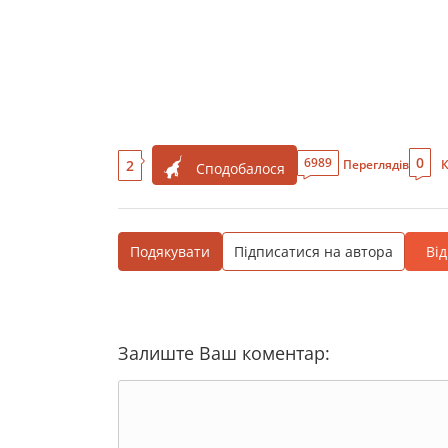
0
6989
2
Переглядів
К
Сподобалося
Подякувати
Підписатися на автора
Ві
Залиште Ваш коментар: