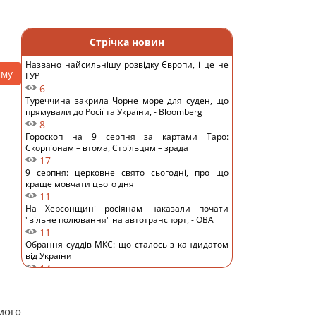
Стрічка новин
Названо найсильнішу розвідку Європи, і це не
аму
ГУР
6
Туреччина закрила Чорне море для суден, що
прямували до Росії та України, - Bloomberg
8
Гороскоп на 9 серпня за картами Таро:
Скорпіонам – втома, Стрільцям – зрада
17
9 серпня: церковне свято сьогодні, про що
краще мовчати цього дня
11
На Херсонщині росіянам наказали почати
"вільне полювання" на автотранспорт, - ОВА
11
Обрання суддів МКС: що сталось з кандидатом
від України
14
ШІ навчився створювати життєздатні віруси,
яких не існувало в природі, - NYT
12
мого