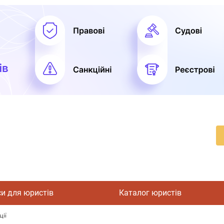
си для юристів
Каталог юристів
ції