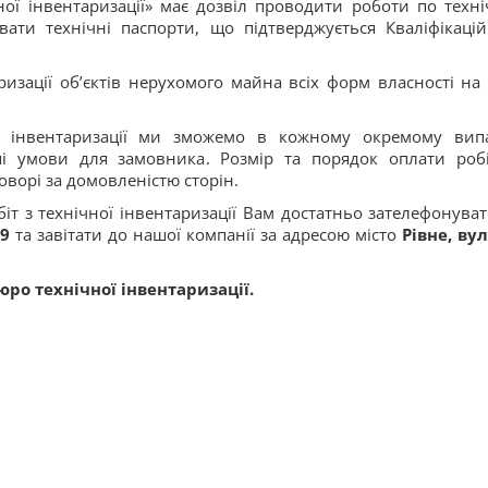
ї інвентаризації» має дозвіл проводити роботи по техні
вати технічні паспорти, що підтверджується Кваліфікаці
изації об’єктів нерухомого майна всіх форм власності на 
ої інвентаризації ми зможемо в кожному окремому вип
ші умови для замовника. Розмір та порядок оплати робі
оворі за домовленістю сторін.
т з технічної інвентаризації Вам достатньо зателефонуват
49
та завітати до нашої компанії за адресою місто
Рівне, ву
юро технічної інвентаризації.