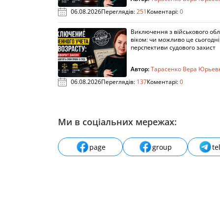
06.08.2026
Переглядів:
251
Коментарі:
0
Виключення з військового облі
віком: чи можливо це сьогодні 
перспективи судового захист
Автор:
Тарасенко Вера Юрьев
06.08.2026
Переглядів:
137
Коментарі:
0
Ми в соціальних мережах:
page
group
te