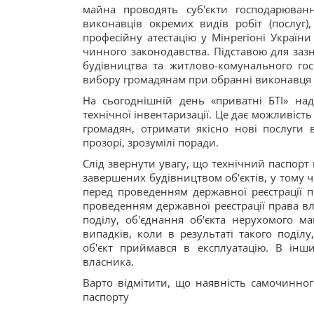
майна проводять суб'єкти господарюван
виконавців окремих видів робіт (послуг),
професійну атестацію у Мінрегіоні Україн
чинного законодавства. Підставою для зазн
будівництва та житлово-комунального гос
вибору громадянам при обранні виконавця 
На сьогоднішній день «приватні БТІ» на
технічної інвентаризації. Це дає можливіст
громадян, отримати якісно нові послуги в
прозорі, зрозумілі поради.
Слід звернути увагу, що технічний паспорт 
завершених будівництвом об'єктів, у тому ч
перед проведенням державної реєстрації п
проведенням державної реєстрації права вл
поділу, об'єднання об'єкта нерухомого м
випадків, коли в результаті такого поділ
об'єкт приймався в експлуатацію. В інш
власника.
Варто відмітити, що наявність самочинно
паспорту