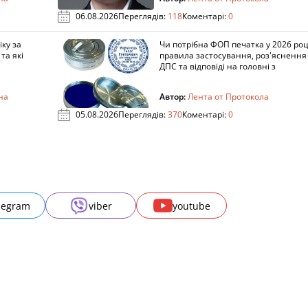
06.08.2026
Переглядів:
118
Коментарі:
0
ку за
Чи потрібна ФОП печатка у 2026 роц
та які
правила застосування, роз'яснення
ДПС та відповіді на головні з
на
Автор:
Лента от Протокола
05.08.2026
Переглядів:
370
Коментарі:
0
legram
viber
youtube