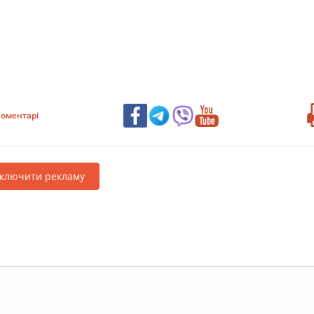
оментарі
дключити рекламу