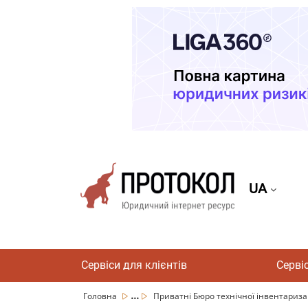
UA
Сервіси для клієнтів
Серві
...
Головна
Приватні Бюро технічної інвентариза