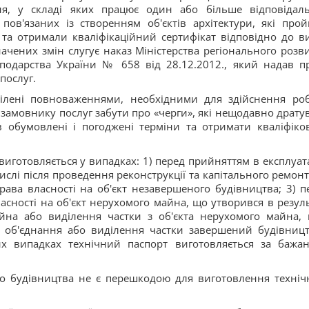
ня, у складі яких працює один або більше відповідал
 пов'язаних із створенням об'єктів архітектури, які про
и та отримали кваліфікаційний сертифікат відповідно до в
ачених змін слугує наказ Міністерства регіонального розви
подарства України № 658 від 28.12.2012., який надав п
послуг.
ділені повноваженнями, необхідними для здійснення роб
ь замовнику послуг забути про «черги», які нещодавно драту
 обумовлені і погоджені терміни та отримати кваліфіков
виготовляється у випадках: 1) перед прийняттям в експлуат
ислі після проведення реконструкції та капітального ремонту
рава власності на об'єкт незавершеного будівництва; 3) п
асності на об'єкт нерухомого майна, що утворився в резуль
айна або виділення частки з об'єкта нерухомого майна, 
у, об'єднання або виділення частки завершений будівниц
их випадках технічний паспорт виготовляється за бажа
го будівництва не є перешкодою для виготовлення техніч