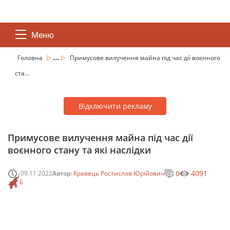
Меню
...
Головна
Примусове вилучення майна під час дії воєнного
ста...
Відключити рекламу
Примусове вилучення майна під час дії
воєнного стану та які наслідки
0
4091
09.11.2022
Автор:
Кравець Ростислав Юрійович
6