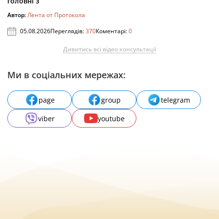
головні з
Автор:
Лента от Протокола
05.08.2026
Переглядів:
370
Коментарі:
0
Дивитись всі відео консультації
Ми в соціальних мережах:
page
group
telegram
viber
youtube