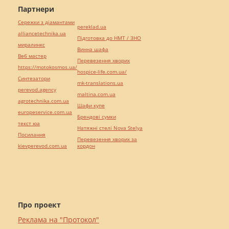
Партнери
Сережки з діамантами
pereklad.ua
alliancetechnika.ua
Підготовка до НМТ / ЗНО
миралинкс
Винна шафа
Веб мастер
Перевезення хворих
https://motokosmos.ua/
hospice-life.com.ua/
Синтезатори
mk-translations.ua
perevod.agency
maltina.com.ua
agrotechnika.com.ua
Шафи купе
europeservice.com.ua
Брендові сумки
текст юа
Натяжні стелі Nova Stelya
Посилання
Перевезення хворих за
kievperevod.com.ua
кордон
Про проект
Реклама на "Протокол"