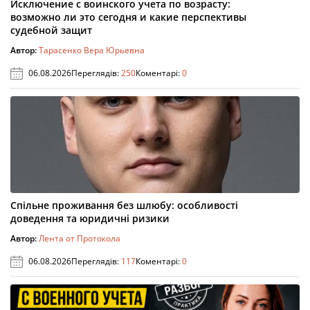
Исключение с воинского учета по возрасту:
возможно ли это сегодня и какие перспективы
судебной защит
Автор:
Тарасенко Вера Юрьевна
06.08.2026
Переглядів:
250
Коментарі:
0
Спільне проживання без шлюбу: особливості
доведення та юридичні ризики
Автор:
Лента от Протокола
06.08.2026
Переглядів:
117
Коментарі:
0