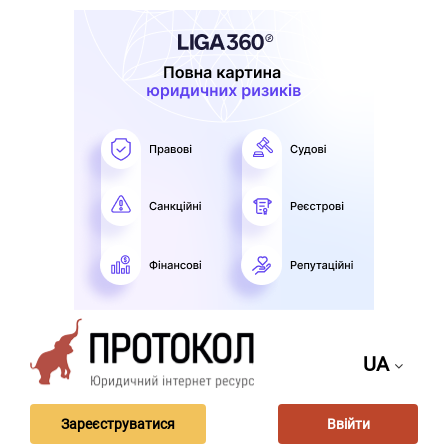
UA
Зареєструватися
Ввійти