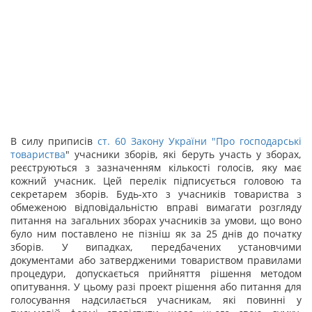
В силу приписів
ст. 60 Закону України "
Про господарські
товариства
" учасники зборів, які беруть участь у зборах,
реєструються з зазначенням кількості голосів, яку має
кожний учасник. Цей перелік підписується головою та
секретарем зборів. Будь-хто з учасників товариства з
обмеженою відповідальністю вправі вимагати розгляду
питання на загальних зборах учасників за умови, що воно
було ним поставлено не пізніш як за 25 днів до початку
зборів. У випадках, передбачених установчими
документами або затвердженими товариством правилами
процедури, допускається прийняття рішення методом
опитування. У цьому разі проект рішення або питання для
голосування надсилається учасникам, які повинні у