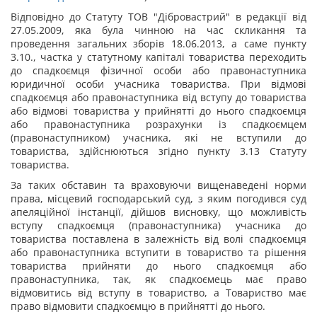
Відповідно до Статуту ТОВ "Дібровастрий" в редакції від
27.05.2009, яка була чинною на час скликання та
проведення загальних зборів 18.06.2013, а саме пункту
3.10., частка у статутному капіталі товариства переходить
до спадкоємця фізичної особи або правонаступника
юридичної особи учасника товариства. При відмові
спадкоємця або правонаступника від вступу до товариства
або відмові товариства у прийнятті до нього спадкоємця
або правонаступника розрахунки із спадкоємцем
(правонаступником) учасника, які не вступили до
товариства, здійснюються згідно пункту 3.13 Статуту
товариства.
За таких обставин та враховуючи вищенаведені норми
права, місцевий господарський суд, з яким погодився суд
апеляційної інстанції, дійшов висновку, що можливість
вступу спадкоємця (правонаступника) учасника до
товариства поставлена в залежність від волі спадкоємця
або правонаступника вступити в товариство та рішення
товариства прийняти до нього спадкоємця або
правонаступника, так, як спадкоємець має право
відмовитись від вступу в товариство, а Товариство має
право відмовити спадкоємцю в прийнятті до нього.