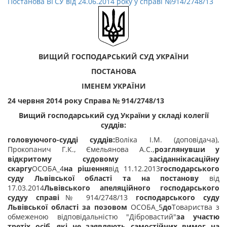
Постанова ВГСУ від 24.06.2014 року у справі №914/2748/13
ВИЩИЙ ГОСПОДАРСЬКИЙ СУД УКРАЇНИ
ПОСТАНОВА
ІМЕНЕМ УКРАЇНИ
24 червня 2014 року Справа № 914/2748/13
Вищий господарський суд України у складі колегії
суддів:
головуючого-судді
суддів:
Воліка І.М. (доповідача),
Прокопанич Г.К.,
Ємельянова А.С.,
розглянувши у
відкритому судовому засіданнікасаційну
скаргу
ОСОБА_4
на рішення
від 11.12.2013
господарського
суду Львівської області
та на постанову
від
17.03.2014
Львівського апеляційного господарського
судуу справі
№ 914/2748/13
господарського суду
Львівської області
за позовом
ОСОБА_5
до
Товариства з
обмеженою відповідальністю "Дібровастий"
за участю
третіх осіб, які не заявляють самостійних вимог на