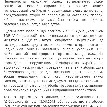
Перевіряючи юридичну оцінку встановлених судом
фактичних обставин справи та їх повноту, Вищий
господарський суд України, заслухавши суддю-доповідача,
представників сторін та перевіривши матеріали справи,
дійшов висновку, що касаційна скарга не підлягає
задоволенню з наступних підстав
Судами встановлено, що позивач - ОСОБА_5 є учасником
ТОВ "Дібровастрий", що підтверджується відомостями, які
містяться в ЄДР та Статуті Товариства. Звертаючись до
господарського суду з позовною вимогою про визнання
недійсними рішень загальних зборів учасників ТОВ
"Дібровастрий", які оформлені протоколом від 18.06.2013
позивач посилається на те, що вказані загальні збори
проведено з порушенням законодавства України, за
відсутності кворуму при проведення загальних зборів, що є
безумовною підставою для визнання рішень загальних
зборів недійсними; крім того, недотримання вимог
законодавства та установчих документів під час скликання
та проведення загальних зборів товариства є порушенням
прав позивача як учасника на управління товариством.
Так, з Протоколу загальних зборів учасників ТОВ
"Дібровастрий" від 18.06.2013 вбачається, що на зборах
були присутні наступні учасники товариства: ОСОБА_6 - 10