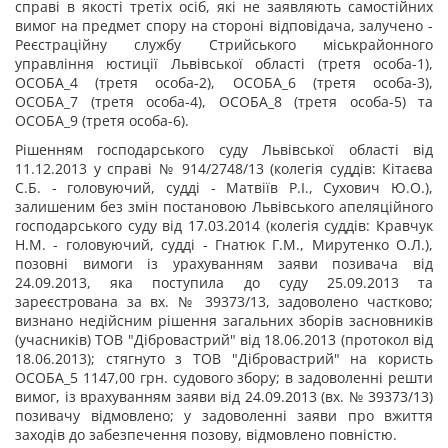
справі в якості третіх осіб, які не заявляють самостійних
вимог на предмет спору на стороні відповідача, залучено -
Реєстраційну службу Стрийського міськрайонного
управління юстиції Львівської області (третя особа-1),
ОСОБА_4 (третя особа-2), ОСОБА_6 (третя особа-3),
ОСОБА_7 (третя особа-4), ОСОБА_8 (третя особа-5) та
ОСОБА_9 (третя особа-6).
Рішенням господарського суду Львівської області від
11.12.2013 у справі № 914/2748/13 (колегія суддів: Кітаєва
С.Б. - головуючий, судді - Матвіїв Р.І., Сухович Ю.О.),
залишеним без змін постановою Львівського апеляційного
господарського суду від 17.03.2014 (колегія суддів: Кравчук
Н.М. - головуючий, судді - Гнатюк Г.М., Мирутенко О.Л.),
позовні вимоги із урахуванням заяви позивача від
24.09.2013, яка поступила до суду 25.09.2013 та
зареєстрована за вх. № 39373/13, задоволено частково;
визнано недійсним рішення загальних зборів засновників
(учасників) ТОВ "Дібровастрий" від 18.06.2013 (протокол від
18.06.2013); стягнуто з ТОВ "Дібровастрий" на користь
ОСОБА_5 1147,00 грн. судового збору; в задоволенні решти
вимог, із врахуванням заяви від 24.09.2013 (вх. № 39373/13)
позивачу відмовлено; у задоволенні заяви про вжиття
заходів до забезпечення позову, відмовлено повністю.