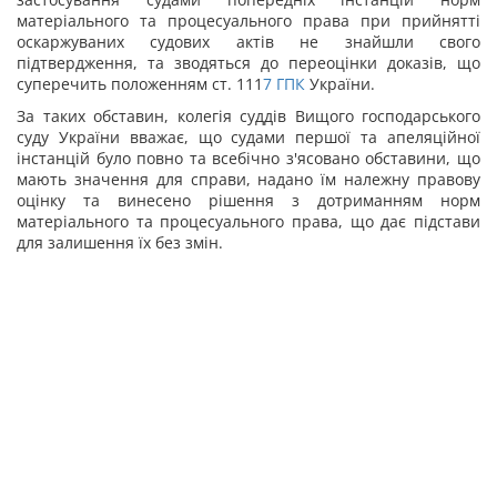
матеріального та процесуального права при прийнятті
оскаржуваних судових актів не знайшли свого
підтвердження, та зводяться до переоцінки доказів, що
суперечить положенням ст. 111
7
ГПК
України.
За таких обставин, колегія суддів Вищого господарського
суду України вважає, що судами першої та апеляційної
інстанцій було повно та всебічно з'ясовано обставини, що
мають значення для справи, надано їм належну правову
оцінку та винесено рішення з дотриманням норм
матеріального та процесуального права, що дає підстави
для залишення їх без змін.