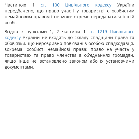
Частиною 1
ст.
100
Цивільного кодексу
України
передбачено, що право участі у товаристві є особистим
немайновим правом і не може окремо передаватися іншій
особі.
Згідно з пунктами 1, 2 частини 1
ст.
1219
Цивільного
кодексу
України не входять до складу спадщини права та
обов'язки, що нерозривно пов'язані з особою спадкодавця,
зокрема: особисті немайнові права; право на участь у
товариствах та право членства в об'єднаннях громадян,
якщо інше не встановлено законом або їх установчими
документами.