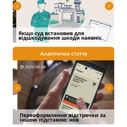
го
Якщо суд встановив для
Док
відшкодування шкоди наявніс
про
Аналітична стаття
2026-08-04
20
тею
Переоформлення відстрочки за
Огл
іншою підставою: нов
Кра