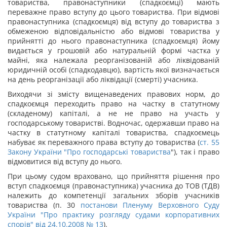
товариства, правонаступники (спадкоємці) мають
переважне право вступу до цього товариства. При відмові
правонаступника (спадкоємця) від вступу до товариства з
обмеженою відповідальністю або відмові товариства у
прийнятті до нього правонаступника (спадкоємця) йому
видається у грошовій або натуральній формі частка у
майні, яка належала реорганізованій або ліквідованій
юридичній особі (спадкодавцю), вартість якої визначається
на день реорганізації або ліквідації (смерті) учасника.
Виходячи зі змісту вищенаведених правових норм, до
спадкоємця переходить право на частку в статутному
(складеному) капіталі, а не не право на участь у
господарському товаристві. Водночас, одержавши право на
частку в статутному капіталі товариства, спадкоємець
набуває як переважного права вступу до товариства (
ст. 55
Закону України "
Про господарські товариства
"), так і право
відмовитися від вступу до нього.
При цьому судом враховано, що прийняття рішення про
вступ спадкоємця (правонаступника) учасника до ТОВ (ТДВ)
належить до компетенції загальних зборів учасників
товариства (п. 30
постанови Пленуму Верховного Суду
України "Про практику розгляду судами корпоративних
спорів" від 24.10.2008 № 13
).