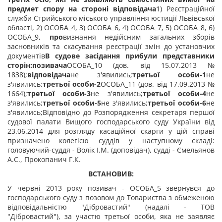
предмет спору на стороні відповідача
1) Реєстраційної
служби Стрийського міського управління юстиції Львівської
області,
2) ОСОБА_4,
3) ОСОБА_6,
4) ОСОБА_7,
5) ОСОБА_8,
6)
ОСОБА_9,
про
визнання недійсним загальних зборів
засновників та скасування реєстрації змін до установчих
документів
В судове засідання прибули представники
сторін:позивача
ОСОБА_10 (дов. від 15.07.2013 №
1838);
відповідача
не з'явились;
третьої особи-1
не
з'явились;
третьої особи-2
ОСОБА_11 (дов. від 17.09.2013 №
1664);
третьої особи-3
не з'явились;
третьої особи-4
не
з'явились;
третьої особи-5
не з'явились;
третьої особи-6
не
з'явились;
Відповідно до Розпорядження секретаря першої
судової палати Вищого господарського суду України від
23.06.2014 для розгляду касаційної скарги у цій справі
призначено колегією суддів у наступному складі:
головуючий-суддя - Волік І.М. (доповідач), судді - Ємельянов
А.С., Прокопанич Г.К.
ВСТАНОВИВ:
У червні 2013 року позивач - ОСОБА_5 звернувся до
господарського суду з позовом до Товариства з обмеженою
відповідальністю "Дібровастий" (надалі - ТОВ
"Дібровастий"), за участю третьої особи, яка не заявляє