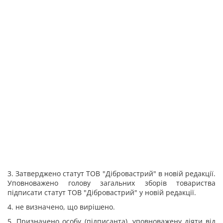
3. Затверджено статут TOB "Дібровастрий" в новій редакції.
Уповноважено голову загальних зборів товариства
підписати статут TOB "Дібровастрий" у новій редакції.
4. не визначено, що вирішено.
5. Призначено особу (підписанта), уповноважену діяти від