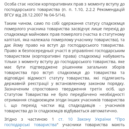
Особа стає носієм корпоративних прав з моменту вступу до
господарського товариства (п. п. 1.10, 2.2.2 Рекомендацій
ВГСУ від 28.12.2007 № 04-5/14).
Таким чином, само по собі одержання статусу спадкоємця
померлого учасника товариства засвідчує лише перехід до
спадкоємця майнових прав померлого (частка в статутному
капіталі, яка належала померлому учаснику товариства), та
дає йому право на вступ до господарського товариства.
Право ж безпосередньої участі в управлінні господарським
товариством (корпоративні права) спадкоємці набувають
тільки з моменту вступу до господарського товариства, яке
має бути підтверджене рішенням загальних зборів
товариства про вступ спадкоємця до товариства та
відповідні відомості статуту товариства, які підлягають
державній реєстрації у встановленому законом порядку.
Зазначеним спростовано твердження третіх осіб, що
Статутом Товариства не було передбачено необхідності
отримання спадкоємцем згоди інших учасників товариства
і, що перехід частки від спадкодавців - учасників
товариства до їх спадкоємців відбувається автоматично.
Згідно з частиною 1
ст. 10 Закону України "
Про
господарські товариства
" учасники товариства мають