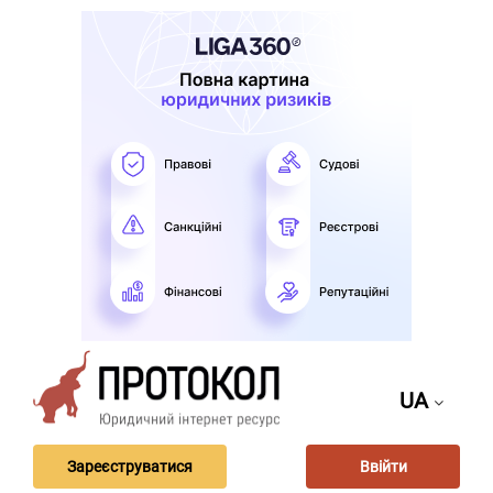
UA
Зареєструватися
Ввійти