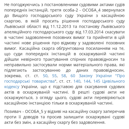
Не погоджуючись з постановленими судовими актами судів
попередніх інстанцій, третя особа-2 - ОСОБА_4 звернулася
до Вищого господарського суду України з касаційною
скаргою, в якій просить рішення господарського суду
Львівської області від 11.12.2013 та постанову Львівського
апеляційного господарського суду від 17.03.2014 скасувати
в частині задоволення позовних вимог та прийняти в цій
частині нове рішення про відмову у задоволені позовних
вимог. Касаційна скарга обґрунтована посиланням на те,
що суди попередніх інстанцій в оскаржуваній частині
дійшли невірного трактування спірних правовідносин та
неправильно застосували норми матеріального права, які
підлягають застосуванню до даних правовідносин,
зокрема, ст. ст.
50
,
55
,
58
,
60 Закону України "
Про
господарські товариства
", ст. ст.
140
,
144
,
145
Цивільного
кодексу
України, що є підставою для скасування судових
актів в оскаржуваній частині. В решті судові акти не
оскаржуються, з огляду цього, судові акти перевіряються
касаційною інстанцією тільки в оскаржуваній частині.
Позивач - ОСОБА_5 у відзиві на касаційну скаргу заперечив
проти її доводів та просив залишити оскаржувані судові
акти без змін, а касаційну скаргу без задоволення.