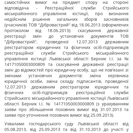
самостійних вимог на предмет спору на стороні
відповідача - Реєстраційної служби Стрийського
міськрайонного управління юстиції, про визнання
недійсним рішення загальних зборів засновників
(учасників) ТОВ "Дібровастрий" від 18.06.2013 (оформлених
протоколом від 18.06.2013); скасування державної
реєстрації змін до установчих документів ТОВ
"Дібровастрий", проведеної 12.07.2013 державним
реєстратором юридичних та фізичних осіб-підприємців
реєстраційної служби Стрийського міськрайонного
управління юстиції Львівської області Берник І.І. за №
14171050003000809 та скасування державної реєстрації
змін до відомостей про юридичну особу, що не пов'язані зі
змінами установчих документів: зміна керівника
юридичної особи, зміна складу підписантів, проведеної
12.07.2013 державним реєстратором юридичних та
фізичних осіб-підприємців реєстраційної служби
Стрийського міськрайонного управління юстиції Львівської
області Берник І.І. № 14171050003000809 (з урахуванням
заяви про збільшення позовних вимог від 31.07.2013 та
заяви про уточнення позовних вимог від 25.09.2013).
Ухвалами господарського суду Львівської області від
05.08.2013, від 25.09.2013 та від 31.10.2013 до участі у