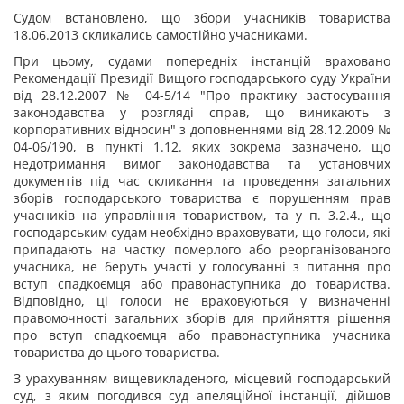
Судом встановлено, що збори учасників товариства
18.06.2013 скликались самостійно учасниками.
При цьому, судами попередніх інстанцій враховано
Рекомендації Президії Вищого господарського суду України
від 28.12.2007 № 04-5/14 "Про практику застосування
законодавства у розгляді справ, що виникають з
корпоративних відносин" з доповненнями від 28.12.2009 №
04-06/190, в пункті 1.12. яких зокрема зазначено, що
недотримання вимог законодавства та установчих
документів під час скликання та проведення загальних
зборів господарського товариства є порушенням прав
учасників на управління товариством, та у п. 3.2.4., що
господарським судам необхідно враховувати, що голоси, які
припадають на частку померлого або реорганізованого
учасника, не беруть участі у голосуванні з питання про
вступ спадкоємця або правонаступника до товариства.
Відповідно, ці голоси не враховуються у визначенні
правомочності загальних зборів для прийняття рішення
про вступ спадкоємця або правонаступника учасника
товариства до цього товариства.
З урахуванням вищевикладеного, місцевий господарський
суд, з яким погодився суд апеляційної інстанції, дійшов