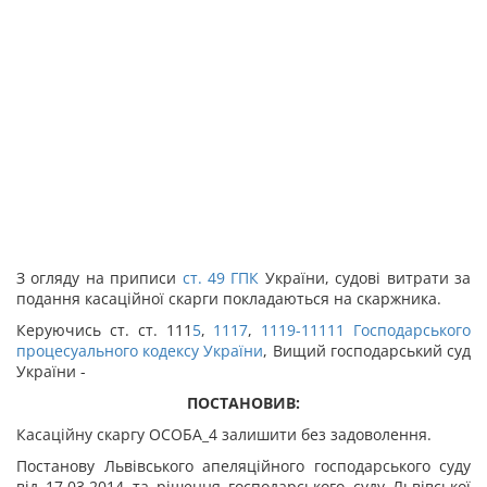
З огляду на приписи
ст.
49
ГПК
України, судові витрати за
подання касаційної скарги покладаються на скаржника.
Керуючись ст. ст. 111
5
,
111
7
,
111
9
-111
11
Господарського
процесуального кодексу України
, Вищий господарський суд
України -
ПОСТАНОВИВ:
Касаційну скаргу ОСОБА_4 залишити без задоволення.
Постанову Львівського апеляційного господарського суду
від 17.03.2014 та рішення господарського суду Львівської