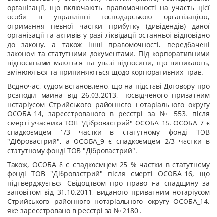
організації, що включають правомочності на участь цієї
особи в управлінні господарською організацією,
отримання певної частки прибутку (дивідендів) даної
організації та активів у разі ліквідації останньої відповідно
до закону, а також інші правомочності, передбачені
законом та статутними документами. Під корпоративними
відносинами маються на увазі відносини, що виникають,
змінюються та припиняються щодо корпоративних прав.
Водночас, судом встановлено, що на підставі Договору про
розподіл майна від 26.03.2013, посвідченого приватним
нотаріусом Стрийського районного нотаріального округу
ОСОБА_14, зареєстрованого в реєстрі за № 553, після
смерті учасника ТОВ "Дібровастрий" ОСОБА_15, ОСОБА_7 є
спадкоємцем 1/3 частки в статутному фонді ТОВ
"Дібровастрий", а ОСОБА_9 є спадкоємцем 2/3 частки в
статутному фонді ТОВ "Дібровастрий".
Також, ОСОБА_8 є спадкоємцем 25 % частки в статутному
фонді ТОВ "Дібровастрий" після смерті ОСОБА_16, що
підтверджується Свідоцтвом про право на спадщину за
заповітом від 31.10.2011, виданого приватним нотаріусом
Стрийського районного нотаріального округу ОСОБА_14,
яке зареєстровано в реєстрі за № 2180 .