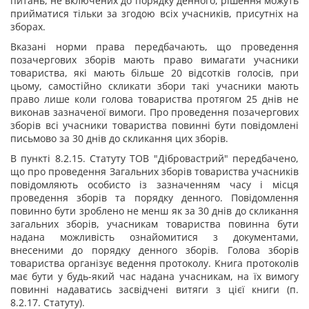
питань, не включених до порядку денного, рішення можуть
прийматися тільки за згодою всіх учасників, присутніх на
зборах.
Вказані норми права передбачають, що проведення
позачергових зборів мають право вимагати учасники
товариства, які мають більше 20 відсотків голосів, при
цьому, самостійно скликати збори такі учасники мають
право лише коли голова товариства протягом 25 днів не
виконав зазначеної вимоги. Про проведення позачергових
зборів всі учасники товариства повинні бути повідомлені
письмово за 30 днів до скликання цих зборів.
В пункті 8.2.15. Статуту ТОВ "Дібровастрий" передбачено,
що про проведення Загальних зборів товариства учасників
повідомляють особисто із зазначенням часу і місця
проведення зборів та порядку денного. Повідомлення
повинно бути зроблено не менш як за 30 днів до скликання
загальних зборів, учасникам товариства повинна бути
надана можливість ознайомитися з документами,
внесеними до порядку денного зборів. Голова зборів
товариства організує ведення протоколу. Книга протоколів
має бути у будь-який час надана учасникам, на їх вимогу
повинні надаватись засвідчені витяги з цієї книги (п.
8.2.17. Статуту).