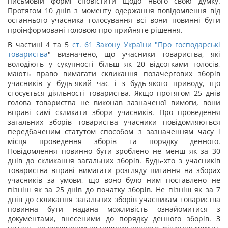
письмовій формі сповістити щодо нього свою думку.
Протягом 10 днів з моменту одержання повідомлення від
останнього учасника голосування всі вони повинні бути
проінформовані головою про прийняте рішення.
В частині 4 та 5
ст. 61 Закону України "
Про господарські
товариства
" визначено, що учасники товариства, які
володіють у сукупності більш як 20 відсотками голосів,
мають право вимагати скликання позачергових зборів
учасників у будь-який час і з будь-якого приводу, що
стосується діяльності товариства. Якщо протягом 25 днів
голова товариства не виконав зазначеної вимоги, вони
вправі самі скликати збори учасників. Про проведення
загальних зборів товариства учасники повідомляються
передбаченим статутом способом з зазначенням часу і
місця проведення зборів та порядку денного.
Повідомлення повинно бути зроблено не менш як за 30
днів до скликання загальних зборів. Будь-хто з учасників
товариства вправі вимагати розгляду питання на зборах
учасників за умови, що воно було ним поставлено не
пізніш як за 25 днів до початку зборів. Не пізніш як за 7
днів до скликання загальних зборів учасникам товариства
повинна бути надана можливість ознайомитися з
документами, внесеними до порядку денного зборів. З