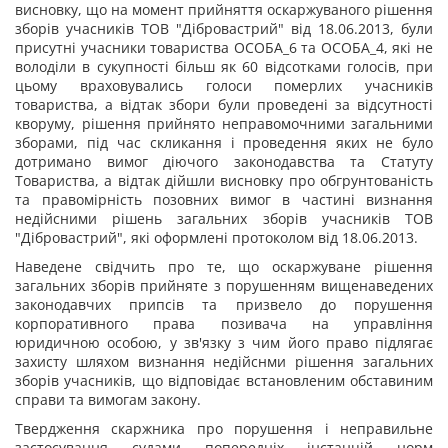
висновку, що на момент прийняття оскаржуваного рішення
зборів учасників ТОВ "Дібровастрий" від 18.06.2013, були
присутні учасники товариства ОСОБА_6 та ОСОБА_4, які не
володіли в сукупності більш як 60 відсотками голосів, при
цьому враховувались голоси померлих учасників
товариства, а відтак збори були проведені за відсутності
кворуму, рішення прийнято неправомочними загальними
зборами, під час скликання і проведення яких не було
дотримано вимог діючого законодавства та Статуту
Товариства, а відтак дійшли висновку про обгрунтованість
та правомірність позовних вимог в частині визнання
недійсними рішень загальних зборів учасників ТОВ
"Дібровастрий", які оформлені протоколом від 18.06.2013.
Наведене свідчить про те, що оскаржуване рішення
загальних зборів прийняте з порушенням вищенаведених
законодавчих припсів та призвело до порушення
корпоративного права позивача на управління
юридичною особою, у зв'язку з чим його право підлягає
захисту шляхом визнання недійснми рішення загальних
зборів учасників, що відповідає встановленим обставиним
справи та вимогам закону.
Твердження скаржника про порушення і неправильне
застосування судами попередніх інстанцій норм