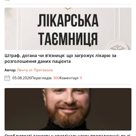
Штраф, догана чи в’язниця: що загрожує лікарю за
розголошення даних пацієнта
Автор:
Лента от Протокола
05.08.2026
Переглядів:
300
Коментарі:
0
Особливості захисту у кримінальному провадженні: як зі