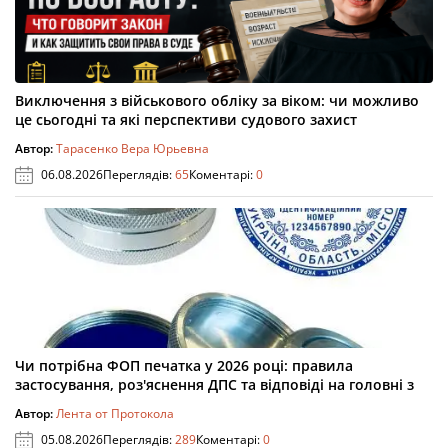
Виключення з військового обліку за віком: чи можливо
це сьогодні та які перспективи судового захист
Автор:
Тарасенко Вера Юрьевна
06.08.2026
Переглядів:
65
Коментарі:
0
Чи потрібна ФОП печатка у 2026 році: правила
застосування, роз'яснення ДПС та відповіді на головні з
Автор:
Лента от Протокола
05.08.2026
Переглядів:
289
Коментарі:
0