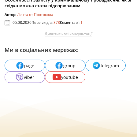
свідка можна стати підозрюваним
Автор:
Лента от Протокола
05.08.2026
Переглядів:
378
Коментарі:
1
Дивитись всі консультації
Ми в соціальних мережах:
page
group
telegram
viber
youtube