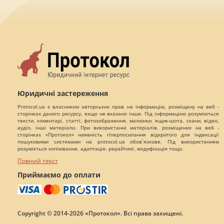
Юридичні застереження
Protocol.ua є власником авторських прав на інформацію, розміщену на веб -
сторінках даного ресурсу, якщо не вказано інше. Під інформацією розуміються
тексти, коментарі, статті, фотозображення, малюнки, ящик-шота, скани, відео,
аудіо, інші матеріали. При використанні матеріалів, розміщених на веб -
сторінках «Протокол» наявність гіперпосилання відкритого для індексації
пошуковими системами на protocol.ua обов`язкове. Під використанням
розуміється копіювання, адаптація, рерайтинг, модифікація тощо.
Повний текст
Приймаємо до оплати
Copyright © 2014-2026 «Протокол». Всі права захищені.