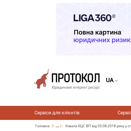
UA
Сервіси для клієнтів
Серві
...
Головна
Ухвала КЦС ВП від 05.08.2018 року у с