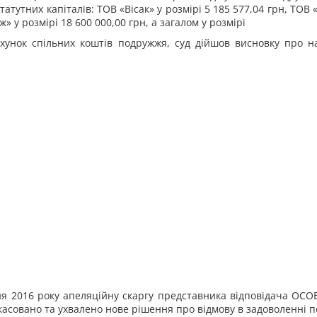
тутних капіталів: ТОВ «Вісак» у розмірі 5 185 577,04 грн, ТОВ 
» у розмірі 18 600 000,00 грн, а загалом у розмірі
хунок спільних коштів подружжя, суд дійшов висновку про н
ня 2016 року апеляційну скаргу представника відповідача ОС
скасовано та ухвалено нове рішення про відмову в задоволенні 