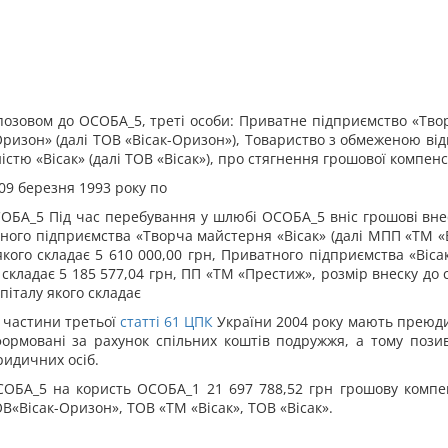
 позовом до ОСОБА_5, треті особи: Приватне підприємство «Тво
ризон» (далі ТОВ «Вісак-Оризон»), Товариство з обмеженою від
стю «Вісак» (далі ТОВ «Вісак»), про стягнення грошової компенс
09 березня 1993 року по
ОБА_5 Під час перебування у шлюбі ОСОБА_5 вніс грошові внес
ого підприємства «Творча майстерня «Вісак» (далі МПП «ТМ «В
якого складає 5 610 000,00 грн, Приватного підприємства «Віса
о складає 5 185 577,04 грн, ПП «ТМ «Престиж», розмір внеску до с
піталу якого складає
о частини третьої
статті
61
ЦПК
України 2004 року мають преюди
формовані за рахунок спільних коштів подружжя, а тому поз
ридичних осіб.
СОБА_5 на користь ОСОБА_1 21 697 788,52 грн грошову компе
ОВ
«Вісак-Оризон»,
ТОВ
«ТМ «Вісак»,
ТОВ
«Вісак».