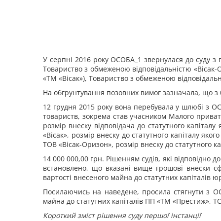
У серпні 2016 року ОСОБА_1 звернулася до суду з
Товариство з обмеженою відповідальністю «Вісак-О
«ТМ «Вісак»), Товариство з обмеженою відповідальні
На обгрунтування позовних вимог зазначала, що з 
12 грудня 2015 року вона перебувала у шлюбі з ОС
товариств, зокрема став учасником Малого приватн
розмір внеску відповідача до статутного капіталу 
«Вісак», розмір внеску до статутного капіталу яког
ТОВ «Вісак-Оризон», розмір внеску до статутного ка
14 000 000,00 грн. Рішенням судів, які відповідно д
встановлено, що вказані вище грошові внески с
вартості внесеного майна до статутних капіталів ю
Посилаючись на наведене, просила
стягнути з О
майна до статутних капіталів ПП
«ТМ «Престиж»,
Т
Короткий зміст рішення суду першої інстанції