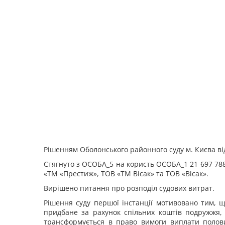
Р
ішенням Оболонського районного суду м. Києва
ві
Стягнуто з ОСОБА_5 на користь ОСОБА_1 21 697 78
«ТМ «Престиж», ТОВ «ТМ Вісак» та ТОВ «Вісак».
Вирішено питання про розподіл судових витрат.
Рішення суду першої інстанції мотивовано тим, щ
придбане за рахунок спільних коштів подружжя,
трансформується в право вимоги виплати полови