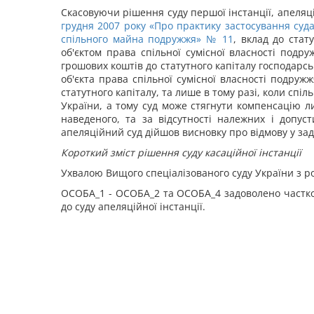
Скасовуючи рішення суду першої інстанції, апеляці
грудня 2007 року «Про практику застосування суд
спільного майна подружжя» № 11
, вклад до ста
об'єктом права спільної сумісної власності подр
грошових коштів до статутного капіталу господарс
об'єкта права спільної сумісної власності подру
статутного капіталу, та лише в тому разі, коли сп
України, а тому суд може стягнути компенсацію 
наведеного, та за відсутності належних і допус
апеляційний суд дійшов висновку про відмову у з
Короткий зміст рішення суду касаційної інстанції
Ухвалою Вищого спеціалізованого суду України з ро
ОСОБА_1 - ОСОБА_2 та ОСОБА_4 задоволено частков
до суду апеляційної інстанції.