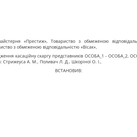
майстерня «Престиж», Товариство з обмеженою відповідаль
риство з обмеженою відповідальністю «Вісак»,
ження касаційну скаргу представників ОСОБА_1 - ОСОБА_2, ОС
: Стрижеуса А. М., Поливач Л. Д., Шкоріної О. І.,
ВСТАНОВИВ: