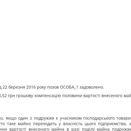
д 22 березня 2016 року позов ОСОБА_1 задоволено.
8,52 грн грошову компенсацію половини вартості внесеного май
о, якщо один з подружжя є учасником господарського товарис
 то таке майно переходить у власність цього підприємства, 
ни вартості внесеного майна в разі поділу майна подружжя