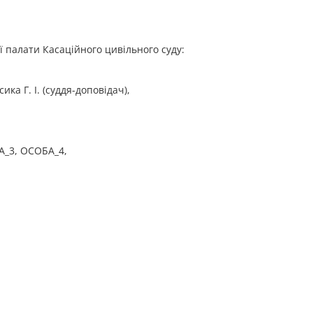
ої палати Касаційного цивільного суду:
ика Г. І. (суддя-доповідач),
А_3, ОСОБА_4,