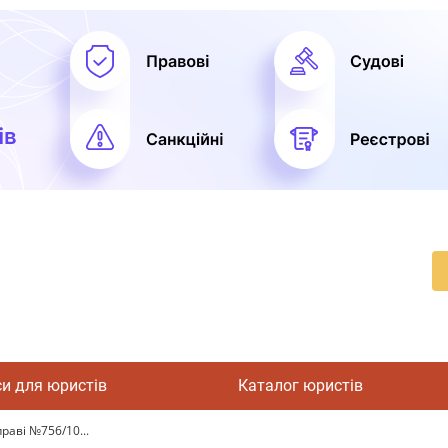
си для юристів
Каталог юристів
праві №756/10...