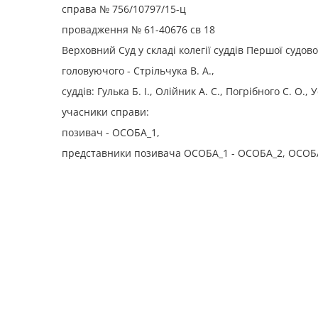
справа № 756/10797/15-ц
провадження № 61-40676 св 18
Верховний Суд у складі колегії суддів Першої судов
головуючого - Стрільчука В. А.,
суддів: Гулька Б. І.,
Олійник А. С., Погрібного С. О., Ус
учасники справи:
позивач - ОСОБА_1,
представники позивача ОСОБА_1 - ОСОБА_2, ОСОБ