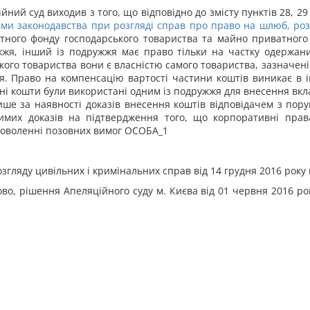
йний суд виходив з того, що в
ідповідно до змісту пунктів 28, 2
ами законодавства при розгляді справ про право на шлюб, ро
тутного фонду господарського товариства та майно приватного
ужжя, інший із подружжя має право тільки на частку одержаних
ького товариства вони є власністю самого товариства, зазначен
жжя. Право на компенсацію вартості частини коштів виникає в
ільні кошти були використані одним із подружжя для внесення вк
лише за наявності доказів внесення коштів відповідачем з п
тимих доказів на підтвердження того, що корпоративні прав
адоволенні позовних вимог ОСОБА_1
згляду цивільних і кримінальних справ від 14 грудня 2016 року
о, рішення Апеляційного суду м. Києва від 01 червня 2016 ро