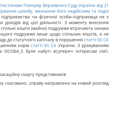
9
постанови Пленуму Верховного Суду України від 21
зірвання шлюбу, визнання його недійсним та поділ
 підприємства чи фізичної особи-підприємця не є
 доходів від цієї діяльності. З моменту внесення
і спільні кошти (майно) подружжя втрачають ознаки
 іншого подружжя лише щодо спільних коштів, а не
ладу до статутного капіталу в порушення
статті
65
СК
орушенням норм
статті
65
СК
України. З урахуванням
а ОСОБА_5 були набуті всупереч інтересам сім'ї,
касаційну скаргу представників
ку скасовано, справу направлено на новий розгляд