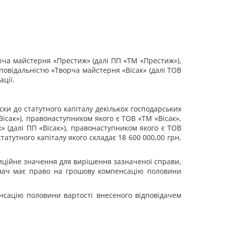
рча майстерня «Престиж» (далі ПП «
ТМ «Престиж»),
повідальністю «Творча майстерня «Вісак» (далі ТОВ
ації.
ки до статутного капіталу декількох господарських
ісак»), правонаступником якого є ТОВ «ТМ «Вісак»,
к» (далі ПП «Вісак»), правонаступником якого є ТОВ
татутного капіталу якого складає 18 600 000,00 грн,
ційне значення для вирішення зазначеної справи,
ивач має право на грошову компенсацію половини
нсацію половини вартості внесеного відповідачем