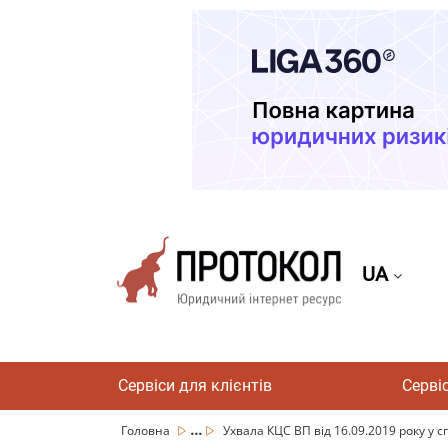
UA
Сервіси для клієнтів
Серві
...
Головна
Ухвала КЦС ВП від 16.09.2019 року у с