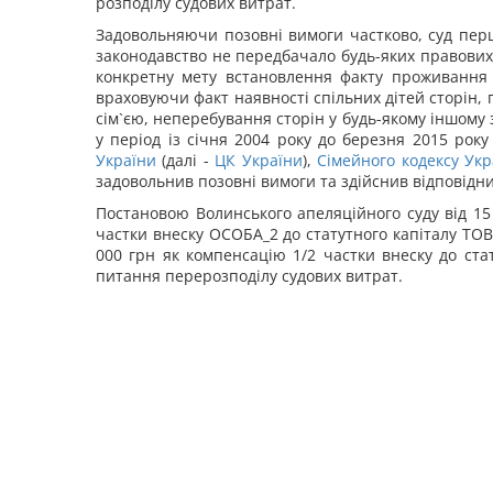
розподілу судових витрат.
Задовольняючи позовні вимоги частково, суд першо
законодавство не передбачало будь-яких правових 
конкретну мету встановлення факту проживання 
враховуючи факт наявності спільних дітей сторін, 
сім`єю, неперебування сторін у будь-якому іншому
у період із січня 2004 року до березня 2015 рок
України
(далі -
ЦК України
),
Сімейного кодексу Укр
задовольнив позовні вимоги та здійснив відповідн
Постановою Волинського апеляційного суду від 15
частки внеску ОСОБА_2 до статутного капіталу ТОВ
000 грн як компенсацію 1/2 частки внеску до ста
питання перерозподілу судових витрат.