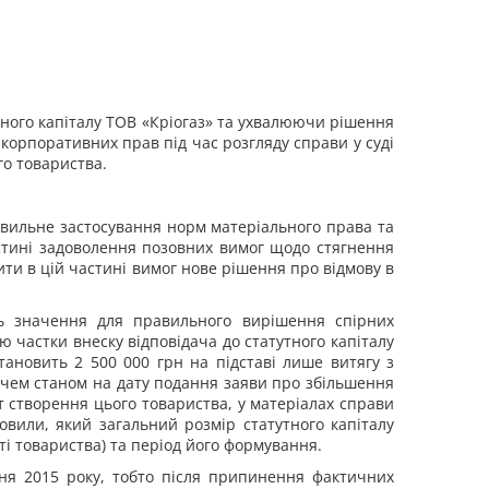
утного капіталу ТОВ «Кріогаз» та ухвалюючи рішення
 корпоративних прав під час розгляду справи у суді
го товариства.
авильне застосування норм матеріального права та
стині задоволення позовних вимог щодо стягнення
ити в цій частині вимог нове рішення про відмову в
ь значення для правильного вирішення спірних
 частки внеску відповідача до статутного капіталу
тановить 2 500 000 грн на підставі лише витягу з
ачем станом на дату подання заяви про збільшення
т створення цього товариства, у матеріалах справи
новили, який загальний розмір статутного капіталу
і товариства) та період його формування.
зня 2015 року, тобто після припинення фактичних