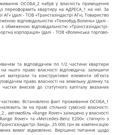
роживання ОСОБА_2 набув у власність приміщення
 що переоформить квартиру на АДРЕСА_1 на неї. За
АГ» (далі - ТОВ «Трансгазіндастрі АГ»), Товариство
меженою відповідальністю «Технобуд-Волинь» (далі -
о з обмеженою відповідальністю «Трансгазіндастрі-
портна корпорація» (далі - ТОВ «Волинська торгово-
зивачем та відповідачем по 1/2 частини квартири
на нього право власності відповідача; залишити
ьні матеріали та конструктивні елементи об`єкта
повідачем право власності на земельну ділянку та
 частки внесків до статутного капіталу вказаних
но частково. Встановлено факт проживання ОСОБА_1
алежить їм на праві спільної сумісної власності:
 , автомобіль «Range Rover» залишено у власності
Range Rover» та «Mercedes-Benz E200»; стягнуто з
рансгазіндастрі-Захід», 25 000 грн як компенсацію
зовних вимог відмовлено. Вирішено питання щодо