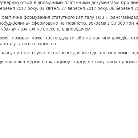
ідтверджуються відповідними платіжними документами про вне
березня 2017 року, 03 квітня, 27 вересня 2017 року, 06 березня 2
в фактичне формування статутного капіталу ТОВ «Трансгазіндас
обуд-Волинь» сформовано не повністю, зокрема з 50 000 грн ча
-Захід» - взагалі не внесена відповідачем.
жжя, позивач може претендувати або на частину доходів, отр
апіталу такого товариства.
 заяву про застосування позовної давності до частини вимог що
у надійшов відзив на касаційну скаргу, в якому, вона просила