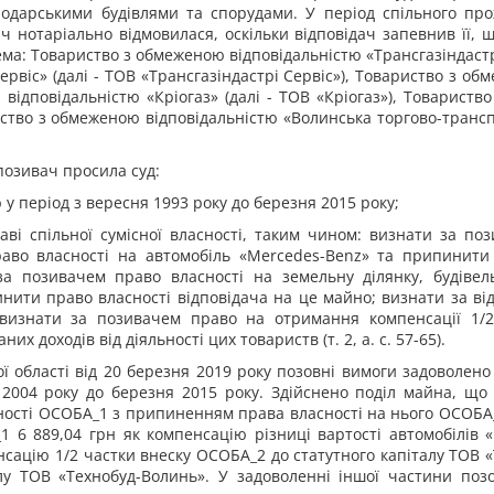
подарськими будівлями та спорудами. У період спільного п
ач нотаріально відмовилася, оскільки відповідач запевнив її,
а: Товариство з обмеженою відповідальністю «Трансгазіндастрі 
рвіс» (далі - ТОВ «Трансгазіндастрі Сервіс»), Товариство з об
ідповідальністю «Кріогаз» (далі - ТОВ «Кріогаз»), Товариств
ариство з обмеженою відповідальністю «Волинська торгово-транс
позивач просила суд:
 у період з вересня 1993 року до березня 2015 року;
ві спільної сумісної власності, таким чином: визнати за по
аво власності на автомобіль «Mercedes-Benz» та припинити 
за позивачем право власності на земельну ділянку, будівел
ити право власності відповідача на це майно; визнати за від
; визнати за позивачем право на отримання компенсації 1/2
х доходів від діяльності цих товариств (т. 2, а. с. 57-65).
ї області від 20 березня 2019 року позовні вимоги задоволе
2004 року до березня 2015 року. Здійснено поділ майна, що н
ності ОСОБА_1 з припиненням права власності на нього ОСОБА_2
6 889,04 грн як компенсацію різниці вартості автомобілів «
сацію 1/2 частки внеску ОСОБА_2 до статутного капіталу ТОВ «Т
алу ТОВ «Технобуд-Волинь». У задоволенні іншої частини по