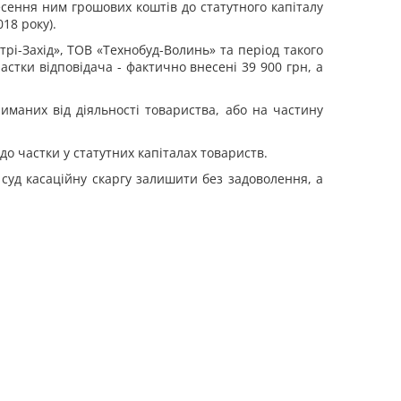
сення ним грошових коштів до статутного капіталу
018 року).
трі-Захід», ТОВ «Технобуд-Волинь» та період такого
стки відповідача - фактично внесені 39 900 грн, а
иманих від діяльності товариства, або на частину
до частки у статутних капіталах товариств.
 суд касаційну скаргу залишити без задоволення, а