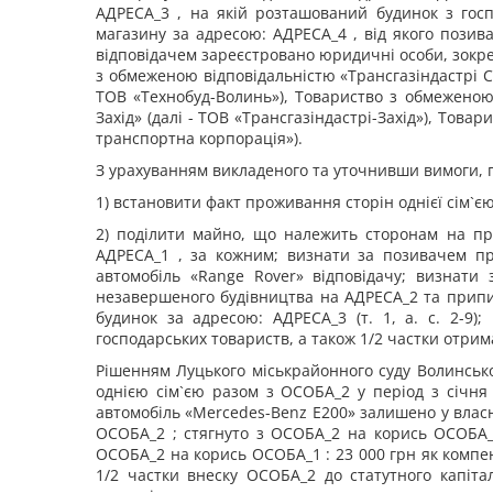
АДРЕСА_3 , на якій розташований будинок з гос
магазину за адресою: АДРЕСА_4 , від якого позив
відповідачем зареєстровано юридичні особи, зокрем
з обмеженою відповідальністю «Трансгазіндастрі Се
ТОВ «Технобуд-Волинь»), Товариство з обмеженою в
Захід» (далі - ТОВ «Трансгазіндастрі-Захід»), Тов
транспортна корпорація»).
З урахуванням викладеного та уточнивши вимоги, 
1) встановити факт проживання сторін однієї сім`єю
2) поділити майно, що належить сторонам на пра
АДРЕСА_1 , за кожним; визнати за позивачем пр
автомобіль «Range Rover» відповідачу; визнати 
незавершеного будівництва на АДРЕСА_2 та припин
будинок за адресою: АДРЕСА_3 (т. 1, а. с. 2-9)
господарських товариств, а також 1/2 частки отримани
Рішенням Луцького міськрайонного суду Волинсько
однією сім`єю разом з ОСОБА_2 у період з січня 
автомобіль «Mercedes-Benz E200» залишено у влас
ОСОБА_2 ; стягнуто з ОСОБА_2 на корись ОСОБА_1 
ОСОБА_2 на корись ОСОБА_1 : 23 000 грн як компен
1/2 частки внеску ОСОБА_2 до статутного капіт