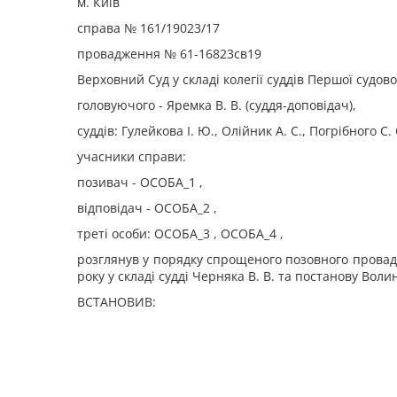
м. Київ
справа № 161/19023/17
провадження № 61-16823св19
Верховний Суд у складі колегії суддів Першої судов
головуючого - Яремка В. В. (суддя-доповідач),
суддів: Гулейкова І. Ю., Олійник А. С., Погрібного С. О
учасники справи:
позивач - ОСОБА_1 ,
відповідач - ОСОБА_2 ,
треті особи: ОСОБА_3 , ОСОБА_4 ,
розглянув у порядку спрощеного позовного провадж
року у складі судді Черняка В. В. та постанову Волин
ВСТАНОВИВ: