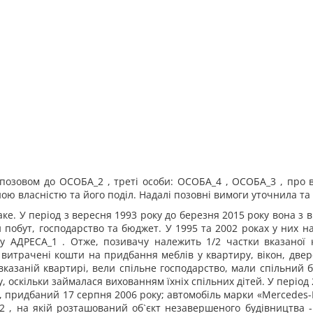
 позовом до ОСОБА_2 , треті особи: ОСОБА_4 , ОСОБА_3 , про
ю власністю та його поділ. Надалі позовні вимоги уточнила та 
е. У період з вересня 1993 року до березня 2015 року вона з 
 побут, господарство та бюджет. У 1995 та 2002 роках у них на
ру АДРЕСА_1 . Отже, позивачу належить 1/2 частки вказаної 
 витрачені кошти на придбання меблів у квартиру, вікон, две
казаній квартирі, вели спільне господарство, мали спільний б
, оскільки займалася вихованням їхніх спільних дітей. У період
, придбаний 17 серпня 2006 року; автомобіль марки «Mercedes-
2 , на якій розташований об`єкт незавершеного будівництва 