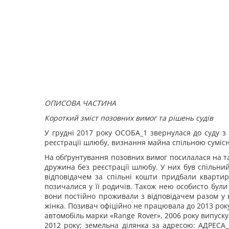
ОПИСОВА ЧАСТИНА
Короткий зміст позовних вимог та рішень судів
У грудні 2017 року ОСОБА_1 звернулася до суду з
реєстрації шлюбу, визнання майна спільною сумісно
На обґрунтування позовних вимог посилалася на так
дружина без реєстрації шлюбу. У них був спільний
відповідачем за спільні кошти придбали кварти
позичалися у її родичів. Також нею особисто були
вони постійно проживали з відповідачем разом у в
жінка. Позивач офіційно не працювала до 2013 року
автомобіль марки «Range Rover», 2006 року випуску
2012 року; земельна ділянка за адресою: АДРЕСА_