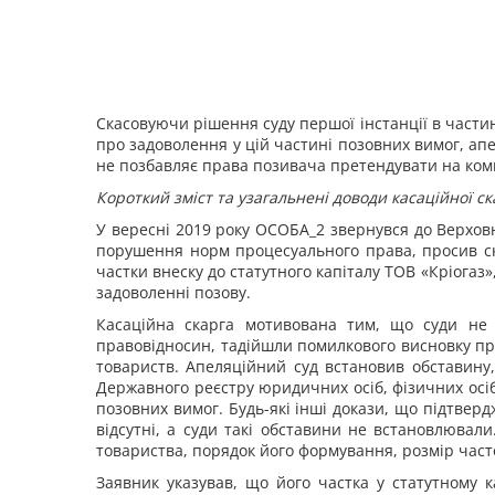
Скасовуючи рішення суду першої інстанції в частин
про задоволення у цій частині позовних вимог, апе
не позбавляє права позивача претендувати на комп
Короткий зміст та узагальнені доводи касаційної ск
У вересні 2019 року ОСОБА_2 звернувся до Верхов
порушення норм процесуального права, просив ск
частки внеску до статутного капіталу ТОВ «Кріогаз»
задоволенні позову.
Касаційна скарга мотивована тим, що
суди не
правовідносин, та
дійшли помилкового висновку про
товариств. Апеляційний суд встановив обставину,
Державного реєстру юридичних осіб, фізичних осі
позовних вимог. Будь-які інші докази, що підтвер
відсутні, а суди такі обставини не встановлювали
товариства, порядок його формування, розмір част
Заявник указував, що його частка у статутному 