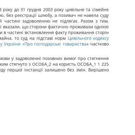
3 року до 31 грудня 2003 року цивільне та сімейне
ю, без реєстрації шлюбу, а позивач не навела суду
 частині задоволенню не підлягає. Разом з тим,
 які вказали, що сторони фактично проживали однією
ги в частині встановлення факту проживання сторін
майна, то суд на підставі норм
Цивільного кодексу
у України «
Про господарські товариства
» частково
дмови у задоволенні позовних вимог про стягнення
 яким стягнуто з ОСОБА_2 на користь ОСОБА_1 1 225
уду першої інстанції залишено без змін. Вирішено