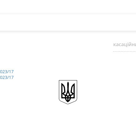
касаційн
9023/17
9023/17