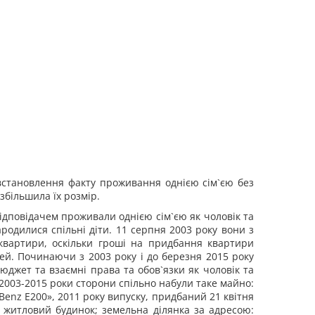
 встановлення факту проживання однією сім`єю без
збільшила їх розмір.
відповідачем проживали однією сім`єю як чоловік та
родилися спільні діти. 11 серпня 2003 року вони з
квартири, оскільки гроші на придбання квартири
рей. Починаючи з 2003 року і до березня 2015 року
юджет та взаємні права та обов`язки як чоловік та
 2003-2015 роки сторони спільно набули таке майно:
Benz E200», 2011 року випуску, придбаний 21 квітня
- житловий будинок; земельна ділянка за адресою: