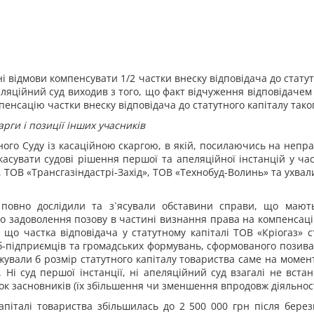
і відмови компенсувати 1/2 частки внеску відповідача до стат
ляційний суд виходив з того, що факт відчуження відповідачем
енсацію частки внеску відповідача до статутного капіталу тако
арги і позиції інших учасників
ного Суду із касаційною скаргою, в якій, посилаючись на непр
асувати судові рішення першої та апеляційної інстанцій у ча
,
ТОВ «Трансгазіндастрі-Захід», ТОВ «Технобуд-Волинь» та у
хвал
 повно дослідили та з`ясували обставини справи, що мают
 задоволення позову в частині визнання права на компенсацію
 що частка відповідача у статутному капіталі ТОВ «Кріогаз» с
б-підприємців та громадських формувань, сформованого позив
джували б розмір статутного капіталу товариства саме на момен
. Ні суд першої інстанції, ні апеляційний суд взагалі не вста
ок засновників (їх збільшення чи зменшення впродовж діяльност
капіталі товариства збільшилась до 2 500 000 грн після бере