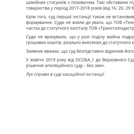
шлюбних стосунків з позивачем. Такі обставини п
товариства у період 2017-2018 років (від 16, 20, 29 
Крім того, суд першої інстанції також не встанови
формування. Суди не взяли до уваги, що ТОВ «Техн
частка до статутного капіталу ТОВ «Трансгазіндастрі
Суди не врахували, що у разі поділу майна подру
грошових коштів, реально внесених до статутного к
Заявник вважає, що суд безпідставно відхилив його
У жовтні 2019 року від ОСОБА_1 до Верховного Суд
рішення апеляційного суду - без змін.
Рух справи в суді касаційної інстанції