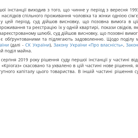
ї інстанції виходив з того, що чинне у період з вересня 199
наслідків спільного проживання чоловіка та жінки однією сім`є
у цей період, суд дійшов висновку, що позовна вимога в цій
проживання та реєстрацію їх у одній квартирі, покази свідків,
 зареєстрованому шлюбі, суд дійшов висновку, що позовні вимо
у є обґрунтованими та підлягають задоволенню. Щодо поділу 
аїни
(далі -
СК України
),
Закону України «Про власність»
,
Закон
ий поділ майна.
 серпня 2019 року рішення суду першої інстанції у частині ві
 «Кріогаз» скасовано та ухвалено в цій частині нове рішення,
тутного капіталу цього товариства. В іншій частині рішення с