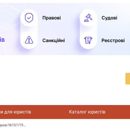
си для юристів
Каталог юристів
праві №161/19...