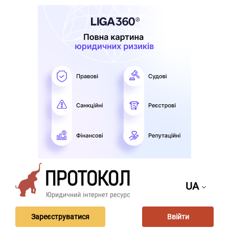
UA
Зареєструватися
Ввійти