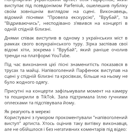
виступає під псевдонімом Parfeniuk, ошелешив публіку
своїм зовнішнім виглядом на сцені. Виконавець,
відомий піснями "Провела екскурсію", "Врубай", та
"Відриваючись", несподівано з'явився на концерті в
одній спідній білизні.
Днями співак виступив в одному з українських міст в
рамках свого всеукраїнського туру. Зірка заспівав свої
відомі хіти, зокрема і "Врубай", який раніше очолив
тренди на платформі YouTube.
Під час виконання цієї пісні знаменитість показався в
трусах та майці. Напівоголений Парфенюк виступав на
сцені у спідній білизні та кросівках, більше на ньому не
було жодного одягу.
Присутні на концерти зафільмували момент на камеру
та поширили в TikTok. Зала підтримала Іллю гучними
оплесками та підспівувала йому.
Як реагують в мережі
Користувачі з гумором прокоментували "напівоголений
виступ" артиста. Хтось оцінив таку витівку виконавця,
але не обійшлося і без негативних коментарів під відео: