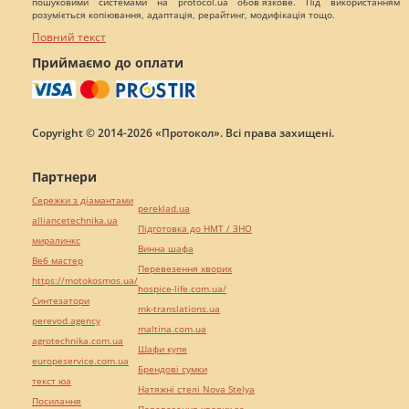
пошуковими системами на protocol.ua обов`язкове. Під використанням
розуміється копіювання, адаптація, рерайтинг, модифікація тощо.
Повний текст
Приймаємо до оплати
Copyright © 2014-2026 «Протокол». Всі права захищені.
Партнери
Сережки з діамантами
pereklad.ua
alliancetechnika.ua
Підготовка до НМТ / ЗНО
миралинкс
Винна шафа
Веб мастер
Перевезення хворих
https://motokosmos.ua/
hospice-life.com.ua/
Синтезатори
mk-translations.ua
perevod.agency
maltina.com.ua
agrotechnika.com.ua
Шафи купе
europeservice.com.ua
Брендові сумки
текст юа
Натяжні стелі Nova Stelya
Посилання