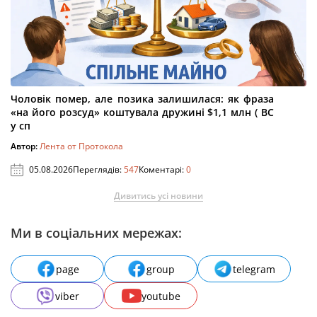
Чоловік помер, але позика залишилася: як фраза
«на його розсуд» коштувала дружині $1,1 млн ( ВС
у сп
Автор:
Лента от Протокола
05.08.2026
Переглядів:
547
Коментарі:
0
Дивитись усі новини
Ми в соціальних мережах:
page
group
telegram
viber
youtube