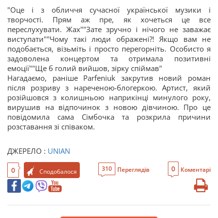
"Оце і з обличчя сучасної української музики і
творчості. Прям аж пре, як хочеться це все
переслухувати. Жах""Зате зручно і нічого не заважає
виступати""Чому такі люди ображені?! Якщо вам не
подобається, візьміть і просто перегорніть. Особисто я
задоволена концертом та отримала позитивні
емоції""Ще б голий вийшов, зірку спіймав"
Нагадаємо, раніше Parfeniuk закрутив новий роман
після розриву з нареченою-блогеркою. Артист, який
розійшовся з колишньою наприкінці минулого року,
вирушив на відпочинок з новою дівчиною. Про це
повідомила сама Сімбочка та розкрила причини
розставання зі співаком.
ДЖЕРЕЛО :
UNIAN
0
310
0
Переглядів
Коментарі
Сподобалося