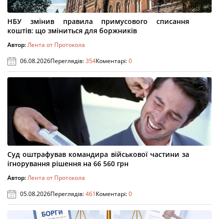
НБУ змінив правила примусового списання
коштів: що зміниться для боржників
Автор:
Лента от Протокола
06.08.2026
Переглядів:
354
Коментарі:
0
Суд оштрафував командира військової частини за
ігнорування рішення на 66 560 грн
Автор:
Лента от Протокола
05.08.2026
Переглядів:
461
Коментарі:
0