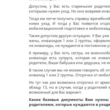
Допустим, у Вас есть старенькие родите
которыми нужен уход. Но они вовремя инв
Тогда им легче получить справку врачебной
ними уход. И тогда у Вас появится отср
мобилизационной подготовке и мобилизац
Также допустим другую ситуацию. У Вас уж
жены, инвалидов 1 или 2 группы, оформлен
не инвалиды, не нуждаются в постоянном у
К примеру, у Вас есть сестра, не военноо
инвалида есть супруга, которая не инва
родители, Ваши бабушка или дедушка, не и
В таком случае мы не можем говорить об от
инвалид 1 или 2 группы. Отсрочки от мобили
Но тут как раз возможна отсрочка от арми
абзацу 13, но в случае, когда у родителей 
возможный для Вас вариант.
Какие базовые документы Вам нужны 
родителями, которые нуждаются в уход