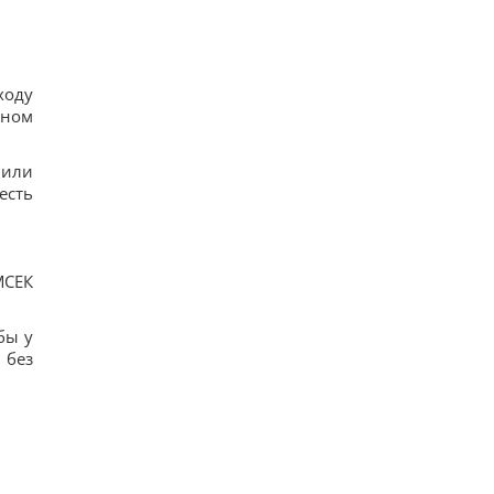
ходу
нном
 или
есть
МСЕК
бы у
 без