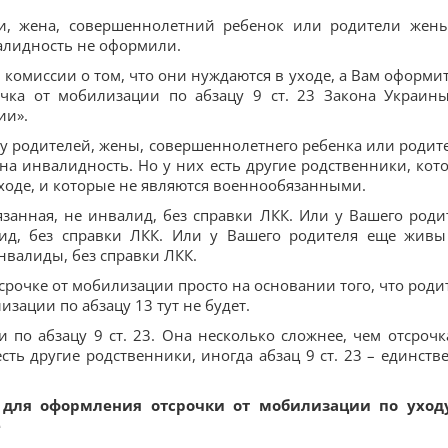
ли, жена, совершеннолетний ребенок или родители жены
алидность не оформили.
 комиссии о том, что они нуждаются в уходе, а Вам оформит
очка от мобилизации по абзацу 9 ст. 23 Закона Украин
ии».
е у родителей, жены, совершеннолетнего ребенка или родит
а инвалидность. Но у них есть другие родственники, кот
ходе, и которые не являются военнообязанными.
бязанная, не инвалид, без справки ЛКК. Или у Вашего роди
лид, без справки ЛКК. Или у Вашего родителя еще живы
нвалиды, без справки ЛКК.
срочке от мобилизации просто на основании того, что роди
зации по абзацу 13 тут не будет.
и по абзацу 9 ст. 23. Она несколько сложнее, чем отсрочк
есть другие родственники, иногда абзац 9 ст. 23 – единств
для оформления отсрочки от мобилизации по уход
е