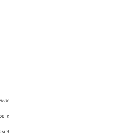
льзя
ов к
ом 9