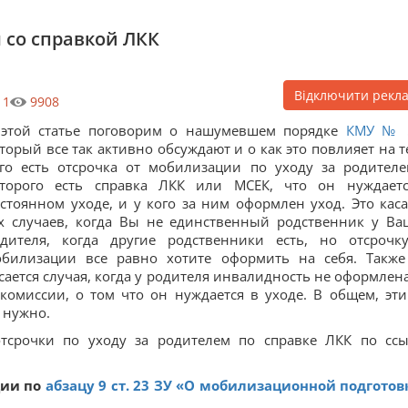
 со справкой ЛКК
Відключити рекл
1
9908
 этой статье поговорим о нашумевшем порядке
КМУ № 
торый все так активно обсуждают и о как это повлияет на те
го есть отсрочка от мобилизации по уходу за родителе
оторого есть справка ЛКК или МСЕК, что он нуждает
стоянном уходе, и у кого за ним оформлен уход. Это каса
х случаев, когда Вы не единственный родственник у Ва
дителя, когда другие родственники есть, но отсрочк
билизации все равно хотите оформить на себя. Также
сается случая, когда у родителя инвалидность не оформлена
комиссии, о том что он нуждается в уходе. В общем, эти
 нужно.
тсрочки по уходу за родителем по справке ЛКК по ссы
ции по
абзацу 9 ст. 23 ЗУ «О мобилизационной подготов