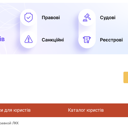
си для юристів
Каталог юристів
правкой ЛКК