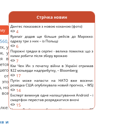
Стрічка новин
Дантес показався з новою коханою (фото)
аму
4
Ryanair додав ще більше рейсів до Марокко:
560
,
одразу три з них – із Польщі
6
х, у
Порожні грядки в серпні - велика помилка: що з
м, у
ними робити після збору врожаю
ся в
7
ется
Кім Чен Ин з початку війни в Україні отримав
шего
$22 мільярди надприбутку, – Bloomberg
у от
17
Путін може напасти на НАТО вже восени:
 это
розвідка США опублікувала новий прогноз, – WSJ
, но
14
 все
Експерт вимкнув одне налаштування Android – і
смартфон перестав розряджатися вночі
15
лке:
Удари Росії по кораблях у Чорному морі: у FP
розкрили наслідки
15
ке и
У чому полягає користь волоських горіхів для