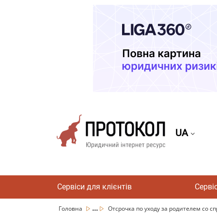
UA
Сервіси для клієнтів
Серві
...
Головна
Отсрочка по уходу за родителем со с