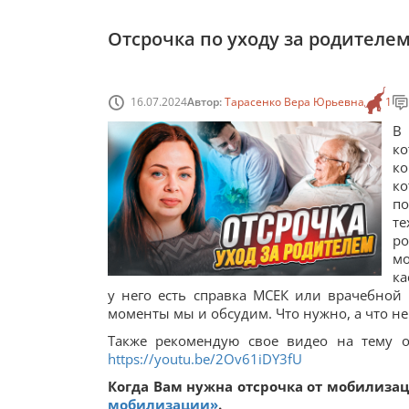
Отсрочка по уходу за родителем
16.07.2024
Автор:
Тарасенко Вера Юрьевна
1
В
ко
ко
к
по
те
ро
мо
ка
у него есть справка МСЕК или врачебной 
моменты мы и обсудим. Что нужно, а что не
Также рекомендую свое видео на тему о
https://youtu.be/2Ov61iDY3fU
Когда Вам нужна отсрочка от мобилиза
мобилизации»
.