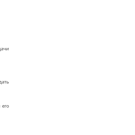
дачи
дать
 его