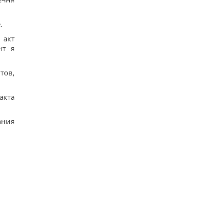
.
 акт
нт я
тов,
акта
ания