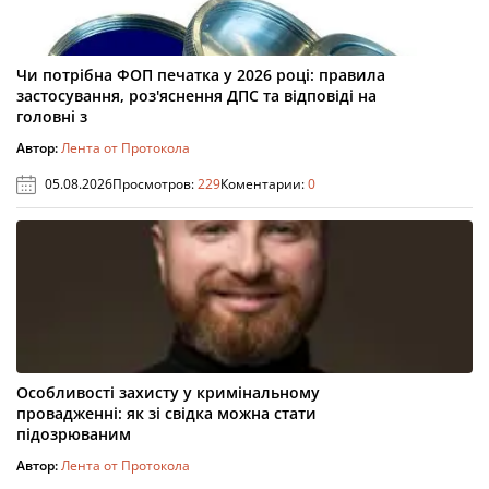
Чи потрібна ФОП печатка у 2026 році: правила
застосування, роз'яснення ДПС та відповіді на
головні з
Автор:
Лента от Протокола
05.08.2026
Просмотров:
229
Коментарии:
0
Особливості захисту у кримінальному
провадженні: як зі свідка можна стати
підозрюваним
Автор:
Лента от Протокола