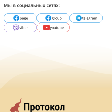
Мы в социальных сетях:
page
group
telegram
viber
youtube