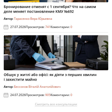
Бронирование отменят с 1 сентября? Что на самом
деле меняет постановление КМУ №692
Автор:
Тарасенко Вера Юрьевна
27.07.2026
Просмотров:
741
Коментарии:
0
Обшук у житлі або офісі: як діяти з перших хвилин
і захистити майно
Автор:
Бессонов Віталій Анатолійович
24.07.2026
Просмотров:
905
Коментарии:
0
Смотреть все консультации