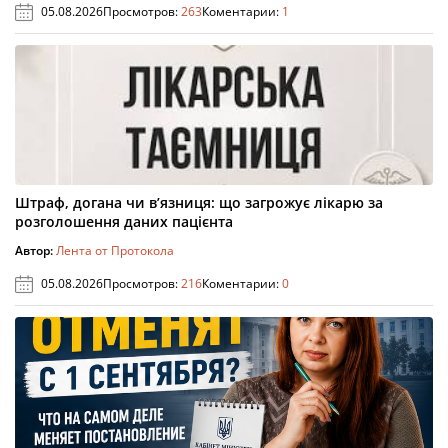
05.08.2026
Просмотров:
263
Коментарии:
1
Штраф, догана чи в’язниця: що загрожує лікарю за
розголошення даних пацієнта
Автор:
Лента от Протокола
05.08.2026
Просмотров:
216
Коментарии:
0