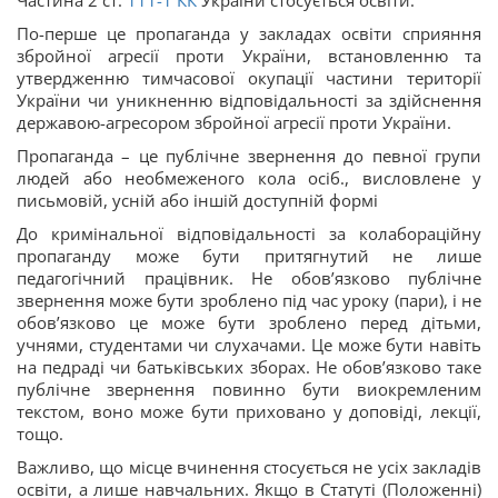
Частина 2 ст.
111-1
КК
України стосується освіти.
По-перше це пропаганда у закладах освіти сприяння
збройної агресії проти України, встановленню та
утвердженню тимчасової окупації частини території
України чи уникненню відповідальності за здійснення
державою-агресором збройної агресії проти України.
Пропаганда – це публічне звернення до певної групи
людей або необмеженого кола осіб., висловлене у
письмовій, усній або іншій доступній формі
До кримінальної відповідальності за колабораційну
пропаганду може бути притягнутий не лише
педагогічний працівник. Не обов’язково публічне
звернення може бути зроблено під час уроку (пари), і не
обов’язково це може бути зроблено перед дітьми,
учнями, студентами чи слухачами. Це може бути навіть
на педраді чи батьківських зборах. Не обов’язково таке
публічне звернення повинно бути виокремленим
текстом, воно може бути приховано у доповіді, лекції,
тощо.
Важливо, що місце вчинення стосується не усіх закладів
освіти, а лише навчальних. Якщо в Статуті (Положенні)