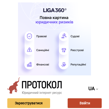
UA
Зареєструватися
Ввійти