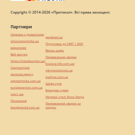
Copyright © 2014-2026 «Протокол». Всі права захищені.
Партнери
Сережки з діамантами
pereklad.ua
alliancetechnika.ua
Підготовка до НМТ / ЗНО
миралинкс
Винна шафа
Веб мастер
Перевезення хворих
https://motokosmos.ua/
hospice-life.com.ua/
Синтезатори
mk-translations.ua
perevod.agency
maltina.com.ua
agrotechnika.com.ua
Шафи купе
europeservice.com.ua
Брендові сумки
текст юа
Натяжні стелі Nova Stelya
Посилання
Перевезення хворих за
kievperevod.com.ua
кордон