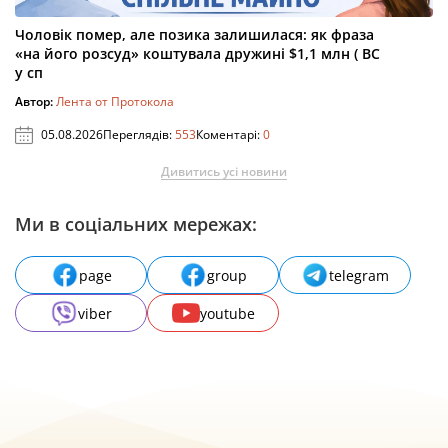
Чоловік помер, але позика залишилася: як фраза
«на його розсуд» коштувала дружині $1,1 млн ( ВС
у сп
Автор:
Лента от Протокола
05.08.2026
Переглядів:
553
Коментарі:
0
Дивитись усі новини
Ми в соціальних мережах:
page
group
telegram
viber
youtube