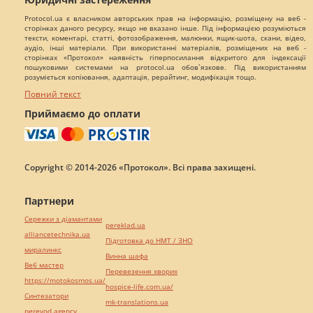
Protocol.ua є власником авторських прав на інформацію, розміщену на веб -
сторінках даного ресурсу, якщо не вказано інше. Під інформацією розуміються
тексти, коментарі, статті, фотозображення, малюнки, ящик-шота, скани, відео,
аудіо, інші матеріали. При використанні матеріалів, розміщених на веб -
сторінках «Протокол» наявність гіперпосилання відкритого для індексації
пошуковими системами на protocol.ua обов`язкове. Під використанням
розуміється копіювання, адаптація, рерайтинг, модифікація тощо.
Повний текст
Приймаємо до оплати
Copyright © 2014-2026 «Протокол». Всі права захищені.
Партнери
Сережки з діамантами
pereklad.ua
alliancetechnika.ua
Підготовка до НМТ / ЗНО
миралинкс
Винна шафа
Веб мастер
Перевезення хворих
https://motokosmos.ua/
hospice-life.com.ua/
Синтезатори
mk-translations.ua
perevod.agency