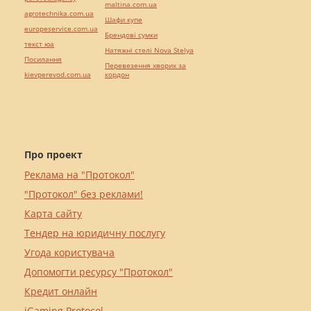
maltina.com.ua
agrotechnika.com.ua
Шафи купе
europeservice.com.ua
Брендові сумки
текст юа
Натяжні стелі Nova Stelya
Посилання
Перевезення хворих за
kievperevod.com.ua
кордон
Про проект
Реклама на "Протокол"
"Протокол" без реклами!
Карта сайту
Тендер на юридичну послугу
Угода користувача
Допомогти ресурсу "Протокол"
Кредит онлайн
iGaming Protocol