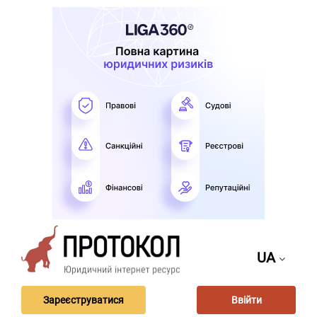
UA
Зареєструватися
Ввійти