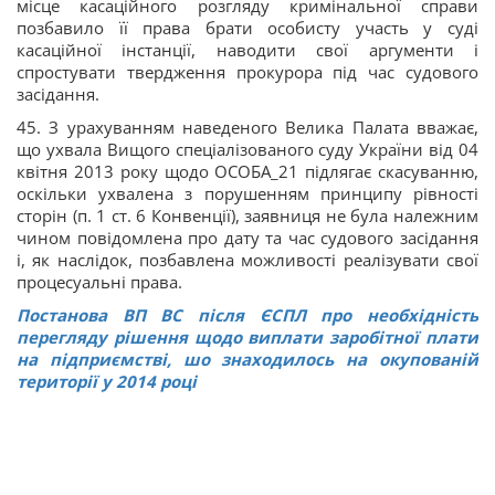
місце касаційного розгляду кримінальної справи
позбавило її права брати особисту участь у суді
касаційної інстанції, наводити свої аргументи і
спростувати твердження прокурора під час судового
засідання.
45. З урахуванням наведеного Велика Палата вважає,
що ухвала Вищого спеціалізованого суду України від 04
квітня 2013 року щодо ОСОБА_21 підлягає скасуванню,
оскільки ухвалена з порушенням принципу рівності
сторін (п. 1 ст. 6 Конвенції), заявниця не була належним
чином повідомлена про дату та час судового засідання
і, як наслідок, позбавлена можливості реалізувати свої
процесуальні права.
Постанова ВП ВС після ЄСПЛ про необхідність
перегляду рішення щодо виплати заробітної плати
на підприємстві, шо знаходилось на окупованій
території у 2014 році