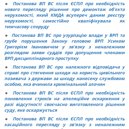
🔸
Постанова ВП ВС після ЄСПЛ про необхідність
нового перегляду рішення про демонтаж об'єкта
нерухомості, який КМДА всупереч даним реєстру
нерухомості, самостійно кваліфікувала як
тимчасову споруду
🔸
Постанова ВП ВС про узурпацію влади у ВРП та
грубе порушення Закону головою ВРП Усиком
Григорієм Івановичем у зв'язку з неналежним
розглядом заяви суддів про допущення членами
ВРП дисциплінарного проступку
🔸
Постанова ВП ВС про належного відповідача у
справі про стягнення шкоди на користь цивільного
позивача з держави за шкоду нанесену службовою
особою, яка вчинила кримінальний злочин
🔸
Постанова ВП ВС після ЄСПЛ про необхідність
поновлення строків на апеляційне оскарження у
разі відсутності своєчасно виготовленого рішення
суду, яке оскаржується
🔸
Постанова ВП ВС після ЄСПЛ про необхідність
касаційного перегляду у зв'язку з неналежним