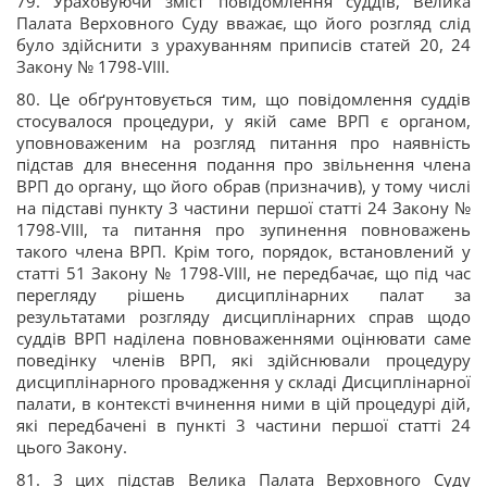
79. Ураховуючи зміст повідомлення суддів, Велика
Палата Верховного Суду вважає, що його розгляд слід
було здійснити з урахуванням приписів статей 20, 24
Закону № 1798-VIII.
80. Це обґрунтовується тим, що повідомлення суддів
стосувалося процедури, у якій саме ВРП є органом,
уповноваженим на розгляд питання про наявність
підстав для внесення подання про звільнення члена
ВРП до органу, що його обрав (призначив), у тому числі
на підставі пункту 3 частини першої статті 24 Закону №
1798-VIII, та питання про зупинення повноважень
такого члена ВРП. Крім того, порядок, встановлений у
статті 51 Закону № 1798-VIII, не передбачає, що під час
перегляду рішень дисциплінарних палат за
результатами розгляду дисциплінарних справ щодо
суддів ВРП наділена повноваженнями оцінювати саме
поведінку членів ВРП, які здійснювали процедуру
дисциплінарного провадження у складі Дисциплінарної
палати, в контексті вчинення ними в цій процедурі дій,
які передбачені в пункті 3 частини першої статті 24
цього Закону.
81. З цих підстав Велика Палата Верховного Суду