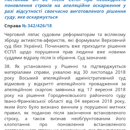
поновлення строків на апеляційне оскарження у
разі відсутності своєчасно виготовленого рішення
суду, яке оскаржується
Справа
№ 342/426/18
Черговий ляпас судовим реформаторам та всілякому
зброду активістів-аферистів, які формували Верховний
суд (без України). Починають вже приходити рішення
ЄСПЛ щодо порушення прав людини вже новими
суддями відразу після їх обрання. Суд зазначив:
38. Як установлено у Рішенні та підтверджується
матеріалами справи, ухвалою від 30 листопада 2018
року Восьмий апеляційний адміністративний суд
відмовив у відкритті апеляційного провадження за
апеляційною скаргою заявника від 17 вересня 2018
року на рішення Городенківського районного суду
Івано-Франківської області від 04 вересня 2018 року,
яким його було визнано винним у порушенні митних
правил, як поданою після закінчення встановленого
строку, а також визнав необґрунтованим його
клопотання про поновлення встановленого