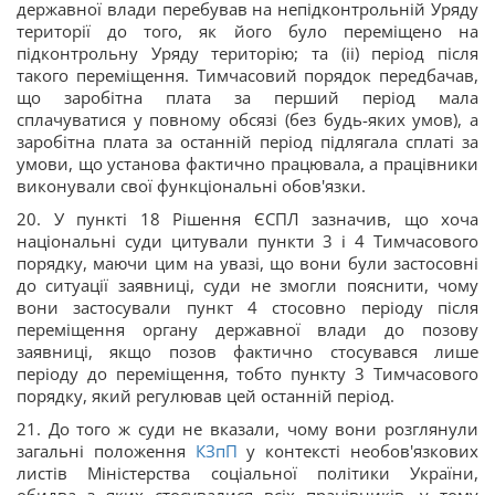
державної влади перебував на непідконтрольній Уряду
території до того, як його було переміщено на
підконтрольну Уряду територію; та (іі) період після
такого переміщення. Тимчасовий порядок передбачав,
що заробітна плата за перший період мала
сплачуватися у повному обсязі (без будь-яких умов), а
заробітна плата за останній період підлягала сплаті за
умови, що установа фактично працювала, а працівники
виконували свої функціональні обов'язки.
20. У пункті 18 Рішення ЄСПЛ зазначив, що хоча
національні суди цитували пункти 3 і 4 Тимчасового
порядку, маючи цим на увазі, що вони були застосовні
до ситуації заявниці, суди не змогли пояснити, чому
вони застосували пункт 4 стосовно періоду після
переміщення органу державної влади до позову
заявниці, якщо позов фактично стосувався лише
періоду до переміщення, тобто пункту 3 Тимчасового
порядку, який регулював цей останній період.
21. До того ж суди не вказали, чому вони розглянули
загальні положення
КЗпП
у контексті необов'язкових
листів Міністерства соціальної політики України,