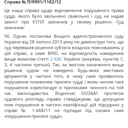
Справа № П/9991/1182/12
Це наша справа щодо відновлення порушеного права
судді, якого було звільнено свавільно і суд не надав
захист про ЄСПЛ зазначив у своєму рішенні. Суд
зазначив:
56. Однак постанова Вищого адміністративного суду
України від 28 лютого 2013 року не демонструє того, що
суд перевірив рішення суб'єкта владних повноважень у
цій справі, а саме ВРЮ, на відповідність наведеним
вище вимогам статті
2
КАС
України (зокрема, пунктів 1,
3, 4 частини третьої). Так, за змістом означеного вище
рішення судом не наведено будь-яких змістових
аргументів у частині того, в чому саме проявилось
порушення позивачем присяги судді і яким чином таке
порушення кореспондує із приписами чинного на той
час законодавства. Водночас ОСОБА1 протягом
судового розгляду справи стверджував, що допущене
ним порушення в частині кваліфікації дій підсудних у
справі № 1-668/11 не підпадає під ознаки саме
«порушення присяги судді».