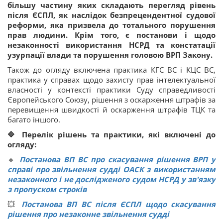
більшу частину яких складають перегляд рівень
після ЄСПЛ, як наслідок безпрецендентної судової
реформи, яка призвела до тотального порушення
прав людини. Крім того, є постанови і щодо
незаконності використання НСРД та констатації
узурпації влади та порушення головою ВРП Закону.
Також до огляду включена практика КГС ВС і КЦС ВС,
практика у справах щодо захисту прав інтелектуальної
власності у контексті практики Суду справедливості
Європейського Союзу, рішення з оскарження штрафів за
перевищення швидкості й оскарження штрафів ТЦК та
багато іншого.
🔷 Перелік рішень та практики, які включені до
огляду:
🔸
Постанова ВП ВС про скасування рішення ВРП у
справі про звільнення судді ОАСК з використанням
незаконного і не дослідженого судом НСРД у зв'язку
з пропуском строків
💥
Постанова ВП ВС після ЄСПЛ щодо скасування
рішення про незаконне звільнення судді