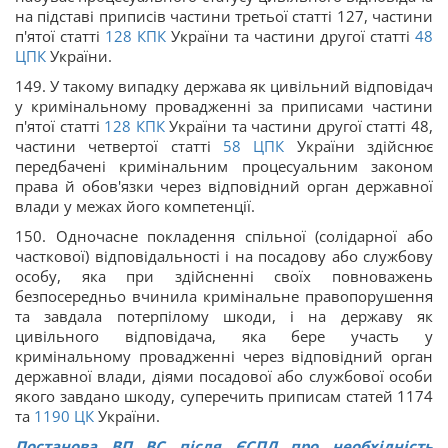
на підставі приписів частини третьої статті 127, частини
п'ятої статті
128
КПК
України та частини другої статті
48
ЦПК
України.
149. У такому випадку держава як цивільний відповідач
у кримінальному провадженні за приписами частини
п'ятої статті
128
КПК
України та частини другої статті 48,
частини четвертої статті
58
ЦПК
України здійснює
передбачені кримінальним процесуальним законом
права й обов'язки через відповідний орган державної
влади у межах його компетенції.
150. Одночасне покладення спільної (солідарної або
часткової) відповідальності і на посадову або службову
особу, яка при здійсненні своїх повноважень
безпосередньо вчинила кримінальне правопорушення
та завдала потерпілому шкоди, і на державу як
цивільного відповідача, яка бере участь у
кримінальному провадженні через відповідний орган
державної влади, діями посадової або службової особи
якого завдано шкоду, суперечить приписам статей 1174
та
1190
ЦК
України.
Постанова ВП ВС після ЄСПЛ про необхідність