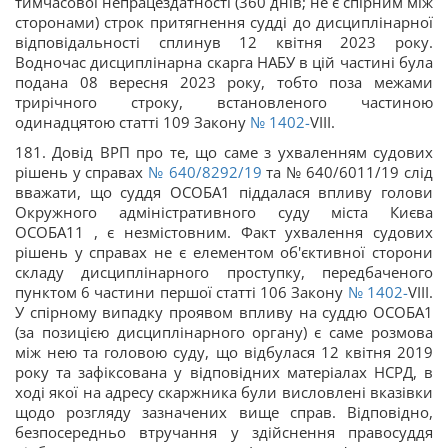
тимчасової непрацездатності (360 днів; не є спірним між
сторонами) строк притягнення судді до дисциплінарної
відповідальності сплинув 12 квітня 2023 року.
Водночас дисциплінарна скарга НАБУ в цій частині була
подана 08 вересня 2023 року, тобто поза межами
трирічного строку, встановленого частиною
одинадцятою статті 109 Закону
№ 1402-
VIII.
181. Довід ВРП про те, що саме з ухваленням судових
рішень у справах
№ 640/8292/19
та № 640/6011/19 слід
вважати, що суддя ОСОБА1 піддалася впливу голови
Окружного адміністративного суду міста Києва
ОСОБА11 , є незмістовним. Факт ухвалення судових
рішень у справах не є елементом об'єктивної сторони
складу дисциплінарного проступку, передбаченого
пунктом 6 частини першої статті 106 Закону
№ 1402-
VIII.
У спірному випадку проявом впливу на суддю ОСОБА1
(за позицією дисциплінарного органу) є саме розмова
між нею та головою суду, що відбулася 12 квітня 2019
року та зафіксована у відповідних матеріалах НСРД, в
ході якої на адресу скаржника були висловлені вказівки
щодо розгляду зазначених вище справ. Відповідно,
безпосередньо втручання у здійснення правосуддя