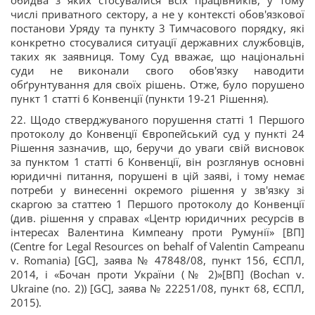
обидва з яких стосувалися всіх працівників, у тому
числі приватного сектору, а не у контексті обов'язкової
постанови Уряду та пункту 3 Тимчасового порядку, які
конкретно стосувалися ситуації державних службовців,
таких як заявниця. Тому Суд вважає, що національні
суди не виконали свого обов'язку наводити
обґрунтування для своїх рішень. Отже, було порушено
пункт 1 статті 6 Конвенції (пункти 19-21 Рішення).
22. Щодо стверджуваного порушення статті 1 Першого
протоколу до Конвенції Європейський суд у пункті 24
Рішення зазначив, що, беручи до уваги свій висновок
за пунктом 1 статті 6 Конвенції, він розглянув основні
юридичні питання, порушені в цій заяві, і тому немає
потреби у винесенні окремого рішення у зв'язку зі
скаргою за статтею 1 Першого протоколу до Конвенції
(див. рішення у справах «Центр юридичних ресурсів в
інтересах Валентина Кимпеану проти Румунії» [ВП]
(Centre for Legal Resources on behalf of Valentin Campeanu
v. Romania) [GC], заява № 47848/08, пункт 156, ЄСПЛ,
2014, і «Бочан проти України (№ 2)»[ВП] (Bochan v.
Ukraine (no. 2)) [GC], заява № 22251/08, пункт 68, ЄСПЛ,
2015).