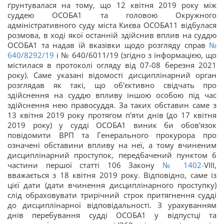
ґрунтувалася на тому, що 12 квітня 2019 року між
суддею ОСОБА1 та головою Окружного
адміністративного суду міста Києва ОСОБА11 відбулася
розмова, в ході якої останній здійснив вплив на суддю
ОСОБА1 та надав їй вказівки щодо розгляду справ
№
640/8292/19
і № 640/6011/19 (згідно з інформацією, що
містилася в протоколі огляду від 07-08 березня 2021
року). Саме указані відомості дисциплінарний орган
розглядав як такі, що об'єктивно свідчать про
здійснення на суддю впливу іншою особою під час
здійснення нею правосуддя. За таких обставин саме з
13 квітня 2019 року протягом п'яти днів (до 17 квітня
2019 року) у судді ОСОБА1 виник би обов'язок
повідомити ВРП та Генерального прокурора про
означені обставини впливу на неї, а тому вчиненим
дисциплінарний проступок, передбачений пунктом 6
частини першої статті 106 Закону
№ 1402-
VIII,
вважається з 18 квітня 2019 року. Відповідно, саме із
цієї дати (дати вчинення дисциплінарного проступку)
слід обраховувати трирічний строк притягнення судді
до дисциплінарної відповідальності. З урахуванням
днів перебування судді ОСОБА1 у відпустці та