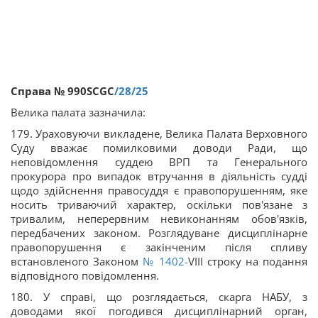
Справа № 990SCGC
/28/25
Велика палата зазначила:
179. Ураховуючи викладене, Велика Палата Верховного
Суду вважає помилковими доводи Ради, що
неповідомлення суддею ВРП та Генерального
прокурора про випадок втручання в діяльність судді
щодо здійснення правосуддя є правопорушенням, яке
носить триваючий характер, оскільки пов'язане з
тривалим, неперервним невиконанням обов'язків,
передбачених законом. Розглядуване дисциплінарне
правопорушення є закінченим після спливу
встановленого Законом
№ 1402-
VIII строку на подання
відповідного повідомлення.
180. У справі, що розглядається, скарга НАБУ, з
доводами якої погодився дисциплінарний орган,