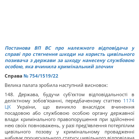
Постанова ВП ВС про належного відповідача у
справі про стягнення шкоди на користь цивільного
позивача з держави за шкоду нанесену службовою
особою, яка вчинила кримінальний злочин
Справа
№ 754/1519/22
Велика палата зробила наступний висновок:
148. Держава, будучи суб'єктом відповідальності в
деліктному зобов'язанні, передбаченому статтею
1174
ЦК
України, що виникло внаслідок вчинення
посадовою або службовою особою органу державної
влади кримінального правопорушення при здійсненні
нею своїх повноважень, у разі пред'явлення потерпілим
цивільного позову у кримінальному провадженні
набуває процесуального статусу цивільного відповідача