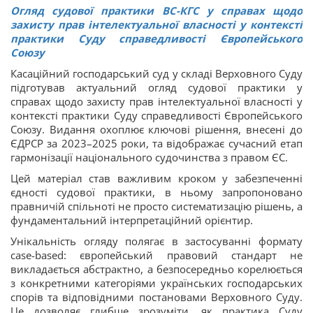
Огляд судової практики ВС-КГС у справах щодо
захисту прав інтелектуальної власності у контексті
практики Суду справедливості Європейського
Союзу
Касаційний господарський суд у складі Верховного Суду
підготував актуальний огляд судової практики у
справах щодо захисту прав інтелектуальної власності у
контексті практики Суду справедливості Європейського
Союзу. Видання охоплює ключові рішення, внесені до
ЄДРСР за 2023–2025 роки, та відображає сучасний етап
гармонізації національного судочинства з правом ЄС.
Цей матеріал став важливим кроком у забезпеченні
єдності судової практики, в ньому запропоновано
правничій спільноті не просто систематизацію рішень, а
фундаментальний інтерпретаційний орієнтир.
Унікальність огляду полягає в застосуванні формату
case-based: європейський правовий стандарт не
викладається абстрактно, а безпосередньо корелюється
з конкретними категоріями українських господарських
спорів та відповідними постановами Верховного Суду.
Це дозволяє глибше зрозуміти, як практика Суду