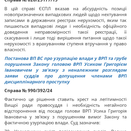
В цій справі ЄСПЛ вказав на абсурдність позиції
новопризначених випадкових людей щодо нехтування
записами в державних реєстрах нерухомості, яким так
пишаються випадкові люди і необхідність офіційного
доведення неправомірності такої реєстрації, її
скасування і лише тоді вирішення питання щодо такої
нерухомості з врахуванням ступеня втручання у право
власності.
Постанова ВП ВС про узурпацію влади у ВРП та грубе
порушення Закону головою ВРП Усиком Григорієм
Івановичем у зв'язку з неналежним розглядом
заяви суддів про допущення членами ВРП
дисциплінарного проступку
Справа № 990/392/24
Фактично це рішення ставить хрест на легітимності
Вищої ради правосуддя і необхідність негайного
відсторонення від посади голови ВРП Усика Григорія
Івановича у зв'язку з порушенням вимог Закону та
фактичною узурпацією влади. Суд зазначив: