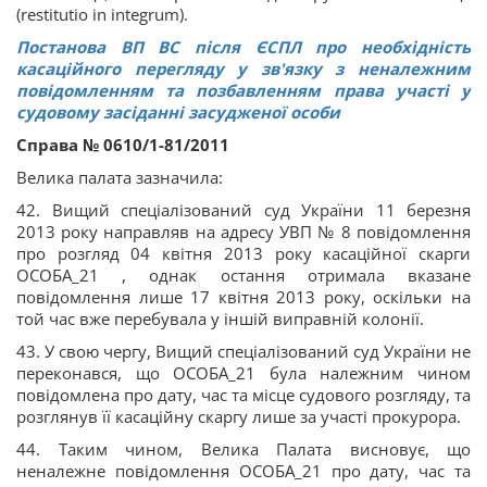
(restitutio in integrum).
Постанова ВП ВС після ЄСПЛ про необхідність
касаційного перегляду у зв'язку з неналежним
повідомленням та позбавленням права участі у
судовому засіданні засудженої особи
Справа № 0610/1-81/2011
Велика палата зазначила:
42. Вищий спеціалізований суд України 11 березня
2013 року направляв на адресу УВП № 8 повідомлення
про розгляд 04 квітня 2013 року касаційної скарги
ОСОБА_21 , однак остання отримала вказане
повідомлення лише 17 квітня 2013 року, оскільки на
той час вже перебувала у іншій виправній колонії.
43. У свою чергу, Вищий спеціалізований суд України не
переконався, що ОСОБА_21 була належним чином
повідомлена про дату, час та місце судового розгляду, та
розглянув її касаційну скаргу лише за участі прокурора.
44. Таким чином, Велика Палата висновує, що
неналежне повідомлення ОСОБА_21 про дату, час та