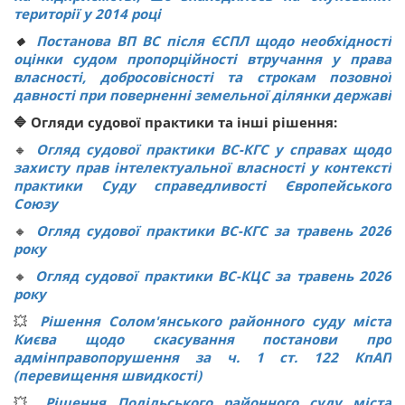
території у 2014 році
🔸
Постанова ВП ВС після ЄСПЛ щодо необхідності
оцінки судом пропорційності втручання у права
власності, добросовісності та строкам позовної
давності при поверненні земельної ділянки державі
🔷 Огляди судової практики та інші рішення:
🔸
Огляд судової практики ВС-КГС у справах щодо
захисту прав інтелектуальної власності у контексті
практики Суду справедливості Європейського
Союзу
🔸
Огляд судової практики ВС-КГС за травень 2026
року
🔸
Огляд судової практики ВС-КЦС за травень 2026
року
💥
Рішення Солом'янського районного суду міста
Києва щодо скасування постанови про
адмінправопорушення за ч. 1 ст. 122 КпАП
(перевищення швидкості)
💥
Рішення Подільського районного суду міста