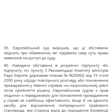
39. Європейський суд вирішив, що ці обставини
свідчать про обмеження, які підірвали саму суть права
заявників на доступ до суду.
40. Наведена обставина в розумінні підпункту «b»
підпункту «іі» пункту ІІ Рекомендації Комітету міністрів
Ради Європи державам-членам № R(2000)2 від 19 січня
2000 року «Щодо повторного розгляду або поновлення
провадження у певних справах на національному рівні
після прийняття рішень Європейським судом з прав
людини» є передумовою для поновлення провадження
у справі як найбільш ефективного, якщо й не єдиного
засобу для відновлення попереднього правового
становища, яке сторона мала до порушення Конвенції