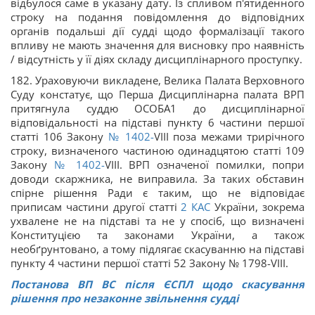
відбулося саме в указану дату. Із спливом п'ятиденного
строку на подання повідомлення до відповідних
органів подальші дії судді щодо формалізації такого
впливу не мають значення для висновку про наявність
/ відсутність у її діях складу дисциплінарного проступку.
182. Ураховуючи викладене, Велика Палата Верховного
Суду констатує, що Перша Дисциплінарна палата ВРП
притягнула суддю ОСОБА1 до дисциплінарної
відповідальності на підставі пункту 6 частини першої
статті 106 Закону
№ 1402-
VIII поза межами трирічного
строку, визначеного частиною одинадцятою статті 109
Закону
№ 1402-
VIII. ВРП означеної помилки, попри
доводи скаржника, не виправила. За таких обставин
спірне рішення Ради є таким, що не відповідає
приписам частини другої статті
2
КАС
України, зокрема
ухвалене не на підставі та не у спосіб, що визначені
Конституцією та законами України, а також
необґрунтовано, а тому підлягає скасуванню на підставі
пункту 4 частини першої статті 52 Закону № 1798-VIII.
Постанова ВП ВС після ЄСПЛ щодо скасування
рішення про незаконне звільнення судді