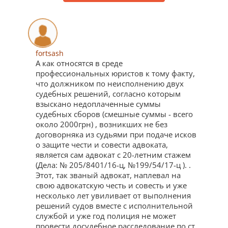
fortsash
А как относятся в среде
профессиональных юристов к тому факту,
что должником по неисполнению двух
судебных решений, согласно которым
взыскано недоплаченные суммы
судебных сборов (смешные суммы - всего
около 2000грн) , возникших не без
договорняка из судьями при подаче исков
о защите чести и совести адвоката,
является сам адвокат с 20-летним стажем
(Дела: № 205/8401/16-ц, №199/54/17-ц ). .
Этот, так званый адвокат, наплевал на
свою адвокатскую честь и совесть и уже
несколько лет увиливает от выполнения
решений судов вместе с исполнительной
службой и уже год полиция не может
провести досудебное расследование по ст.