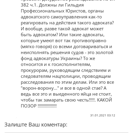
382 ч.1. Должны ли Гильдия
Профессиональных Юристов, органы
адвокатского самоуправления как-то
реагировать на действия такого адвоката?
И вообще, разве такой адвокат может
быть адвокатом? Или такие адвокаты,
которые умеют вот так противоправно
(мягко говоря) со всеми договариваться и
неисполнять решения судов - это золотой
фонд адвокатуры Украины? То же
относится и к госисполнителям,
прокурорам, руководящим следствием и
следователям нацполиции, проводящим
расследования по этим делам. Или это все
"ворон-ворону..." и все в одной стае? А
ведь все это и выеденного яйца не стоит,
чтобы так замарать свою честь!!!!!. КАКОЙ
ПОЗОР !!!!!!!!!!!!!!!!
31.01.2021 03:12
Залиште Ваш коментар: