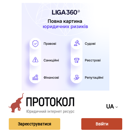
UA
Зареєструватися
Ввійти