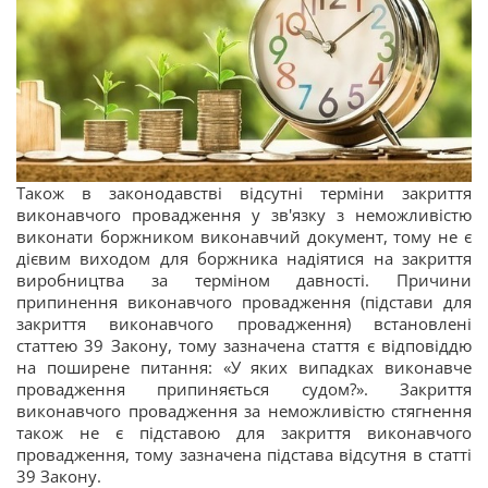
Також в законодавстві відсутні терміни закриття
виконавчого провадження у зв'язку з неможливістю
виконати боржником виконавчий документ, тому не є
дієвим виходом для боржника надіятися на закриття
виробництва за терміном давності. Причини
припинення виконавчого провадження (підстави для
закриття виконавчого провадження) встановлені
статтею 39 Закону, тому зазначена стаття є відповіддю
на поширене питання: «У яких випадках виконавче
провадження припиняється судом?». Закриття
виконавчого провадження за неможливістю стягнення
також не є підставою для закриття виконавчого
провадження, тому зазначена підстава відсутня в статті
39 Закону.