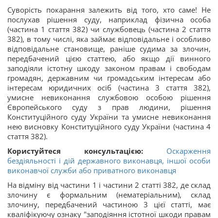
Суворість покарання залежить від того, хто саме! Не
послухав рішення суду, наприклад фізична особа
(частина 1 стаття 382) чи службовець (частина 2 стаття
382), в тому числі, яка займає відповідальне і особливо
відповідальне становище, раніше судима за злочин,
передбачений цією статтею, або якщо дії винного
заподіяли істотну шкоду законом правам і свободам
громадян, державним чи громадським інтересам або
інтересам юридичних осіб (частина 3 стаття 382),
умисне невиконання службовою особою рішення
Європейського суду з прав людини, рішення
Конституційного суду України та умисне невиконання
нею висновку Конституційного суду України (частина 4
стаття 382).
Користуйтеся консультацією:
Оскарження
бездіяльності і дій державного виконавця, іншої особи
виконавчої служби або приватного виконавця
На відміну від частини 1 і частини 2 статті 382, ​​де склад
злочину є формальним (нематеріальним), склад
злочину, передбачений частиною 3 цієї статті, має
кваліфікуючу ознаку "заподіяння істотної шкоди правам