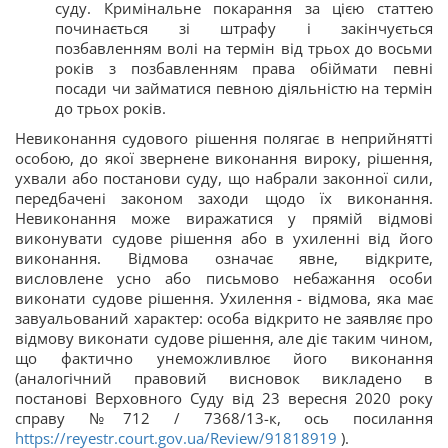
суду. Кримінальне покарання за цією статтею
починається зі штрафу і закінчується
позбавленням волі на термін від трьох до восьми
років з позбавленням права обіймати певні
посади чи займатися певною діяльністю на термін
до трьох років.
Невиконання судового рішення полягає в неприйнятті
особою, до якої звернене виконання вироку, рішення,
ухвали або постанови суду, що набрали законної сили,
передбачені законом заходи щодо їх виконання.
Невиконання може виражатися у прямій відмові
виконувати судове рішення або в ухиленні від його
виконання. Відмова означає явне, відкрите,
висловлене усно або письмово небажання особи
виконати судове рішення. Ухилення - відмова, яка має
завуальований характер: особа відкрито не заявляє про
відмову виконати судове рішення, але діє таким чином,
що фактично унеможливлює його виконання
(аналогічний правовий висновок викладено в
постанові Верховного Суду від 23 вересня 2020 року
справу №712 / 7368/13-к, ось посилання
https://reyestr.court.gov.ua/Review/91818919
).