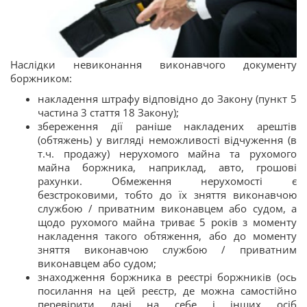
Наслідки невиконання виконавчого документу
боржником:
накладення штрафу відповідно до Закону (пункт 5
частина 3 стаття 18 Закону);
збереження дії раніше накладених арештів
(обтяжень) у вигляді неможливості відчуження (в
т.ч. продажу) нерухомого майна та рухомого
майна боржника, наприклад, авто, грошові
рахунки. Обмеження нерухомості є
безстроковими, тобто до їх зняття виконавчою
службою / приватним виконавцем або судом, а
щодо рухомого майна триває 5 років з моменту
накладення такого обтяження, або до моменту
зняття виконавчою службою / приватним
виконавцем або судом;
знаходження боржника в реєстрі боржників (ось
посилання на цей реєстр, де можна самостійно
перевірити дані на себе і інших осіб