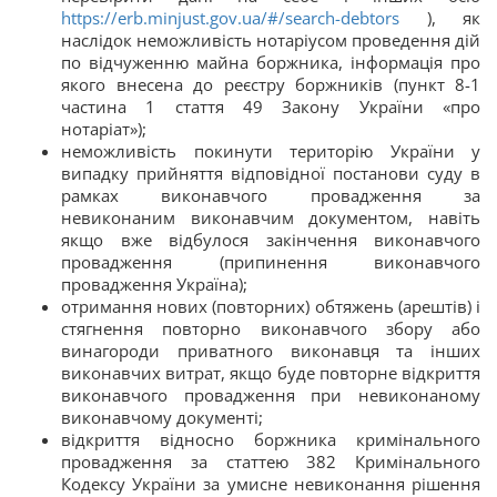
https://erb.minjust.gov.ua/#/search-debtors
), як
наслідок неможливість нотаріусом проведення дій
по відчуженню майна боржника, інформація про
якого внесена до реєстру боржників (пункт 8-1
частина 1 стаття 49 Закону України «про
нотаріат»);
неможливість покинути територію України у
випадку прийняття відповідної постанови суду в
рамках виконавчого провадження за
невиконаним виконавчим документом, навіть
якщо вже відбулося закінчення виконавчого
провадження (припинення виконавчого
провадження Україна);
отримання нових (повторних) обтяжень (арештів) і
стягнення повторно виконавчого збору або
винагороди приватного виконавця та інших
виконавчих витрат, якщо буде повторне відкриття
виконавчого провадження при невиконаному
виконавчому документі;
відкриття відносно боржника кримінального
провадження за статтею 382 Кримінального
Кодексу України за умисне невиконання рішення