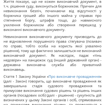
Життя показує, що не кожен виконавчий документ, в
т.ч. рішення суду, виконується боржником. Причин для
невиконання безліч, починаючи від відсутності у
боржника грошей або іншого майна у справах про
стягнення боргу, штрафів тощо, до навмисного
ухилення боржником або створення перешкод у
виконанні виконавчого документу.
Невиконання виконавчого документу призводить до
не відновлення порушеного права стягувача (позивач
по справі, тобто особа на користь якої ухвалено
рішення), тому що фактично залишається не виконаний
виконавчий документ. Як наслідок, падає «тінь
недовіри» на ланцюжок суд (інший державний орган) -
державна виконавча служба або приватний
виконавець.
Стаття 1 Закону України «
Про виконавче провадження
»
(далі - Закон) говорить, що виконавче провадження як
завершальна стадія судового провадження та
примусове виконання судових рішень та рішень інших
органів (посадових осіб) (далі - рішення) - сукупність дій
визначених у цьому Законі органів і осіб, спрямованих
на примусове виконання рішень та проводяться з