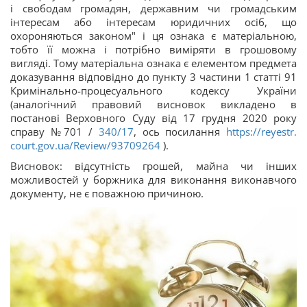
і свободам громадян, державним чи громадським
інтересам або інтересам юридичних осіб, що
охороняються законом" і ця ознака є матеріальною,
тобто її можна і потрібно виміряти в грошовому
вигляді. Тому матеріальна ознака є елементом предмета
доказування відповідно до пункту 3 частини 1 статті 91
Кримінально-процесуального кодексу України
(аналогічний правовий висновок викладено в
постанові Верховного Суду від 17 грудня 2020 року
справу №701 /
340/17
, ось посилання
https://reyestr.
court.gov.ua/Review/93709264
).
Висновок: відсутність грошей, майна чи інших
можливостей у боржника для виконання виконавчого
документу, не є поважною причиною.