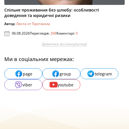
Спільне проживання без шлюбу: особливості
доведення та юридичні ризики
Автор:
Лента от Протокола
06.08.2026
Переглядів:
268
Коментарі:
0
Дивитись всі консультації
Ми в соціальних мережах:
page
group
telegram
viber
youtube