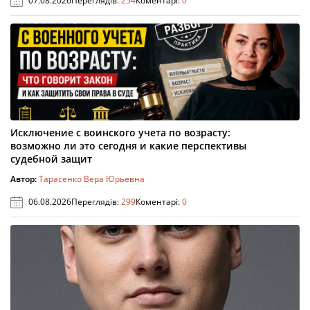
07.08.2026
Переглядів:
254
Коментарі:
0
Исключение с воинского учета по возрасту:
возможно ли это сегодня и какие перспективы
судебной защит
Автор:
Тарасенко Вера Юрьевна
06.08.2026
Переглядів:
299
Коментарі:
0