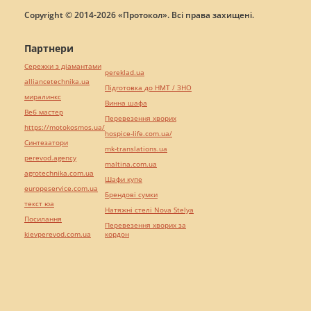
Copyright © 2014-2026 «Протокол». Всі права захищені.
Партнери
Сережки з діамантами
pereklad.ua
alliancetechnika.ua
Підготовка до НМТ / ЗНО
миралинкс
Винна шафа
Веб мастер
Перевезення хворих
https://motokosmos.ua/
hospice-life.com.ua/
Синтезатори
mk-translations.ua
perevod.agency
maltina.com.ua
agrotechnika.com.ua
Шафи купе
europeservice.com.ua
Брендові сумки
текст юа
Натяжні стелі Nova Stelya
Посилання
Перевезення хворих за
kievperevod.com.ua
кордон