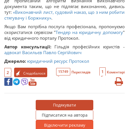
де прописаний алгоритм визнання виконавчого
документа таким, що не підлягає виконанню, дивись
тут:
«Виконавчий лист, судовий наказ, що з ним робити
стягувачу і боржнику»
.
Якщо Вам потрібна послуга професіонала, пропонуємо
скористатися сервісом "
Тендер на юридичну допомогу
"
від юридичного порталу Протокол.
Автор консультації:
Гільдія професійних юристів -
адвокат Васильєв Павло Сергійович
Джерело:
юридичний ресурс Протокол
1
15749
2
Переглядів
Коментарі
Сподобалося
Подякувати
Підписатися на автора
Відключити рекламу