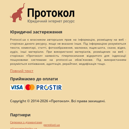
Юридичні застереження
Protocol.ua є власником авторських прав на інформацію, розміщену на веб -
сторінках даного ресурсу, якщо не вказано інше. Під інформацією розуміються
тексти, коментарі, статті, фотозображення, малюнки, ящик-шота, скани, відео,
аудіо, інші матеріали. При використанні матеріалів, розміщених на веб -
сторінках «Протокол» наявність гіперпосилання відкритого для індексації
пошуковими системами на protocol.ua обов`язкове. Під використанням
розуміється копіювання, адаптація, рерайтинг, модифікація тощо.
Повний текст
Приймаємо до оплати
Copyright © 2014-2026 «Протокол». Всі права захищені.
Партнери
Сережки з діамантами
pereklad.ua
alliancetechnika.ua