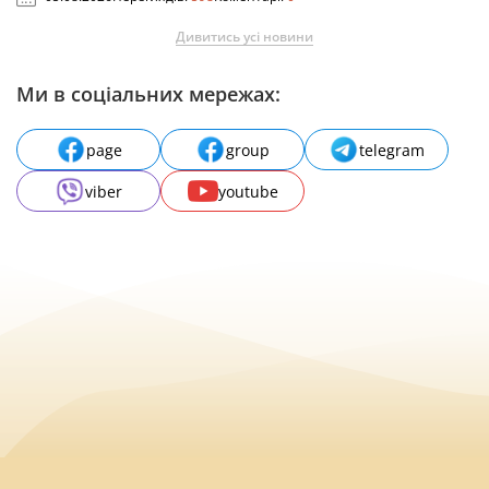
Дивитись усі новини
Ми в соціальних мережах:
page
group
telegram
viber
youtube