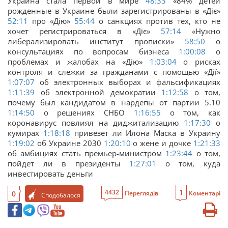
Украина стала первой в мире
48:33
«84% детей
рожденные в Украине были зарегистрированы в «Дiє»
52:11
про «Дiю»
55:44
о санкциях против тех, кто не
хочет регистрироваться в «Дiє»
57:14
«Нужно
либерализировать институт прописки»
58:50
о
консультациях по вопросам бизнеса
1:00:08
о
проблемах и жалобах на «Дiю»
1:03:04
о рисках
контроля и слежки за гражданами с помощью «Дiї»
1:07:07
об электронных выборах и фальсификациях
1:11:39
об электронной демократии
1:12:58
о том,
почему был кандидатом в нардепы от партии 5.10
1:14:50
о решениях СНБО
1:16:55
о том, как
коронавирус повлиял на диджитализацию
1:17:30
о
кумирах
1:18:18
привезет ли Илона Маска в Украину
1:19:02
об Украине 2030
1:20:10
о жене и дочке
1:21:33
об амбициях стать премьер-министром
1:23:44
о том,
пойдет ли в президенты
1:27:01
о том, куда
инвестировать деньги
1
4432
0
Переглядів
Коментарі
Сподобалося