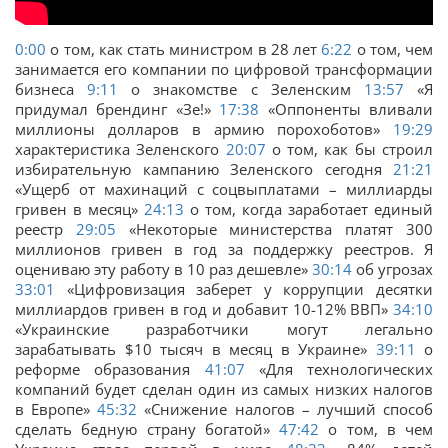
0:00
о том, как стать министром в 28 лет
6:22
о том, чем
занимается его компании по цифровой трансформации
бизнеса
9:11
о знакомстве с Зеленским
13:57
«Я
придумал брендинг «Зе!»
17:38
«Оппоненты вливали
миллионы долларов в армию порохоботов»
19:29
характеристика Зеленского
20:07
о том, как бы строил
избирательную кампанию Зеленского сегодня
21:21
«Ущерб от махинаций с соцвыплатами – миллиарды
гривен в месяц»
24:13
о том, когда заработает единый
реестр
29:05
«Некоторые министерства платят 300
миллионов гривен в год за поддержку реестров. Я
оцениваю эту работу в 10 раз дешевле»
30:14
об угрозах
33:01
«Цифровизация заберет у коррупции десятки
миллиардов гривен в год и добавит 10-12% ВВП»
34:10
«Украинские разработчики могут легально
зарабатывать $10 тысяч в месяц в Украине»
39:11
о
реформе образования
41:07
«Для технологических
компаний будет сделан один из самых низких налогов
в Европе»
45:32
«Снижение налогов – лучший способ
сделать бедную страну богатой»
47:42
о том, в чем