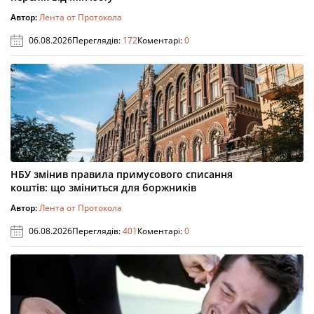
Автор:
Лента от Протокола
06.08.2026
Переглядів:
172
Коментарі:
0
НБУ змінив правила примусового списання
коштів: що зміниться для боржників
Автор:
Лента от Протокола
06.08.2026
Переглядів:
401
Коментарі:
0