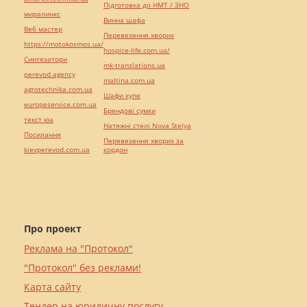
Підготовка до НМТ / ЗНО
миралинкс
Винна шафа
Веб мастер
Перевезення хворих
https://motokosmos.ua/
hospice-life.com.ua/
Синтезатори
mk-translations.ua
perevod.agency
maltina.com.ua
agrotechnika.com.ua
Шафи купе
europeservice.com.ua
Брендові сумки
текст юа
Натяжні стелі Nova Stelya
Посилання
Перевезення хворих за
kievperevod.com.ua
кордон
Про проект
Реклама на "Протокол"
"Протокол" без реклами!
Карта сайту
Тендер на юридичну послугу