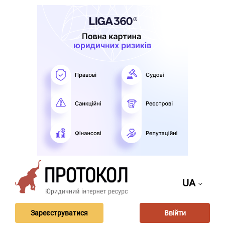
UA
Зареєструватися
Ввійти