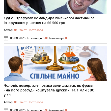
Суд оштрафував командира військової частини за
ігнорування рішення на 66 560 грн
Автор:
Лента от Протокола
05.08.2026
Переглядів:
501
Коментарі:
0
Чоловік помер, але позика залишилася: як фраза
«на його розсуд» коштувала дружині $1,1 млн ( ВС
у сп
Автор:
Лента от Протокола
05.08.2026
Переглядів:
598
Коментарі:
0