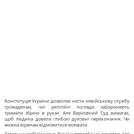
Конституція України дозволяє нести невійськову службу
громадянам, чиї релігійні погляди забороняють
тримати зброю в руках. Але Верховний Суд вимагає,
щоб людина довела глибокі духовні переконання.
Ч
и
можна вірянам відмовитися воювати.
Загальна мобілізація в Україні передбачає винятки для