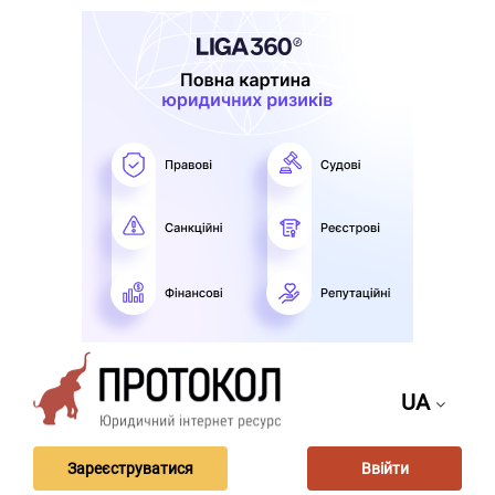
UA
Зареєструватися
Ввійти