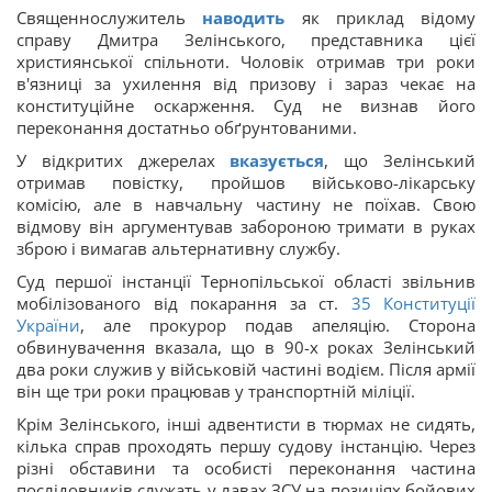
Священнослужитель
наводить
як приклад відому
справу Дмитра Зелінського, представника цієї
християнської спільноти. Чоловік отримав три роки
в'язниці за ухилення від призову і зараз чекає на
конституційне оскарження. Суд не визнав його
переконання достатньо обґрунтованими.
У відкритих джерелах
вказується
, що Зелінський
отримав повістку, пройшов військово-лікарську
комісію, але в навчальну частину не поїхав. Свою
відмову він аргументував забороною тримати в руках
зброю і вимагав альтернативну службу.
Суд першої інстанції Тернопільської області звільнив
мобілізованого від покарання за ст.
35
Конституції
України
, але прокурор подав апеляцію. Сторона
обвинувачення вказала, що в 90-х роках Зелінський
два роки служив у військовій частині водієм. Після армії
він ще три роки працював у транспортній міліції.
Крім Зелінського, інші адвентисти в тюрмах не сидять,
кілька справ проходять першу судову інстанцію. Через
різні обставини та особисті переконання частина
послідовників служать у лавах ЗСУ на позиціях бойових