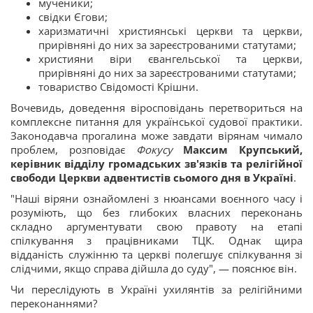
мученики;
свідки Єгови;
харизматичні християнські церкви та церкви,
прирівняні до них за зареєстрованими статутами;
християни віри євангельської та церкви,
прирівняні до них за зареєстрованими статутами;
товариство Свідомості Крішни.
Вочевидь, доведення віросповідань перетвориться на
комплексне питання для української судової практики.
Законодавча прогалина може завдати вірянам чимало
проблем, розповідає
Фокусу
Максим Крупський,
керівник відділу громадських зв'язків та релігійної
свободи Церкви адвентистів сьомого дня в Україні
.
"Наші віряни ознайомлені з нюансами воєнного часу і
розуміють, що без глибоких власних переконань
складно аргументувати свою правоту на етапі
спілкування з працівниками ТЦК. Однак щира
відданість служінню та церкві полегшує спілкування зі
слідчими, якщо справа дійшла до суду", — пояснює він.
Чи переслідують в Україні ухилянтів за релігійними
переконаннями?