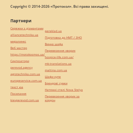
Copyright © 2014-2026 «Протокол». Всі права захищені.
Партнери
Сережки з діамантами
pereklad.ua
alliancetechnika.ua
Підготовка до НМТ / ЗНО
миралинкс
Винна шафа
Веб мастер
Перевезення хворих
https://motokosmos.ua/
hospice-life.com.ua/
Синтезатори
mk-translations.ua
perevod.agency
maltina.com.ua
agrotechnika.com.ua
Шафи купе
europeservice.com.ua
Брендові сумки
текст юа
Натяжні стелі Nova Stelya
Посилання
Перевезення хворих за
kievperevod.com.ua
кордон