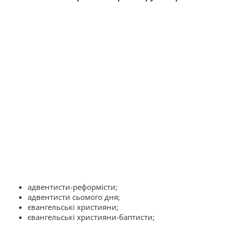
адвентисти-реформісти;
адвентисти сьомого дня;
євангельські християни;
євангельські християни-баптисти;