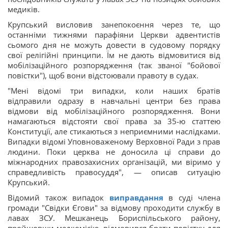
медиків.
Крупський висловив занепокоєння через те, що
останніми тижнями парафіяни Церкви адвентистів
сьомого дня не можуть довести в судовому порядку
свої релігійні принципи. Їм не дають відмовитися від
мобілізаційного розпорядження (так званої "бойової
повістки"), щоб вони відстоювали правоту в судах.
"Мені відомі три випадки, коли наших братів
відправили одразу в навчальні центри без права
відмови від мобілізаційного розпорядження. Вони
намагаються відстояти свої права за 35-ю статтею
Конституції, але стикаються з неприємними наслідками.
Випадки відомі Уповноваженому Верховної Ради з прав
людини. Поки церква не доносила ці справи до
міжнародних правозахисних організацій, ми віримо у
справедливість правосуддя", — описав ситуацію
Крупський.
Відомий також випадок
виправдання
в суді члена
громади "Свідки Єгови" за відмову проходити службу в
лавах ЗСУ. Мешканець Бориспільського району,
пройшовши медкомісію, відмовився брати повістку для