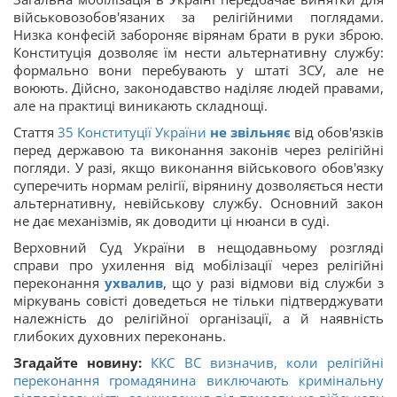
військовозобов'язаних за релігійними поглядами.
Низка конфесій забороняє вірянам брати в руки зброю.
Конституція дозволяє їм нести альтернативну службу:
формально вони перебувають у штаті ЗСУ, але не
воюють. Дійсно, законодавство наділяє людей правами,
але на практиці виникають складнощі.
Стаття
35
Конституції України
не звільняє
від обов'язків
перед державою та виконання законів через релігійні
погляди. У разі, якщо виконання військового обов'язку
суперечить нормам релігії, вірянину дозволяється нести
альтернативну, невійськову службу. Основний закон
не дає механізмів, як доводити ці нюанси в суді.
Верховний Суд України в нещодавньому розгляді
справи про ухилення від мобілізації через релігійні
переконання
ухвалив
, що у разі відмови від служби з
міркувань совісті доведеться не тільки підтверджувати
належність до релігійної організації, а й наявність
глибоких духовних переконань.
Згадайте новину:
ККС ВС визначив, коли релігійні
переконання громадянина виключають кримінальну