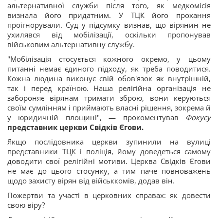
альтернативної служби після того, як медкомісія
визнала його придатним. У ТЦК його прохання
проігнорували. Суд у підсумку визнав, що вірянин не
ухилявся від мобілізації, оскільки пропонував
військовим альтернативну службу.
"Мобілізація стосується кожного окремо, у цьому
питанні немає єдиного підходу, як треба поводитися.
Кожна людина виконує свій обов'язок як внутрішній,
так і перед країною. Наша релігійна організація не
забороняє вірянам тримати зброю, вони керуються
своїм сумлінням і приймають власні рішення, зокрема й
у юридичній площині", — прокоментував
Фокусу
представник церкви Свідків Єгови.
Якщо послідовника церкви зупинили на вулиці
представники ТЦК і поліція, йому доведеться самому
доводити свої релігійні мотиви. Церква Свідків Єгови
не має до цього стосунку, а тим паче повноважень
щодо захисту вірян від військкомів, додав він.
Пожертви та участі в церковних справах: як довести
свою віру?