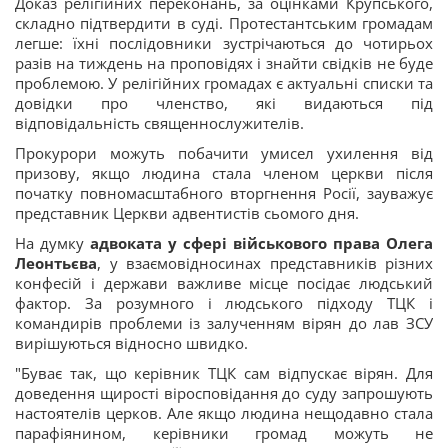
Доказ релігійних переконань, за оцінками Крупського,
складно підтвердити в суді. Протестантським громадам
легше: їхні послідовники зустрічаються до чотирьох
разів на тиждень на проповідях і знайти свідків не буде
проблемою. У релігійних громадах є актуальні списки та
довідки про членство, які видаються під
відповідальність священнослужителів.
Прокурори можуть побачити умисел ухилення від
призову, якщо людина стала членом церкви після
початку повномасштабного вторгнення Росії, зауважує
представник Церкви адвентистів сьомого дня.
На думку
адвоката у сфері військового права Олега
Леонтьєва
, у взаємовідносинах представників різних
конфесій і держави важливе місце посідає людський
фактор. За розумного і людського підходу ТЦК і
командирів проблеми із залученням вірян до лав ЗСУ
вирішуються відносно швидко.
"Буває так, що керівник ТЦК сам відпускає вірян. Для
доведення щирості віросповідання до суду запрошують
настоятелів церков. Але якщо людина нещодавно стала
парафіянином, керівники громад можуть не