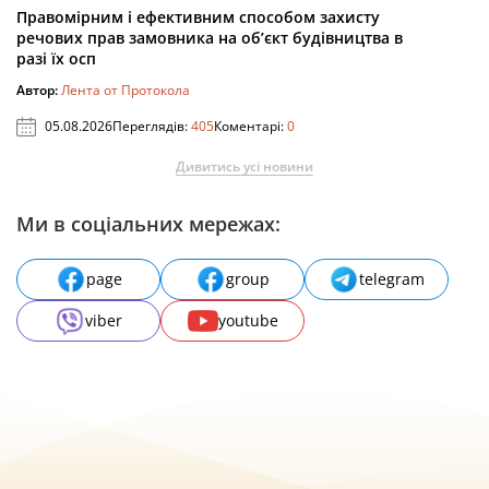
Правомірним і ефективним способом захисту
речових прав замовника на об’єкт будівництва в
разі їх осп
Автор:
Лента от Протокола
05.08.2026
Переглядів:
405
Коментарі:
0
Дивитись усі новини
Ми в соціальних мережах:
page
group
telegram
viber
youtube