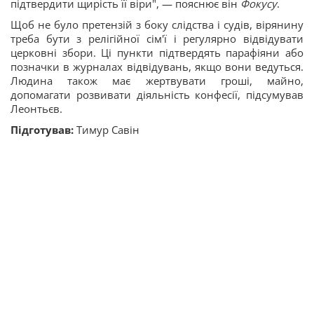
підтвердити щирість її віри", — пояснює він
Фокусу
.
Щоб не було претензій з боку слідства і судів, вірянину
треба бути з релігійної сім'ї і регулярно відвідувати
церковні збори. Ці пункти підтвердять парафіяни або
позначки в журналах відвідувань, якщо вони ведуться.
Людина також має жертвувати гроші, майно,
допомагати розвивати діяльність конфесії, підсумував
Леонтьєв.
Підготував:
Тимур Савін