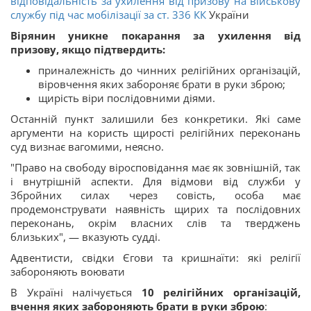
відповідальність за ухилення від призову на військову
службу під час мобілізації за ст.
336
КК
України
Вірянин уникне покарання за ухилення від
призову, якщо підтвердить:
приналежність до чинних релігійних організацій,
віровчення яких забороняє брати в руки зброю;
щирість віри послідовними діями.
Останній пункт залишили без конкретики. Які саме
аргументи на користь щирості релігійних переконань
суд визнає вагомими, неясно.
"Право на свободу віросповідання має як зовнішній, так
і внутрішній аспекти. Для відмови від служби у
Збройних силах через совість, особа має
продемонструвати наявність щирих та послідовних
переконань, окрім власних слів та тверджень
близьких", — вказують судді.
Адвентисти, свідки Єгови та кришнаїти: які релігії
забороняють воювати
В Україні налічується
10 релігійних організацій,
вчення яких забороняють брати в руки зброю
: