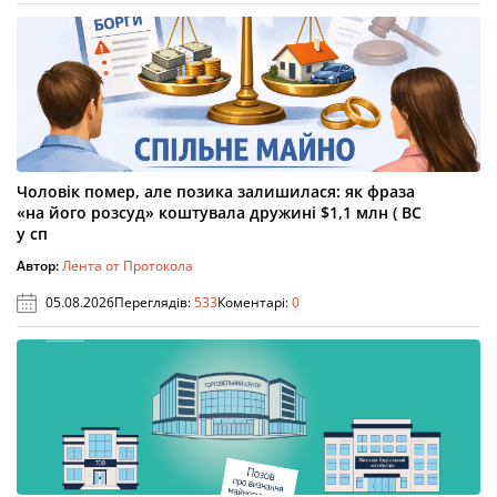
Чоловік помер, але позика залишилася: як фраза
«на його розсуд» коштувала дружині $1,1 млн ( ВС
у сп
Автор:
Лента от Протокола
05.08.2026
Переглядів:
533
Коментарі:
0