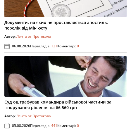
Документи, на яких не проставляється апостиль:
перелік від Мін’юсту
Автор:
Лента от Протокола
06.08.2026
Переглядів:
121
Коментарі:
0
Суд оштрафував командира військової частини за
ігнорування рішення на 66 560 грн
Автор:
Лента от Протокола
05.08.2026
Переглядів:
441
Коментарі:
0