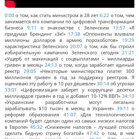
0:00
о том, как стать министром в 28 лет
6:22
о том, чем
занимается его компании по цифровой трансформации
бизнеса
9:11
о знакомстве с Зеленским
13:57
«Я
придумал брендинг «Зе!»
17:38
«Оппоненты вливали
миллионы долларов в армию порохоботов»
19:29
характеристика Зеленского
20:07
о том, как бы строил
избирательную кампанию Зеленского сегодня
21:21
«Ущерб от махинаций с соцвыплатами – миллиарды
гривен в месяц»
24:13
о том, когда заработает единый
реестр
29:05
«Некоторые министерства платят 300
миллионов гривен в год за поддержку реестров. Я
оцениваю эту работу в 10 раз дешевле»
30:14
об угрозах
33:01
«Цифровизация заберет у коррупции десятки
миллиардов гривен в год и добавит 10-12% ВВП»
34:10
«Украинские разработчики могут легально
зарабатывать $10 тысяч в месяц в Украине»
39:11
о
реформе образования
41:07
«Для технологических
компаний будет сделан один из самых низких налогов
в Европе»
45:32
«Снижение налогов – лучший способ
сделать бедную страну богатой»
47:42
о том, в чем