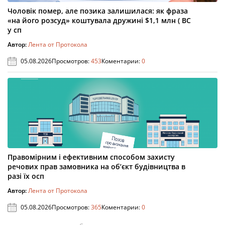
Чоловік помер, але позика залишилася: як фраза
«на його розсуд» коштувала дружині $1,1 млн ( ВС
у сп
Автор:
Лента от Протокола
05.08.2026
Просмотров:
453
Коментарии:
0
Правомірним і ефективним способом захисту
речових прав замовника на об’єкт будівництва в
разі їх осп
Автор:
Лента от Протокола
05.08.2026
Просмотров:
365
Коментарии:
0