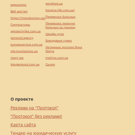
pereklad.ua
миралинкс
hospice-life.com.ua/
Веб мастер
Перевозка больных
https://motokosmos.ua/
Перевозка лежачих
Синтезаторы
больных за границу
agrotechnika.com.ua
Шкафы купе
perevod.agency
Брендовые сумки
europeservice.com.ua
Натяжные потолки Nova
mk-translations.ua
Stelya
текст юа
maltina.com.ua
kievperevod.com.ua
Cылки
О проекте
Реклама на "Протокол"
"Протокол" без реклами!
Карта сайта
Тендер на юридическую услугу