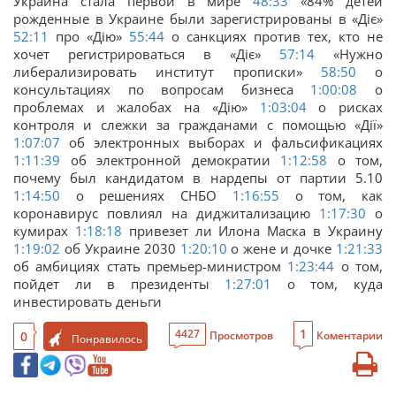
Украина стала первой в мире
48:33
«84% детей
рожденные в Украине были зарегистрированы в «Дiє»
52:11
про «Дiю»
55:44
о санкциях против тех, кто не
хочет регистрироваться в «Дiє»
57:14
«Нужно
либерализировать институт прописки»
58:50
о
консультациях по вопросам бизнеса
1:00:08
о
проблемах и жалобах на «Дiю»
1:03:04
о рисках
контроля и слежки за гражданами с помощью «Дiї»
1:07:07
об электронных выборах и фальсификациях
1:11:39
об электронной демократии
1:12:58
о том,
почему был кандидатом в нардепы от партии 5.10
1:14:50
о решениях СНБО
1:16:55
о том, как
коронавирус повлиял на диджитализацию
1:17:30
о
кумирах
1:18:18
привезет ли Илона Маска в Украину
1:19:02
об Украине 2030
1:20:10
о жене и дочке
1:21:33
об амбициях стать премьер-министром
1:23:44
о том,
пойдет ли в президенты
1:27:01
о том, куда
инвестировать деньги
1
4427
0
Просмотров
Коментарии
Понравилось