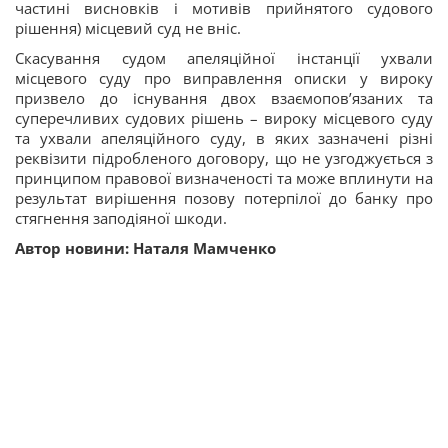
частині висновків і мотивів прийнятого судового
рішення) місцевий суд не вніс.
Скасування судом апеляційної інстанції ухвали
місцевого суду про виправлення описки у вироку
призвело до існування двох взаємопов’язаних та
суперечливих судових рішень – вироку місцевого суду
та ухвали апеляційного суду, в яких зазначені різні
реквізити підробленого договору, що не узгоджується з
принципом правової визначеності та може вплинути на
результат вирішення позову потерпілої до банку про
стягнення заподіяної шкоди.
Автор новини: Наталя Мамченко