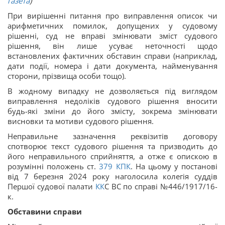
газета
)
При вирішенні питання про виправлення описок чи
арифметичних помилок, допущених у судовому
рішенні, суд не вправі змінювати зміст судового
рішення, він лише усуває неточності щодо
встановлених фактичних обставин справи (наприклад,
дати події, номера і дати документа, найменування
сторони, прізвища особи тощо).
В жодному випадку не дозволяється під виглядом
виправлення недоліків судового рішення вносити
будь-які зміни до його змісту, зокрема змінювати
висновки та мотиви судового рішення.
Неправильне зазначення реквізитів договору
спотворює текст судового рішення та призводить до
його неправильного сприйняття, а отже є опискою в
розумінні положень ст.
379
КПК
. На цьому у постанові
від 7 березня 2024 року наголосила колегія суддів
Першої судової палати
КК
С ВС по справі №446/1917/16-
к.
Обставини справи