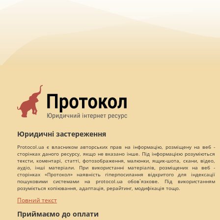
Юридичні застереження
Protocol.ua є власником авторських прав на інформацію, розміщену на веб -
сторінках даного ресурсу, якщо не вказано інше. Під інформацією розуміються
тексти, коментарі, статті, фотозображення, малюнки, ящик-шота, скани, відео,
аудіо, інші матеріали. При використанні матеріалів, розміщених на веб -
сторінках «Протокол» наявність гіперпосилання відкритого для індексації
пошуковими системами на protocol.ua обов`язкове. Під використанням
розуміється копіювання, адаптація, рерайтинг, модифікація тощо.
Повний текст
Приймаємо до оплати