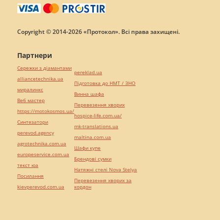
Copyright © 2014-2026 «Протокол». Всі права захищені.
Партнери
Сережки з діамантами
pereklad.ua
alliancetechnika.ua
Підготовка до НМТ / ЗНО
миралинкс
Винна шафа
Веб мастер
Перевезення хворих
https://motokosmos.ua/
hospice-life.com.ua/
Синтезатори
mk-translations.ua
perevod.agency
maltina.com.ua
agrotechnika.com.ua
Шафи купе
europeservice.com.ua
Брендові сумки
текст юа
Натяжні стелі Nova Stelya
Посилання
Перевезення хворих за
kievperevod.com.ua
кордон