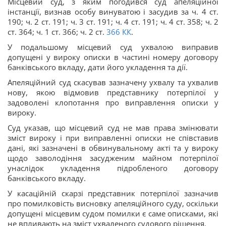
Місцевий суд, з яким погодився суд апеляційної
інстанції, визнав особу винуватою і засудив за ч. 4 ст.
190; ч. 2 ст. 191; ч. 3 ст. 191; ч. 4 ст. 191; ч. 4 ст. 358; ч. 2
ст. 364; ч. 1 ст. 366; ч. 2 ст.
366
КК
.
У подальшому місцевий суд ухвалою виправив
допущені у вироку описки в частині номеру договору
банківського вкладу, дати його укладення та дії.
Апеляційний суд скасував зазначену ухвалу та ухвалив
нову, якою відмовив представнику потерпілої у
задоволені клопотання про виправлення описки у
вироку.
Суд указав, що місцевий суд не мав права змінювати
зміст вироку і при виправленні описки не співставив
дані, які зазначені в обвинувальному акті та у вироку
щодо заволодіння засудженим майном потерпілої
унаслідок укладення підробленого договору
банківського вкладу.
У касаційній скарзі представник потерпілої зазначив
про помилковість висновку апеляційного суду, оскільки
допущені місцевим судом помилки є саме описками, які
не впливають на зміст ухваленого судового рішення.