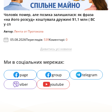
Чоловік помер, але позика залишилася: як фраза
«на його розсуд» коштувала дружині $1,1 млн ( ВС
у сп
Автор:
Лента от Протокола
05.08.2026
Переглядів:
539
Коментарі:
0
Дивитись усі новини
Ми в соціальних мережах:
page
group
telegram
viber
youtube