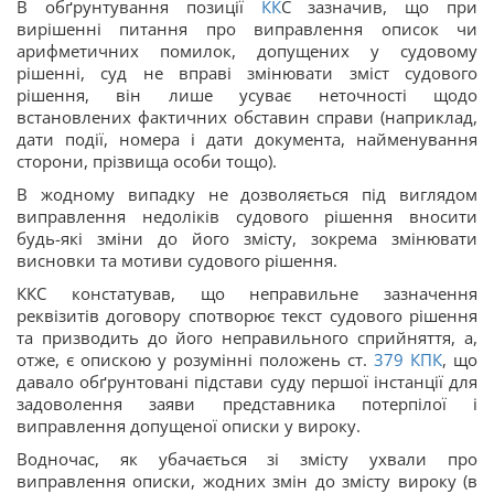
В обґрунтування позиції
КК
С зазначив, що при
вирішенні питання про виправлення описок чи
арифметичних помилок, допущених у судовому
рішенні, суд не вправі змінювати зміст судового
рішення, він лише усуває неточності щодо
встановлених фактичних обставин справи (наприклад,
дати події, номера і дати документа, найменування
сторони, прізвища особи тощо).
В жодному випадку не дозволяється під виглядом
виправлення недоліків судового рішення вносити
будь-які зміни до його змісту, зокрема змінювати
висновки та мотиви судового рішення.
ККС констатував, що неправильне зазначення
реквізитів договору спотворює текст судового рішення
та призводить до його неправильного сприйняття, а,
отже, є опискою у розумінні положень ст.
379
КПК
, що
давало обґрунтовані підстави суду першої інстанції для
задоволення заяви представника потерпілої і
виправлення допущеної описки у вироку.
Водночас, як убачається зі змісту ухвали про
виправлення описки, жодних змін до змісту вироку (в