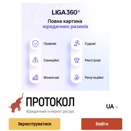
UA
Зареєструватися
Ввійти