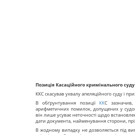
Позиція Касаційного кримінального суду
ККС скасував ухвалу апеляційного суду і при
В обґрунтування позиції
КК
С зазначив
арифметичних помилок, допущених у судово
він лише усуває неточності щодо встановлен
дати документа, найменування сторони, прі
В жодному випадку не дозволяється під ви