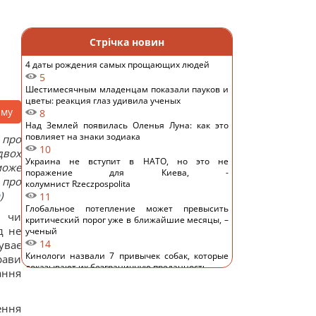
Стрічка новин
4 даты рождения самых прощающих людей
5
Шестимесячным младенцам показали пауков и
цветы: реакция глаз удивила ученых
аму
8
Над Землей появилась Оленья Луна: как это
повлияет на знаки зодиака
 про
10
двох
Украина не вступит в НАТО, но это не
може
поражение для Киева, -
 про
колумнист Rzeczpospolita
)
11
Глобальное потепление может превысить
 чи
критический порог уже в ближайшие месяцы, –
д не
ученый
14
уває
Кинологи назвали 7 привычек собак, которые
рави
доказывают их безграничную преданность
ання
15
Люди, родившиеся в эти месяцы, просыпаются
раньше всех - они "жаворонки"
ення
14