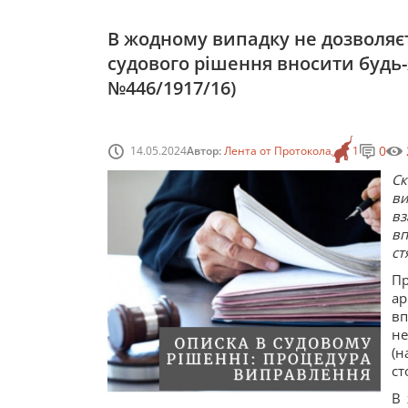
В жодному випадку не дозволяє
судового рішення вносити будь-як
№446/1917/16)
0
14.05.2024
Автор:
Лента от Протокола
1
Ск
в
вз
вп
ст
П
ар
вп
н
(н
ст
В 