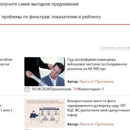
получите самое выгодное предложение
 проблемы по фильтрам, показателям и рейтингу
Смотреть все но
пособом
Суд оштрафував командира
ка на
військової частини за ігнорування
рішення на 66 560 грн
Автор:
Лента от Протокола
05.08.2026
Просмотров:
198
Коментарии:
0
Використання імені та фото
о
підозрюваного до вироку суду: ОП
1 млн (
КЦС ВС роз’яснила межі допустимог
інфор
Автор:
Лента от Протокола