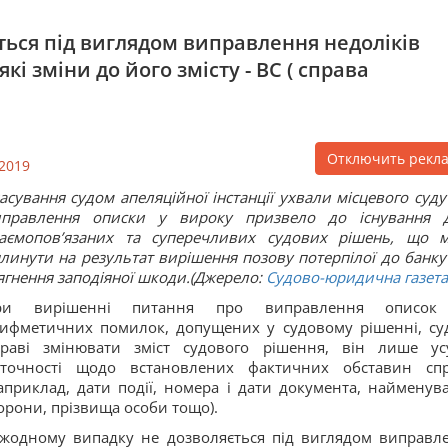
ться під виглядом виправлення недоліків
і зміни до його змісту - ВС ( справа
Отключить рекл
2019
асування судом апеляційної інстанції ухвали місцевого суду
иправлення описки у вироку призвело до існування 
аємопов’язаних та суперечливих судових рішень, що 
линути на результат вирішення позову потерпілої до банку
ягнення заподіяної шкоди.(Джерело:
Судово-юридична газета
ри вирішенні питання про виправлення описок
ифметичних помилок, допущених у судовому рішенні, су
раві змінювати зміст судового рішення, він лише ус
еточності щодо встановлених фактичних обставин сп
априклад, дати події, номера і дати документа, найменув
орони, прізвища особи тощо).
жодному випадку не дозволяється під виглядом виправл