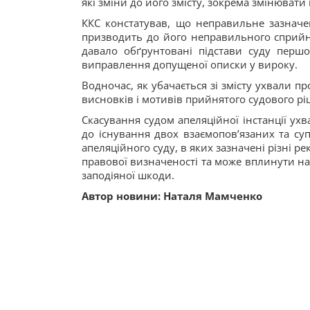
які зміни до його змісту, зокрема змінюват
ККС констатував, що неправильне зазначен
призводить до його неправильного сприйня
давало обґрунтовані підстави суду першої
виправлення допущеної описки у вироку.
Водночас, як убачається зі змісту ухвали п
висновків і мотивів прийнятого судового ріш
Скасування судом апеляційної інстанції ух
до існування двох взаємопов’язаних та су
апеляційного суду, в яких зазначені різні 
правової визначеності та може вплинути на
заподіяної шкоди.
Автор новини: Наталя Мамченко