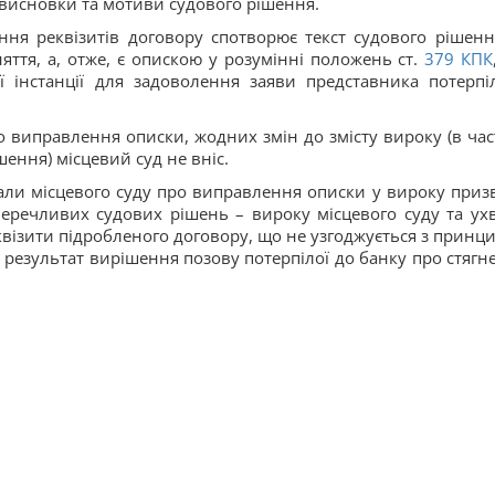
и висновки та мотиви судового рішення.
ня реквізитів договору спотворює текст судового рішенн
ття, а, отже, є опискою у розумінні положень ст.
379
КПК
 інстанції для задоволення заяви представника потерпіл
ро виправлення описки, жодних змін до змісту вироку (в час
ення) місцевий суд не вніс.
вали місцевого суду про виправлення описки у вироку приз
перечливих судових рішень – вироку місцевого суду та ух
реквізити підробленого договору, що не узгоджується з принц
 результат вирішення позову потерпілої до банку про стягн