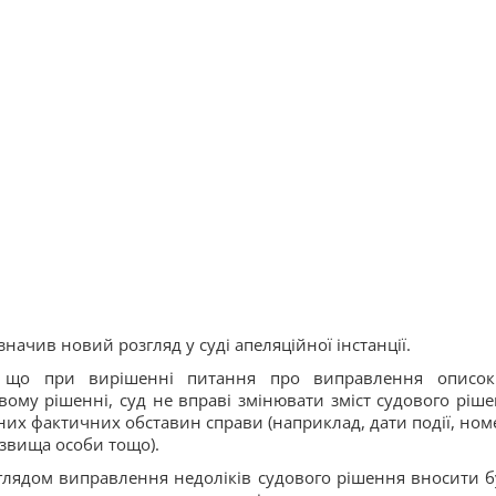
значив новий розгляд у суді апеляційної інстанції.
, що при вирішенні питання про виправлення описо
му рішенні, суд не вправі змінювати зміст судового ріше
их фактичних обставин справи (наприклад, дати події, номе
звища особи тощо).
глядом виправлення недоліків судового рішення вносити б