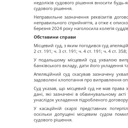
недоліків судового рішення вносити будь-я
судового рішення.
Неправильне зазначення реквізитів догов
неправильного сприйняття, а отже є описко
березня 2024 року наголосила колегія судді
Обставини справи
Місцевий суд, з яким погодився суд апеляційн
2 ст. 191; ч. 3 ст. 191; ч. 4 ст. 191; ч. 4 ст. 358; 
У подальшому місцевий суд ухвалою вип
банківського вкладу, дати його укладення та 
Апеляційний суд скасував зазначену ухвал
задоволені клопотання про виправлення оп
Суд указав, що місцевий суд не мав права 
дані, які зазначені в обвинувальному акт
унаслідок укладення підробленого договору
У касаційній скарзі представник потерпі
оскільки допущені місцевим судом помил
судового рішення.