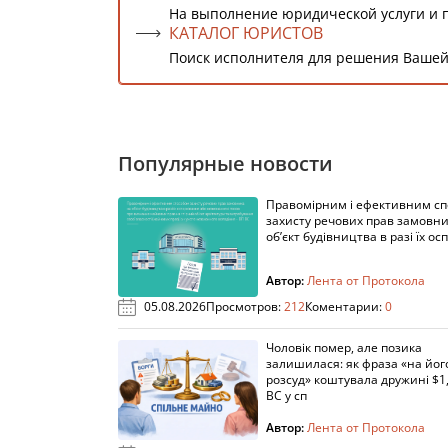
На выполнение юридической услуги и 
КАТАЛОГ ЮРИСТОВ
Поиск исполнителя для решения Вашей
Популярные новости
Правомірним і ефективним с
захисту речових прав замовни
об’єкт будівництва в разі їх осп
Автор:
Лента от Протокола
05.08.2026
Просмотров:
212
Коментарии:
0
Чоловік помер, але позика
залишилася: як фраза «на йог
розсуд» коштувала дружині $1,
ВС у сп
Автор:
Лента от Протокола