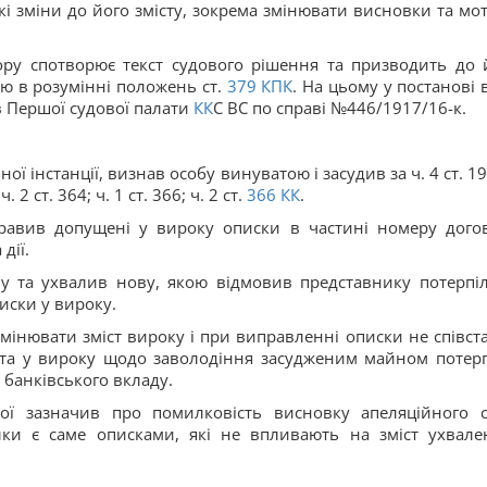
кі зміни до його змісту, зокрема змінювати висновки та мо
ору спотворює текст судового рішення та призводить до 
ю в розумінні положень ст.
379
КПК
. На цьому у постанові 
в Першої судової палати
КК
С ВС по справі №446/1917/16-к.
ої інстанції, визнав особу винуватою і засудив за ч. 4 ст. 19
ч. 2 ст. 364; ч. 1 ст. 366; ч. 2 ст.
366
КК
.
равив допущені у вироку описки в частині номеру дого
дії.
у та ухвалив нову, якою відмовив представнику потерпіл
иски у вироку.
змінювати зміст вироку і при виправленні описки не співст
і та у вироку щодо заволодіння засудженим майном потерп
 банківського вкладу.
лої зазначив про помилковість висновку апеляційного с
ки є саме описками, які не впливають на зміст ухвале