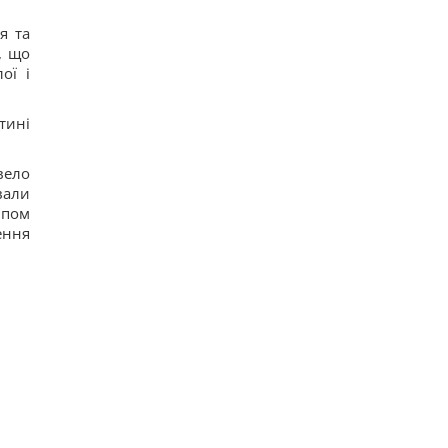
я та
, що
ої і
тині
вело
вали
ипом
ення