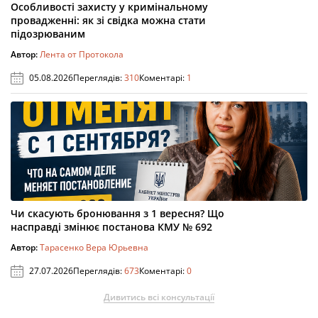
Особливості захисту у кримінальному
провадженні: як зі свідка можна стати
підозрюваним
Автор:
Лента от Протокола
05.08.2026
Переглядів:
310
Коментарі:
1
Чи скасують бронювання з 1 вересня? Що
насправді змінює постанова КМУ № 692
Автор:
Тарасенко Вера Юрьевна
27.07.2026
Переглядів:
673
Коментарі:
0
Дивитись всі консультації