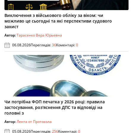
Виключення з військового обліку за віком: чи
можливо це сьогодні та які перспективи судового
захист
Автор:
Тарасенко Вера Юрьевна
06.08.2026
Переглядів:
36
Коментарі:
0
Чи потрібна ФОП печатка у 2026 році: правила
застосування, роз'яснення ДПС та відповіді на
головні з
Автор:
Лента от Протокола
05.08.2026
Переглядів:
256
Коментарі:
0