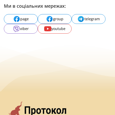
Ми в соціальних мережах:
page
group
telegram
viber
youtube