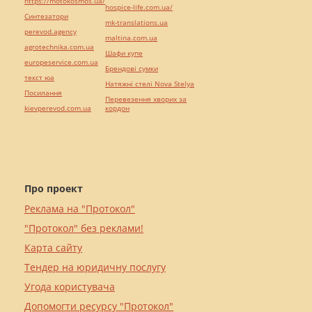
https://motokosmos.ua/
hospice-life.com.ua/
Синтезатори
mk-translations.ua
perevod.agency
maltina.com.ua
agrotechnika.com.ua
Шафи купе
europeservice.com.ua
Брендові сумки
текст юа
Натяжні стелі Nova Stelya
Посилання
Перевезення хворих за
kievperevod.com.ua
кордон
Про проект
Реклама на "Протокол"
"Протокол" без реклами!
Карта сайту
Тендер на юридичну послугу
Угода користувача
Допомогти ресурсу "Протокол"