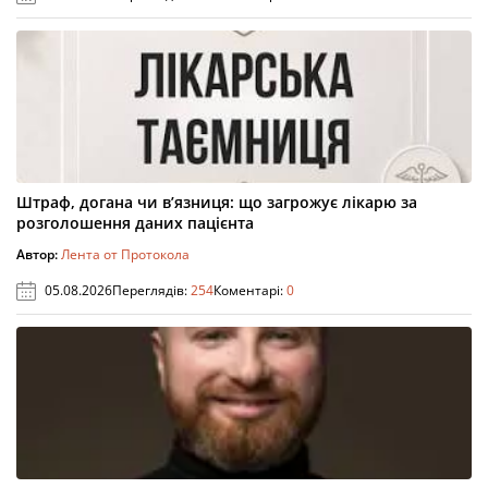
Штраф, догана чи в’язниця: що загрожує лікарю за
розголошення даних пацієнта
Автор:
Лента от Протокола
05.08.2026
Переглядів:
254
Коментарі:
0