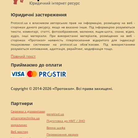
Юридичні застереження
Protocol.ua є власником авторських прав на інформацію, розміщену на веб -
сторінках даного ресурсу, якщо не вказано інше. Під інформацією розуміються
тексти, коментарі, статті, фотозображення, малюнки, ящик-шота, скани, відео,
аудіо, інші матеріали. При використанні матеріалів, розміщених на веб -
сторінках «Протокол» наявність гіперпосилання відкритого для індексації
пошуковими системами на protocol.ua обов`язкове. Під використанням
розуміється копіювання, адаптація, рерайтинг, модифікація тощо.
Повний текст
Приймаємо до оплати
Copyright © 2014-2026 «Протокол». Всі права захищені.
Партнери
Сережки з діамантами
pereklad.ua
alliancetechnika.ua
Підготовка до НМТ / ЗНО
миралинкс
Винна шафа
Веб мастер
Перевезення хворих