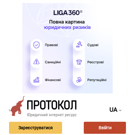
UA
Зареєструватися
Ввійти