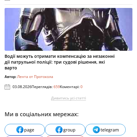
Водії можуть отримати компенсацію за незаконні
дії патрульної поліції: три судові рішення, які
варто
Автор:
Лента от Протокола
03.08.2026
Переглядів:
659
Коментарі:
0
Дивитись усі статті
Ми в соціальних мережах:
page
group
telegram