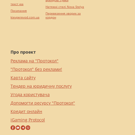
Брендові сумки
текст юа
Натяжні стелі Nova Stelya
Посилання
Перевезення хворих за
kievperevod.com.ua
кордон
Про проект
Реклама на "Протокол"
"Протокол" без реклами!
Карта сайту
Тендер на юридичну послугу
Угода користувача
Допомогти ресурсу "Протокол"
Кредит онлайн
iGaming Protocol