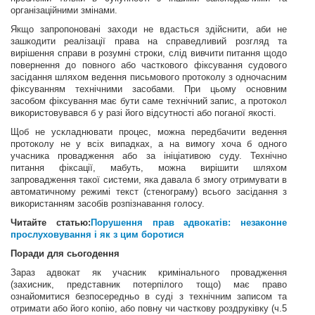
організаційними змінами.
Якщо запропоновані заходи не вдасться здійснити, аби не
зашкодити реалізації права на справедливий розгляд та
вирішення справи в розумні строки, слід вивчити питання щодо
повернення до повного або часткового фіксування судового
засідання шляхом ведення письмового протоколу з одночасним
фіксуванням технічними засобами. При цьому основним
засобом фіксування має бути саме технічний запис, а протокол
використовувався б у разі його відсутності або поганої якості.
Щоб не ускладнювати процес, можна передбачити ведення
протоколу не у всіх випадках, а на вимогу хоча б одного
учасника провадження або за ініціативою суду. Технічно
питання фіксації, мабуть, можна вирішити шляхом
запровадження такої системи, яка давала б змогу отримувати в
автоматичному режимі текст (стенограму) всього засідання з
використанням засобів розпізнавання голосу.
Читайте статью:
Порушення прав адвокатів: незаконне
прослуховування і як з цим боротися
Поради для сьогодення
Зараз адвокат як учасник кримінального провадження
(захисник, представник потерпілого тощо) має право
ознайомитися безпосередньо в суді з технічним записом та
отримати або його копію, або повну чи часткову роздруківку (ч.5