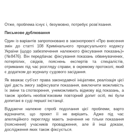
Отже, проблема існує і, безумовно, потребує розв’язання.
Письмове дублювання
Один із варіантів запропоновано в законопроекті «Про внесення
змін до статті 108 Кримінального процесуального кодексу
України (щодо забезпечення належного фіксування показань)»
(№8476). Він передбачає фіксування показань обвинувачених,
потерпілих, свідків, пояснень експертів та спеціалістів,
отриманих під час розгляду справи, в окремому протоколі, який
є додатком до журналу судового засідання.
Як вважає суб’єкт права законодавчої ініціативи, реалізація цієї
ідеї дасть змогу зафіксувати показання, виключити можливість
їх зміни та
спотворення, унеможливить відмову від показань, а
також зробить необов’язковим повторний допит осіб, які були
допитані в суді першої інстанції.
Віддаючи належне спробі подолання цієї проблеми, варто
відзначити, що проект її не вирішить. Адже під час
апеляційного перегляду мають значення не тільки показання
(пояснення) учасників провадження, але й інші докази,
дослідження яких також фіксується.