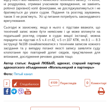
ні роздруківка, отримані учасником провадження, не замінять
робочої (архівної) копії фонограми, не досліджуватимуться і не
братимуться до уваги судом. Подання та розгляд зауважень
також її не розв’яжуть. Усі ці питання потребують законодавчого
врегулювання.
Сьогодні ж захиснику, якщо в нього є підстави вважати, що
технічний запис може бути неякісним і це може вплинути на
подальший розгляд справи в судах вищої інстанції, можна
порадити на підставі п.5 ч.4 ст.42, ч.5 ст.107 КПК, пп.8.1 — 8.3
інструкції №108 ознайомлюватися з технічним записом кожного
засідання та у випадку поганої якості запису заявляти суду
клопотання про повторний допит свідків, пред’явлення для
впізнання, дослідження речових доказів тощо.
Автор статьи: Андрей ЛЮБЫЙ, адвокат, старший партнер
адвокатского объединения «Могильницкий и партнеры»
Фото:
Пятый канал
0
4109
2
Переглядів
Коментарі
Сподобалося