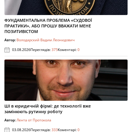
ФУНДАМЕНТАЛЬНА ПРОБЛЕМА «СУДОВОЇ
ПРАКТИКИ», АБО ПРОШУ ВВАЖАТИ МЕНЕ
ПОЗИТИВІСТОМ
Автор:
Володарский Вадим Леонидович
03.08.2026
Переглядів:
375
Коментарі:
0
ШІ в юридичній фірмі: де технології вже
замінюють рутинну роботу
Автор:
Лента от Протокола
03.08.2026
Переглядів:
333
Коментарі:
0