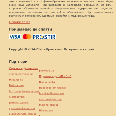
тексти, коментарі, статті, фотозображення, малюнки, ящик-шота, скани, відео,
аудіо, інші матеріали. При використанні матеріалів, розміщених на веб -
сторінках «Протокол» наявність гіперпосилання відкритого для індексації
пошуковими системами на protocol.ua обов`язкове. Під використанням
розуміється копіювання, адаптація, рерайтинг, модифікація тощо.
Повний текст
Приймаємо до оплати
Copyright © 2014-2026 «Протокол». Всі права захищені.
Партнери
Сережки з діамантами
pereklad.ua
alliancetechnika.ua
Підготовка до НМТ / ЗНО
миралинкс
Винна шафа
Веб мастер
Перевезення хворих
https://motokosmos.ua/
hospice-life.com.ua/
Синтезатори
mk-translations.ua
perevod.agency
maltina.com.ua
agrotechnika.com.ua
Шафи купе
europeservice.com.ua