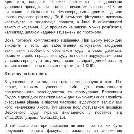
Крім того, наявність окремих протоколів зі свідченнями
учасників провадження згідно з вимогами чинного КПК не
виключає необхідності їх безпосереднього допиту під час
нового судового розгляду. Та й письмове фіксування показань
часто-густо не забезпечує повноти, а іноді й об’єктивності
такого фіксування. І цю проблему не завжди можна розв’язати,
наприклад шляхом надання зауважень до протоколу.
Вона потребує комплексного вирішення. При цьому необхідно
виходити з того, що забезпечення фіксування засідання
технічними засобами є обов’язком суду, а отже, держави.
Помилки в роботі
працівників суду не повинні порушувати права
учасників процесу, в тому числі право на справедливий розгляд
та вирішення справи в розумні строки (ст.21 КПК).
З огляду на істотність
З урахуванням викладеного можна запропонувати таке. По-
перше, шляхом унесення змін до кримінального
процесуального законодавства та формування Верховним
Судом відповідної практики необхідно виключити обов’язковість
скасування рішень з підстав часткової відсутності запису або
його неналежної якості. Тут можна послуговуватися позицією
Верховного Суду України, викладеною у постанові від
24.11.2016 (справа №5-1кс(15)16).
В ній зазначено: при вирішенні питання про те, чи було
порушення повноти фіксування засідання за допомогою