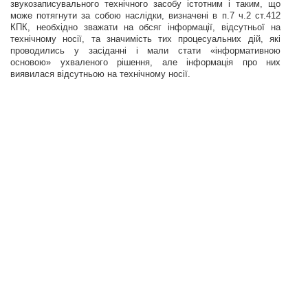
звукозаписувального технічного засобу істотним і таким, що
може потягнути за собою наслідки, визначені в п.7 ч.2 ст.412
КПК, необхідно зважати на обсяг інформації, відсутньої на
технічному носії, та значимість тих процесуальних дій, які
проводились у засіданні і мали стати
«інформативною
основою» ухваленого рішення, але інформація про них
виявилася відсутньою на технічному носії.