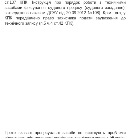
ст.107 КПК, Інструкція про порядок роботи з технічними
засобами фіксування судового процесу (судового засідання),
затверджена наказом ДСАУ від 20.09.2012 №108). Крім того, у
КПК передбачено право захисника подати зауваження до
технічного запису (п.5 ч.4 ст.42 КПК).
Проте вказані процесуальні засоби не вирішують
проблеми
відсутності або наявності неякісного технічного запису. Ні копія,