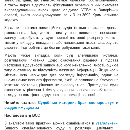
запис засідань, що унеможливлює належне прослуховування,
а також через відсутність фіксування окремих з них скасував
виправдувальний вирок щодо слідчого УСБУ в Запорізькій
області, якого обвинувачували за ч.3 ст.3692 Кримінального
кодексу.
Загалом практика апеляційних судів із цього питання доволі
різноманітна. Так, деякі з них у разі виявлення неякісного
запису витребують у суді першої інстанції резервну копію і
тільки у випадку ненадання або неналежної якості скасовують
рішення. Інші роблять
це без витребування такої копії.
Мають місце випадки, коли суд апеляційної інстанції,
розглядаючи питання щодо скасування рішення з підстав
часткової відсутності запису або його неналежної якості, оцінює
таку обставину як відсутність важливої інформації. Якщо носій
містить усю необхідну для розгляду інформацію, однак на
ньому немає певного фрагмента, який не впливає на з’ясування
істотних обставин, рішення не скасовується. Проте деякі суди
скасовують рішення і без урахування зазначених обставин, з
огляду на сам факт відсутності інформації на носії.
Читайте статью:
Судебные истории: брак «понарошку» и
раздел имущества
Настанови від ВСС
З аналізом такої практики можна ознайомитися в
узагальненні
Вищого спеціалізованого суду з розгляду цивільних і