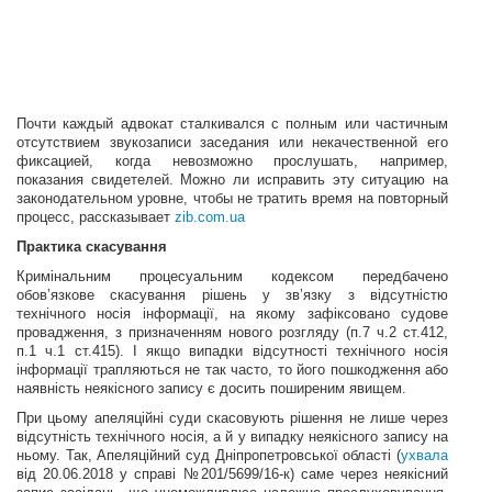
Почти каждый адвокат сталкивался с полным или частичным
отсутствием звукозаписи заседания или некачественной его
фиксацией, когда невозможно прослушать, например,
показания свидетелей. Можно ли исправить эту ситуацию на
законодательном уровне, чтобы не тратить время на повторный
процесс, рассказывает
zib.com.ua
Практика скасування
Кримінальним процесуальним кодексом передбачено
обов’язкове скасування рішень у зв’язку з відсутністю
технічного носія інформації, на якому зафіксовано судове
провадження, з призначенням нового розгляду (п.7 ч.2 ст.412,
п.1 ч.1 ст.415). І якщо випадки відсутності технічного носія
інформації трапляються не так часто, то його пошкодження або
наявність неякісного запису є досить поширеним явищем.
При цьому апеляційні суди скасовують рішення не лише через
відсутність технічного носія, а й у випадку неякісного запису на
ньому. Так, Апеляційний суд Дніпропетровської області (
ухвала
від 20.06.2018 у справі №201/5699/16-к) саме через неякісний