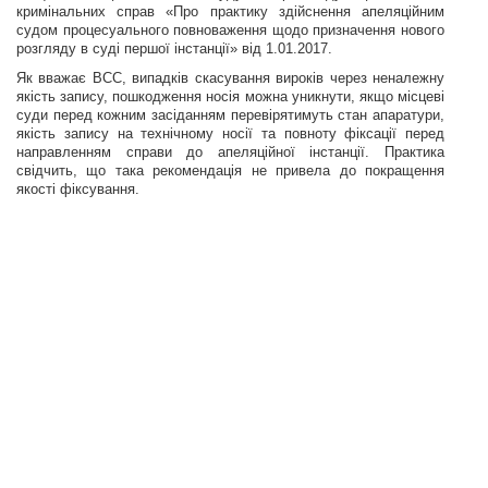
кримінальних справ «Про практику здійснення апеляційним
судом процесуального повноваження щодо призначення нового
розгляду в суді першої інстанції» від 1.01.2017.
Як вважає ВСС, випадків скасування вироків через неналежну
якість запису, пошкодження носія можна
уникнути, якщо місцеві
суди перед кожним засіданням перевірятимуть стан апаратури,
якість запису на технічному носії та повноту фіксації перед
направленням справи до апеляційної інстанції. Практика
свідчить, що така рекомендація не привела до покращення
якості фіксування.