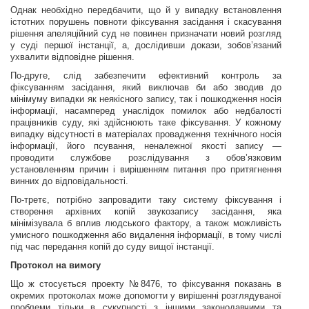
Однак необхідно передбачити, що й у випадку встановлення
істотних порушень повноти фіксування засідання і скасування
рішення апеляційний суд не повинен призначати новий розгляд
у суді першої інстанції, а, дослідивши докази, зобов’язаний
ухвалити відповідне рішення.
По-друге, слід забезпечити ефективний контроль за
фіксуванням засідання, який виключав би або зводив до
мінімуму випадки як неякісного запису, так і пошкодження носія
інформації, насамперед унаслідок помилок або недбалості
працівників суду, які здійснюють таке фіксування. У кожному
випадку відсутності в матеріалах провадження технічного носія
інформації, його псування, неналежної якості запису —
проводити службове розслідування з обов’язковим
установленням причин і вирішенням питання про притягнення
винних до відповідальності.
По-третє, потрібно запровадити таку систему
фіксування і
створення архівних копій звукозапису засідання, яка
мінімізувала б вплив людського фактору, а також можливість
умисного пошкодження або видалення інформації, в тому числі
під час передання копій до суду вищої інстанції.
Протокол на вимогу
Що ж стосується проекту №8476, то фіксування показань в
окремих протоколах може допомогти у вирішенні розглядуваної
проблеми тільки в сукупності з іншими законодавчими та