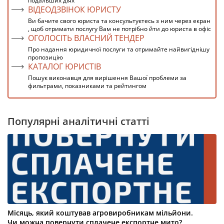
подальших діях
ВІДЕОДЗВІНОК ЮРИСТУ
Ви бачите свого юриста та консультуєтесь з ним через екран
, щоб отримати послугу Вам не потрібно йти до юриста в офіс
ОГОЛОСІТЬ ВЛАСНИЙ ТЕНДЕР
Про надання юридичної послуги та отримайте найвигіднішу
пропозицію
КАТАЛОГ ЮРИСТІВ
Пошук виконавця для вирішення Вашої проблеми за
фильтрами, показниками та рейтингом
Популярні аналітичні статті
Місяць, який коштував агровиробникам мільйони.
Чи можна повернути сплачене експортне мито?