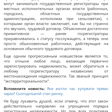
могут заниматься государственные регистраторы при
местных исполнительных органах власти (районных,
городских, областных государственных
администрациях, исполкомах при сельсоветах), с
которыми орган власти заключает, как бы ни странно
это звучало, трудовой договор. Объяснение достаточно
примитивное — ранее госрегистраторы
приравнивались к статусу госслужащего, а теперь они
просто обыкновенные работники, действующие на
основании обычного трудового договора.
Еще одним прогрессивным новшеством является то,
что отныне любое лицо, желающее первично
зарегистрировать недвижимость, может обратиться к
любому госрегистратору независимо от
местонахождения недвижимости. Так званый принцип
"экстерриториальности".
Вспомните новость:
Яке житло час купувати прямо
зараз? Сьогоднішній стан ринку.
Не буду лукавить душой, если отмечу, что этот закон
действительно направлен на упрощение порядка
регистрации недвижимости. Но при всех позитивах