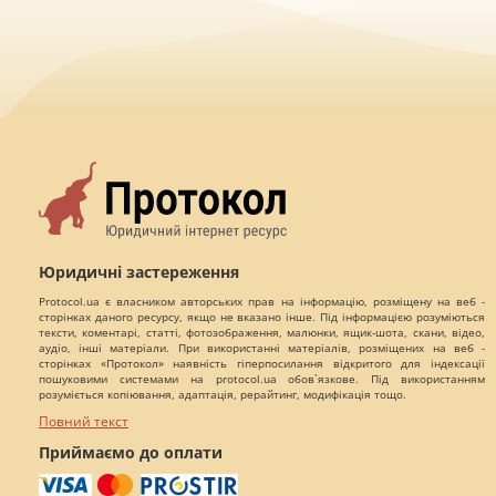
Юридичні застереження
Protocol.ua є власником авторських прав на інформацію, розміщену на веб -
сторінках даного ресурсу, якщо не вказано інше. Під інформацією розуміються
тексти, коментарі, статті, фотозображення, малюнки, ящик-шота, скани, відео,
аудіо, інші матеріали. При використанні матеріалів, розміщених на веб -
сторінках «Протокол» наявність гіперпосилання відкритого для індексації
пошуковими системами на protocol.ua обов`язкове. Під використанням
розуміється копіювання, адаптація, рерайтинг, модифікація тощо.
Повний текст
Приймаємо до оплати