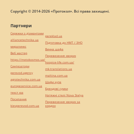
Copyright © 2014-2026 «Протокол». Всі права захищені.
Партнери
Сережки з діамантами
pereklad.ua
alliancetechnika.ua
Підготовка до НМТ / ЗНО
миралинкс
Винна шафа
Веб мастер
Перевезення хворих
https://motokosmos.ua/
hospice-life.com.ua/
Синтезатори
mk-translations.ua
perevod.agency
maltina.com.ua
agrotechnika.com.ua
Шафи купе
europeservice.com.ua
Брендові сумки
текст юа
Натяжні стелі Nova Stelya
Посилання
Перевезення хворих за
kievperevod.com.ua
кордон