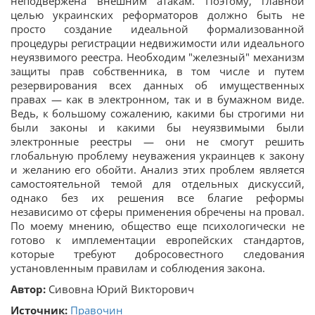
неподвержена внешним атакам. Поэтому, главной
целью украинских реформаторов должно быть не
просто создание идеальной формализованной
процедуры регистрации недвижимости или идеального
неуязвимого реестра. Необходим "железный" механизм
защиты прав собственника, в том числе и путем
резервирования всех данных об имущественных
правах — как в электронном, так и в бумажном виде.
Ведь, к большому сожалению, какими бы строгими ни
были законы и какими бы неуязвимыми были
электронные реестры — они не смогут решить
глобальную проблему неуважения украинцев к закону
и желанию его обойти. Анализ этих проблем является
самостоятельной темой для отдельных дискуссий,
однако без их решения все благие реформы
независимо от сферы применения обречены на провал.
По моему мнению, общество еще психологически не
готово к имплементации европейских стандартов,
которые требуют добросовестного следования
установленным правилам и соблюдения закона.
Автор:
Сивовна Юрий Викторович
Источник:
Правочин