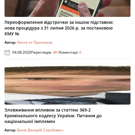
Переоформлення відстрочки за іншою підставою:
нова процедура з 31 липня 2026 р. за постановою
КМУ №
Автор:
Лента от Протокола
04.08.2026
Переглядів:
481
Коментарі:
0
Зловживання впливом за статтею 369-2
Кримінального кодексу України. Питання до
національної імплемен
Автор:
Буняк Валерій Сергійович