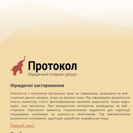
Юридичні застереження
Protocol.ua є власником авторських прав на інформацію, розміщену на веб -
сторінках даного ресурсу, якщо не вказано інше. Під інформацією розуміються
тексти, коментарі, статті, фотозображення, малюнки, ящик-шота, скани, відео,
аудіо, інші матеріали. При використанні матеріалів, розміщених на веб -
сторінках «Протокол» наявність гіперпосилання відкритого для індексації
пошуковими системами на protocol.ua обов`язкове. Під використанням
розуміється копіювання, адаптація, рерайтинг, модифікація тощо.
Повний текст