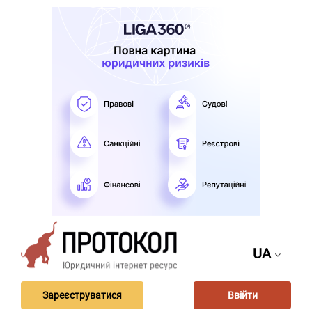
UA
Зареєструватися
Ввійти