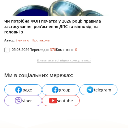
Чи потрібна ФОП печатка у 2026 році: правила
застосування, роз'яснення ДПС та відповіді на
головні з
Автор:
Лента от Протокола
05.08.2026
Переглядів:
370
Коментарі:
0
Дивитись всі відео консультації
Ми в соціальних мережах:
page
group
telegram
viber
youtube