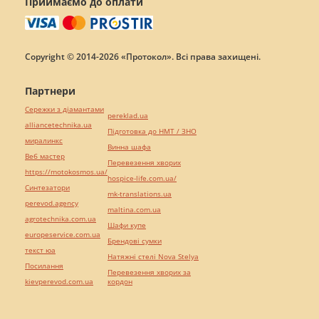
Приймаємо до оплати
Copyright © 2014-2026 «Протокол». Всі права захищені.
Партнери
Сережки з діамантами
pereklad.ua
alliancetechnika.ua
Підготовка до НМТ / ЗНО
миралинкс
Винна шафа
Веб мастер
Перевезення хворих
https://motokosmos.ua/
hospice-life.com.ua/
Синтезатори
mk-translations.ua
perevod.agency
maltina.com.ua
agrotechnika.com.ua
Шафи купе
europeservice.com.ua
Брендові сумки
текст юа
Натяжні стелі Nova Stelya
Посилання
Перевезення хворих за
kievperevod.com.ua
кордон