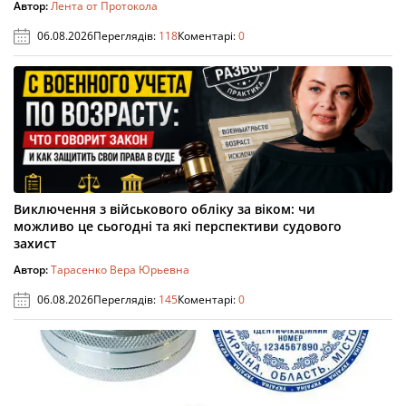
Автор:
Лента от Протокола
06.08.2026
Переглядів:
118
Коментарі:
0
Виключення з військового обліку за віком: чи
можливо це сьогодні та які перспективи судового
захист
Автор:
Тарасенко Вера Юрьевна
06.08.2026
Переглядів:
145
Коментарі:
0